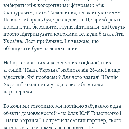
вибирати між колоритними фігурами: між
Єхануровим, і між Тимошенко, і між Януковичем.
Це вже виборець буде розподіляти. Це прем’єрські
крісла і, так би мовити, групи підтримки, які будуть
просто підтримувати напрямки те, куди б мала йти
Україна. Десь приблизно. І я вважаю, що
об’єднувати буде найсильніший.
Набирає за даними всіх чесних соціологічних
агенцій “Наша Україна” набирає від 28-ми і вище
відсотків. Які проблеми? Для чого взагалі “Нашій
Україні” коаліційна угода з нестабільними
партнерами.
Бо коли ми говоримо, ми постійно забуваємо є два
об’єкти домовленостей - це блок Юлії Тимошенко і
“Наша Україна”. І є третій таємний партнер, якого
всі знають, але чомусь не говорять. Це