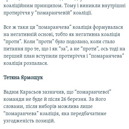
коаліційним принципом. Тому і виникли внутрішні
протиріччя у “помаранчевій” коаліції.
Все ж таки ця “помаранчева” коаліція формувалася
на негативній основі, тобто як негативна коаліція
“проти”. Коли “проти” було подолано, коли стало
питання про те, що і як “за”, а не “проти”, ось тоді на
перший план вступили протиріччя і “помаранчева”
коаліція розпалася.
Тетяна Ярмощук
Вадим Карасьов зазначив, що “помаранчевої”
команди не буде й після 26 березня. За його
словами, після виборів можлива лише
“помаранчева” коаліція, яка передбачатиме
узгодженість позицій.