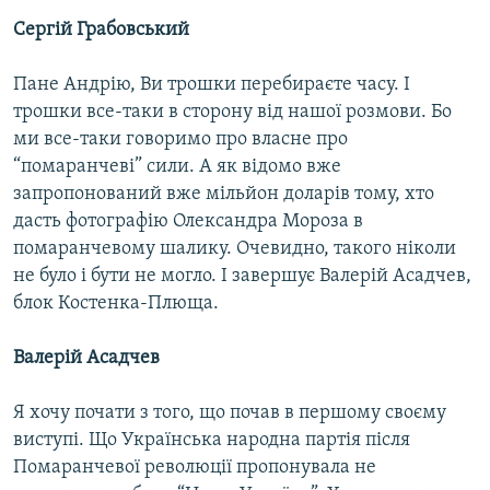
Сергій Грабовський
Пане Андрію, Ви трошки перебираєте часу. І
трошки все-таки в сторону від нашої розмови. Бо
ми все-таки говоримо про власне про
“помаранчеві” сили. А як відомо вже
запропонований вже мільйон доларів тому, хто
дасть фотографію Олександра Мороза в
помаранчевому шалику. Очевидно, такого ніколи
не було і бути не могло. І завершує Валерій Асадчев,
блок Костенка-Плюща.
Валерій Асадчев
Я хочу почати з того, що почав в першому своєму
виступі. Що Українська народна партія після
Помаранчевої революції пропонувала не