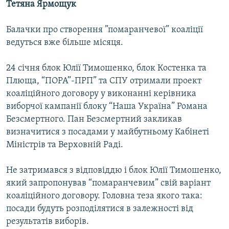
Тетяна Ярмощук
Балачки про створення ”помаранчевої” коаліції
ведуться вже більше місяця.
24 січня блок Юлії Тимошенко, блок Костенка та
Плюща, “ПОРА”-ПРП” та СПУ отримали проект
коаліційного договору у виконанні керівника
виборчої кампанії блоку “Наша Україна” Романа
Безсмертного. Пан Безсмертний закликав
визначитися з посадами у майбутньому Кабінеті
Міністрів та Верховній Раді.
Не затримався з відповіддю і блок Юлії Тимошенко,
який запропонував “помаранчевим” свій варіант
коаліційного договору. Головна теза якого така:
посади будуть розподілятися в залежності від
результатів виборів.