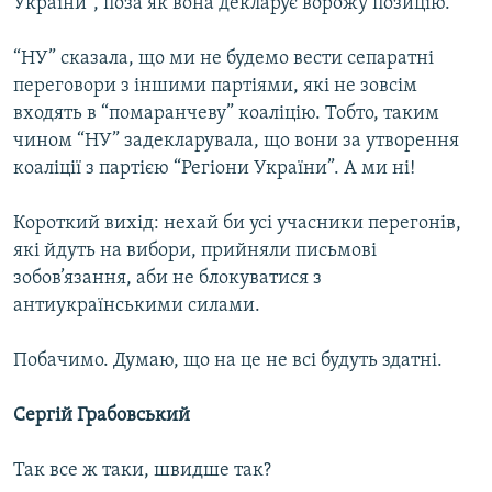
України”, поза як вона декларує ворожу позицію.
“НУ” сказала, що ми не будемо вести сепаратні
переговори з іншими партіями, які не зовсім
входять в “помаранчеву” коаліцію. Тобто, таким
чином “НУ” задекларувала, що вони за утворення
коаліції з партією “Регіони України”. А ми ні!
Короткий вихід: нехай би усі учасники перегонів,
які йдуть на вибори, прийняли письмові
зобов’язання, аби не блокуватися з
антиукраїнськими силами.
Побачимо. Думаю, що на це не всі будуть здатні.
Сергій Грабовський
Так все ж таки, швидше так?