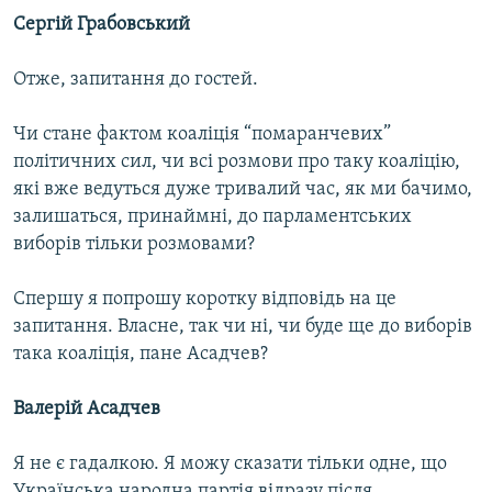
Сергій Грабовський
Отже, запитання до гостей.
Чи стане фактом коаліція “помаранчевих”
політичних сил, чи всі розмови про таку коаліцію,
які вже ведуться дуже тривалий час, як ми бачимо,
залишаться, принаймні, до парламентських
виборів тільки розмовами?
Спершу я попрошу коротку відповідь на це
запитання. Власне, так чи ні, чи буде ще до виборів
така коаліція, пане Асадчев?
Валерій Асадчев
Я не є гадалкою. Я можу сказати тільки одне, що
Українська народна партія відразу після