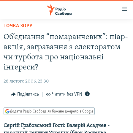
Доступність
посилання
Перейти
ТОЧКА ЗОРУ
до
РАДІО СВОБОДА – 70 РОКІВ
Об’єднання “помаранчевих”: піар-
основного
ВСЕ ЗА ДОБУ
матеріалу
акція, загравання з електоратом
СТАТТІ
Перейти
чи турбота про національні
до
ВІЙНА
ПОЛІТИКА
інтереси?
основної
РОСІЙСЬКА «ФІЛЬТРАЦІЯ»
ЕКОНОМІКА
навігації
28 лютого 2006, 23:30
Перейти
ДОНБАС.РЕАЛІЇ
СУСПІЛЬСТВО
до
Поділитись
Читати без VPN
КРИМ.РЕАЛІЇ
КУЛЬТУРА
пошуку
ТИ ЯК?
СПОРТ
Додати Радіо Свобода як бажане джерело в Google
СХЕМИ
УКРАЇНА
Сергій Грабовський Гості: Валерій Асадчев -
КИТАЙ.ВИКЛИКИ
СВІТ