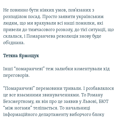
Не повинно бути ніяких умов, пов’язаних з
розподілом посад. Просто заявити українським
людям, що ми врахували всі наші помилки, які
привели до тимчасового розколу, до тієї ситуації, що
склалася, і Помаранчева революція знову буде
об’єднана.
Тетяна Ярмощук
Інші “помаранчеві” теж залюбки коментували хід
переговорів.
“Помаранчеві” перемовини тривали. І розбавлялося
це все взаємними звинуваченнями. То Роману
Безсмертному, як він про це заявив у Львові, БЮТ
“між ногами” теліпається. То начальниці
інформаційного департаменту виборчого блоку