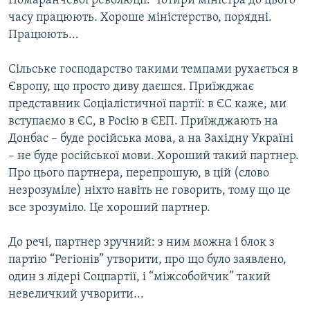
Помаранчевої революції. Чотири міністра до цього
часу працюють. Хороше міністерство, порядні.
Працюють...
Сільське господарство такими темпами рухається в
Європу, що просто диву даєшся. Приїжджає
представник Соціалістичної партії: в ЄС каже, ми
вступаємо в ЄС, в Росію в ЄЕП. Приїжджають на
Донбас – буде російська мова, а на Західну Україні
– не буде російської мови. Хороший такий партнер.
Про цього партнера, перепрошую, в цій (слово
незрозуміле) ніхто навіть не говорить, тому що це
все зрозуміло. Це хороший партнер.
До речі, партнер зручний: з ним можна і блок з
партію “Регіонів” утворити, про що було заявлено,
один з лідері Соцпартії, і “міжсобойчик” такий
невеличкий учворити...