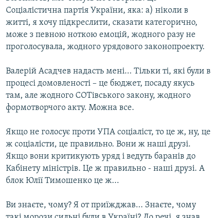
Соціалістична партія України, яка: а) ніколи в
житті, я хочу підкреслити, сказати категорично,
може з певною ноткою емоцій, жодного разу не
проголосувала, жодного урядового законопроекту.
Валерій Асадчев надасть мені... Тільки ті, які були в
процесі домовленості – це бюджет, посаду якусь
там, але жодного СОТівського закону, жодного
формотворчого акту. Можна все.
Якщо не голосує проти УПА соціаліст, то це ж, ну, це
ж соціалісти, це правильно. Вони ж наші друзі.
Якщо вони критикують уряд і ведуть баранів до
Кабінету міністрів. Це ж правильно - наші друзі. А
блок Юлії Тимошенко це ж...
Ви знаєте, чому? Я от приїжджав... Знаєте, чому
такі морози сильні були в Україні? До речі, я знав