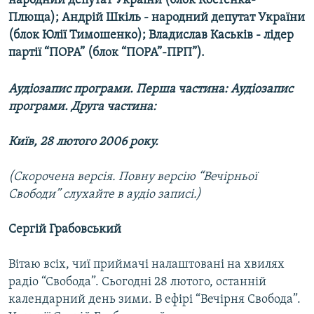
народний депутат України (блок Костенка-
МУЛЬТИМЕДІА
Плюща); Андрій Шкіль - народний депутат України
(блок Юлії Тимошенко); Владислав Каськів - лідер
ФОТО
партії “ПОРА” (блок “ПОРА”-ПРП”).
СПЕЦПРОЄКТИ
ПОДКАСТИ
Аудіозапис програми. Перша частина:
Аудіозапис
програми. Друга частина:
КРИМ РЕАЛІЇ
Київ, 28 лютого 2006 року.
РУС
УКР
(Скорочена версія. Повну версію “Вечірньої
Свободи” слухайте в аудіо записі.)
КТАТ
Сергій Грабовський
ДОЛУЧАЙСЯ!
Вітаю всіх, чиї приймачі налаштовані на хвилях
радіо “Свобода”. Сьогодні 28 лютого, останній
календарний день зими. В ефірі “Вечірня Свобода”.