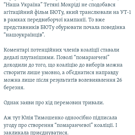
“Наша Україна” Тетяні Мокріді не сподобався
агітаційний фільм БЮТу, який транслювали на УТ-1
в рамках передвиборчої кампанії. То вже
представників БЮТу обурювати почала поведінка
“нашоукраїнців”.
Коментарі потенційних членів коаліції ставали
дедалі плутанішими. Поволі “помаранчеві”
доходили до того, що коаліцію до виборів можна
створити лише умовно, а об’єднатися направду
можна лише після результатів волевиявлення 26
березня.
Однак заяви про хід перемовин тривали.
Аж тут Юлія Тимошенко одноосібно підписала
угоду про створення “помаранчевої” коаліції. І
закликала приєднуватися.