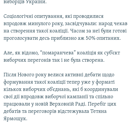
виборців України.
Соціологічні опитування, які проводилися
впродовж минулого року, засвідчували: народ чекав
на створення такої коаліції. Часом за неї були готові
проголосувати десь приблизно аж 50% опитаних.
Але, як відомо, “помаранчева” коаліція як суб‘єкт
виборчих перегонів так і не була створена.
Після Нового року велися активні дебати щодо
формування такої коаліції тепер уже у форматі
кількох виборчих об‘єднань, які б координували
свої дії впродовж виборчої кампанії та спільно
працювали у новій Верховній Раді. Перебіг цих
дебатів та переговорів відстежувала Тетяна
Ярмощук.