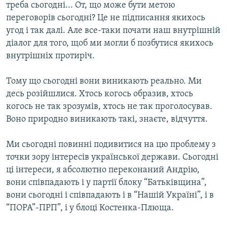
треба сьогодні... От, що може бути метою
переговорів сьогодні? Це не підписання якихось
угод і так далі. Але все-таки почати наш внутрішній
діалог для того, щоб ми могли б позбутися якихось
внутрішніх протиріч.
Тому що сьогодні вони виникають реально. Ми
десь розійшлися. Хтось когось образив, хтось
когось не так зрозумів, хтось не так проголосував.
Воно природно виникають такі, знаєте, відчуття.
Ми сьогодні повинні подивитися на цю проблему з
точки зору інтересів української держави. Сьогодні
ці інтереси, я абсолютно переконаний Андрію,
вони співпадають і у партії блоку “Батьківщина”,
вони сьогодні і співпадають і в “Нашій Україні”, і в
“ПОРА”-ПРП”, і у блоці Костенка-Плюща.