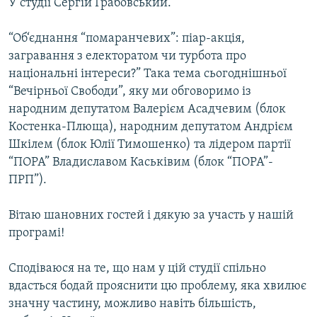
У студії Сергій Грабовський.
Усі сайти RFE/RL
“Об‘єднання “помаранчевих”: піар-акція,
загравання з електоратом чи турбота про
національні інтереси?” Така тема сьогоднішньої
“Вечірньої Свободи”, яку ми обговоримо із
народним депутатом Валерієм Асадчевим (блок
Костенка-Плюща), народним депутатом Андрієм
Шкілем (блок Юлії Тимошенко) та лідером партії
“ПОРА” Владиславом Каськівим (блок “ПОРА”-
ПРП”).
Вітаю шановних гостей і дякую за участь у нашій
програмі!
Сподіваюся на те, що нам у цій студії спільно
вдасться бодай прояснити цю проблему, яка хвилює
значну частину, можливо навіть більшість,