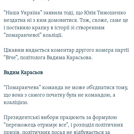
“Наша Україна” заявила тоді, що Юлія Тимошенко
нездатна ні з ким домовитися. Тож, схоже, саме це
і поставило крапку в історії зі створенням
“помаранчевої” коаліції.
Цікавим видається коментар другого номера партії
“Віче”, політолога Вадима Карасьова.
Вадим Карасьов
“Помаранчева” команда не може об’єднатися тому,
що вона з самого початку була не командою, а
коаліцією.
Президентські вибори працюють за формулою
“переможець отримує все”, і розподіл політичних
призів, політичних посад не відбувається за