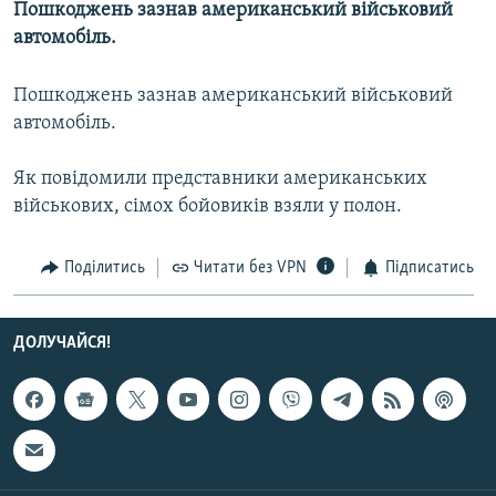
Пошкоджень зазнав американський військовий
МУЛЬТИМЕДІА
автомобіль.
ФОТО
Пошкоджень зазнав американський військовий
СПЕЦПРОЄКТИ
автомобіль.
ПОДКАСТИ
Як повідомили представники американських
КРИМ РЕАЛІЇ
військових, сімох бойовиків взяли у полон.
РУС
УКР
Поділитись
Читати без VPN
Підписатись
КТАТ
ДОЛУЧАЙСЯ!
ДОЛУЧАЙСЯ!