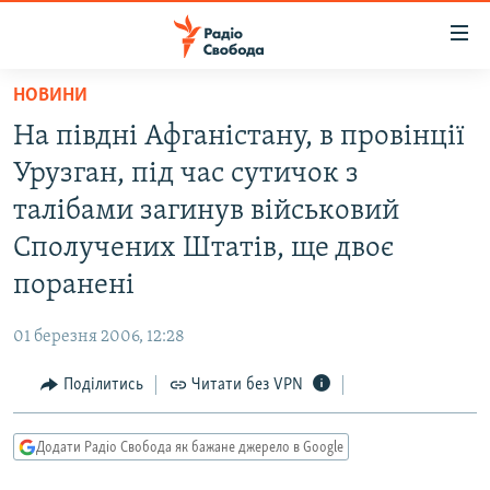
Доступність
посилання
Перейти
НОВИНИ
до
РАДІО СВОБОДА – 70 РОКІВ
На півдні Афганістану, в провінції
основного
ВСЕ ЗА ДОБУ
матеріалу
Урузган, під час сутичок з
СТАТТІ
Перейти
талібами загинув військовий
до
ВІЙНА
ПОЛІТИКА
Сполучених Штатів, ще двоє
основної
РОСІЙСЬКА «ФІЛЬТРАЦІЯ»
ЕКОНОМІКА
навігації
поранені
Перейти
ДОНБАС.РЕАЛІЇ
СУСПІЛЬСТВО
до
01 березня 2006, 12:28
КРИМ.РЕАЛІЇ
КУЛЬТУРА
пошуку
Поділитись
Читати без VPN
ТИ ЯК?
СПОРТ
СХЕМИ
УКРАЇНА
Додати Радіо Свобода як бажане джерело в Google
КИТАЙ.ВИКЛИКИ
СВІТ