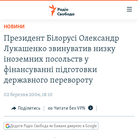
Доступність
посилання
Перейти
НОВИНИ
до
РАДІО СВОБОДА – 70 РОКІВ
Президент Білорусі Олександр
основного
ВСЕ ЗА ДОБУ
матеріалу
Лукашенко звинуватив низку
СТАТТІ
Перейти
іноземних посольств у
до
ВІЙНА
ПОЛІТИКА
фінансуванні підготовки
основної
РОСІЙСЬКА «ФІЛЬТРАЦІЯ»
ЕКОНОМІКА
навігації
державного перевороту
Перейти
ДОНБАС.РЕАЛІЇ
СУСПІЛЬСТВО
до
02 березня 2006, 18:10
КРИМ.РЕАЛІЇ
КУЛЬТУРА
пошуку
Поділитись
Читати без VPN
ТИ ЯК?
СПОРТ
СХЕМИ
УКРАЇНА
Додати Радіо Свобода як бажане джерело в Google
КИТАЙ.ВИКЛИКИ
СВІТ