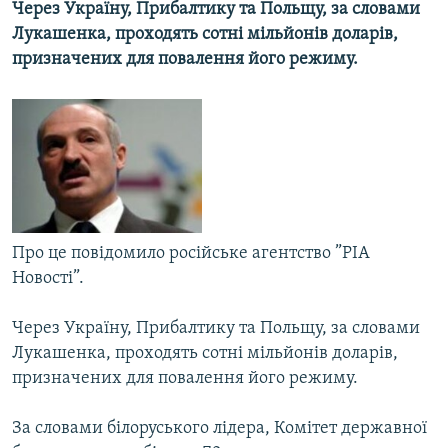
Через Україну, Прибалтику та Польщу, за словами
МУЛЬТИМЕДІА
Лукашенка, проходять сотні мільйонів доларів,
ФОТО
призначених для повалення його режиму.
СПЕЦПРОЄКТИ
ПОДКАСТИ
КРИМ РЕАЛІЇ
РУС
УКР
Про це повідомило російське агентство ”РІА
Новості”.
КТАТ
Через Україну, Прибалтику та Польщу, за словами
ДОЛУЧАЙСЯ!
Лукашенка, проходять сотні мільйонів доларів,
призначених для повалення його режиму.
За словами білоруського лідера, Комітет державної