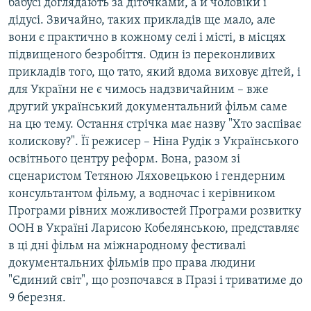
бабусі доглядають за діточками, а й чоловіки і
дідусі. Звичайно, таких прикладів ще мало, але
вони є практично в кожному селі і місті, в місцях
Усі сайти RFE/RL
підвищеного безробіття. Один із переконливих
прикладів того, що тато, який вдома виховує дітей, і
для України не є чимось надзвичайним – вже
другий український документальний фільм саме
на цю тему. Остання стрічка має назву "Хто заспіває
колискову?". Її режисер – Ніна Рудік з Українського
освітнього центру реформ. Вона, разом зі
сценаристом Тетяною Ляховецькою і гендерним
консультантом фільму, а водночас і керівником
Програми рівних можливостей Програми розвитку
ООН в Україні Ларисою Кобелянською, представляє
в ці дні фільм на міжнародному фестивалі
документальних фільмів про права людини
"Єдиний світ", що розпочався в Празі і триватиме до
9 березня.