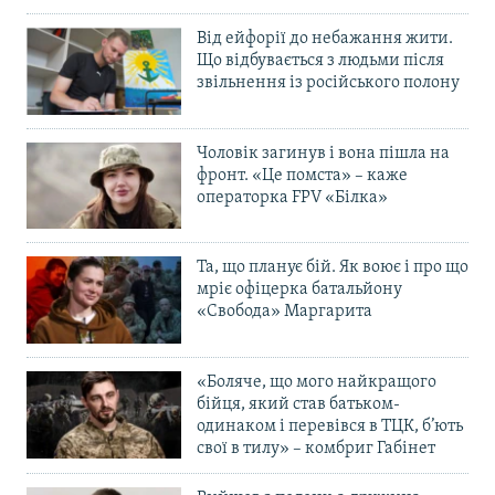
Від ейфорії до небажання жити.
Що відбувається з людьми після
звільнення із російського полону
Чоловік загинув і вона пішла на
фронт. «Це помста» – каже
операторка FPV «Білка»
Та, що планує бій. Як воює і про що
мріє офіцерка батальйону
«Свобода» Маргарита
«Боляче, що мого найкращого
бійця, який став батьком-
одинаком і перевівся в ТЦК, б’ють
свої в тилу» – комбриг Габінет