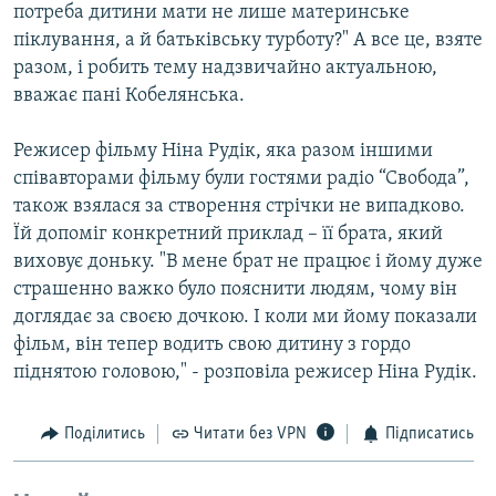
потреба дитини мати не лише материнське
піклування, а й батьківську турботу?" А все це, взяте
разом, і робить тему надзвичайно актуальною,
вважає пані Кобелянська.
Режисер фільму Ніна Рудік, яка разом іншими
співавторами фільму були гостями радіо “Свобода”,
також взялася за створення стрічки не випадково.
Їй допоміг конкретний приклад – її брата, який
виховує доньку. "В мене брат не працює і йому дуже
страшенно важко було пояснити людям, чому він
доглядає за своєю дочкою. І коли ми йому показали
фільм, він тепер водить свою дитину з гордо
піднятою головою," - розповіла режисер Ніна Рудік.
Поділитись
Читати без VPN
Підписатись