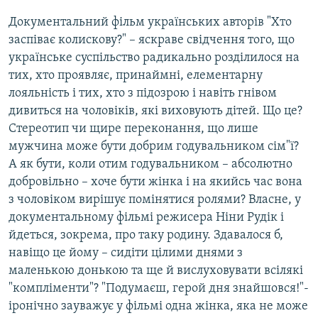
Документальний фільм українських авторів "Хто
заспіває колискову?" – яскраве свідчення того, що
українське суспільство радикально розділилося на
тих, хто проявляє, принаймні, елементарну
лояльність і тих, хто з підозрою і навіть гнівом
дивиться на чоловіків, які виховують дітей. Що це?
Стереотип чи щире переконання, що лише
мужчина може бути добрим годувальником сім"ї?
А як бути, коли отим годувальником – абсолютно
добровільно – хоче бути жінка і на якийсь час вона
з чоловіком вирішує помінятися ролями? Власне, у
документальному фільмі режисера Ніни Рудік і
йдеться, зокрема, про таку родину. Здавалося б,
навіщо це йому – сидіти цілими днями з
маленькою донькою та ще й вислуховувати всілякі
"компліменти"? "Подумаєш, герой дня знайшовся!"-
іронічно зауважує у фільмі одна жінка, яка не може