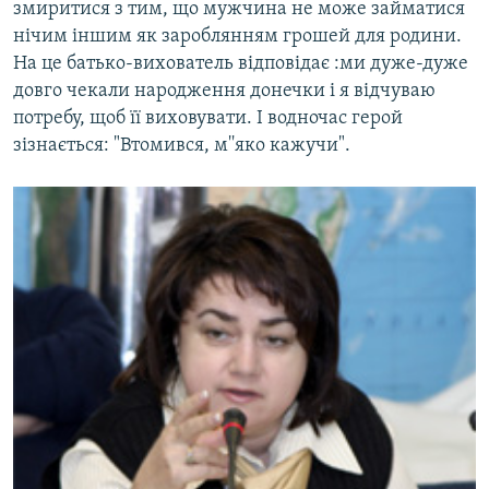
змиритися з тим, що мужчина не може займатися
нічим іншим як зароблянням грошей для родини.
На це батько-вихователь відповідає :ми дуже-дуже
довго чекали народження донечки і я відчуваю
потребу, щоб її виховувати. І водночас герой
зізнається: "Втомився, м''яко кажучи".