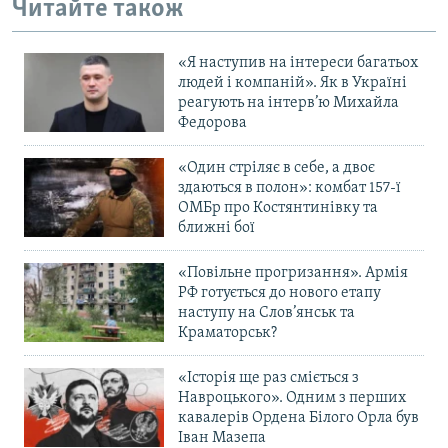
Читайте також
«Я наступив на інтереси багатьох
людей і компаній». Як в Україні
реагують на інтерв’ю Михайла
Федорова
«Один стріляє в себе, а двоє
здаються в полон»: комбат 157-ї
ОМБр про Костянтинівку та
ближні бої
«Повільне прогризання». Армія
РФ готується до нового етапу
наступу на Слов’янськ та
Краматорськ?
«Історія ще раз сміється з
Навроцького». Одним з перших
кавалерів Ордена Білого Орла був
Іван Мазепа