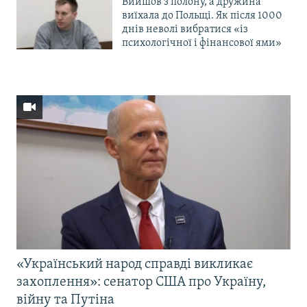
Вийшов з полону, а дружина
виїхала до Польщі. Як після 1000
днів неволі вибратися «із
психологічної і фінансової ями»
«Український народ справді викликає
захоплення»: сенатор США про Україну,
війну та Путіна