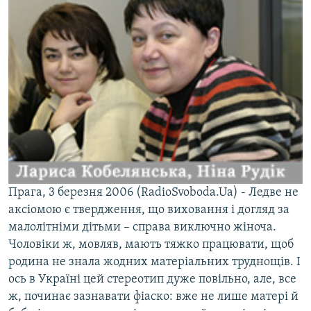
КИТАЙ.ВИКЛИКИ
МУЛЬТИМЕДІА
ФОТО
СПЕЦПРОЄКТИ
ПОДКАСТИ
КРИМ РЕАЛІЇ
РУС
Прага, 3 березня 2006 (RadioSvoboda.Ua) - Ледве не
УКР
аксіомою є твердження, що виховання і догляд за
КТАТ
малолітніми дітьми – справа виключно жіноча.
Чоловіки ж, мовляв, мають тяжко працювати, щоб
ДОЛУЧАЙСЯ!
родина не знала жодних матеріальних труднощів. І
ось в Україні цей стереотип дуже повільно, але, все
ж, починає зазнавати фіаско: вже не лише матері й