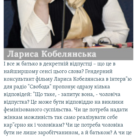
І все ж батько в декретній відпустці – що це в
найширшому сенсі цього слова? Гендерний
консультант фільму Лариса Кобелянська в інтерв"ю
для радіо "Свобода" пропонує одразу кілька
відповідей: "Що таке, - запитує вона, - чоловіча
відпустка? Це може бути відповіддю на виклики
фемінізованого суспільства. Чи це потреба надати
жінкам можливість так само реалізувати себе
кар''єрно як і чоловікам? Чи це потреба чоловіка
бути не лише заробітчанином, а й батьком? А чи це