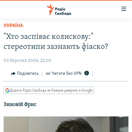
Доступність
посилання
Перейти
УКРАЇНА
до
РАДІО СВОБОДА – 70 РОКІВ
"Хто заспіває колискову:"
основного
ВСЕ ЗА ДОБУ
матеріалу
стереотипи зазнають фіаско?
СТАТТІ
Перейти
до
03 березня 2006, 22:05
ВІЙНА
ПОЛІТИКА
основної
РОСІЙСЬКА «ФІЛЬТРАЦІЯ»
Поділитись
Читати без VPN
ЕКОНОМІКА
навігації
Перейти
ДОНБАС.РЕАЛІЇ
СУСПІЛЬСТВО
до
Додати Радіо Свобода як бажане джерело в Google
КРИМ.РЕАЛІЇ
КУЛЬТУРА
пошуку
Зиновій Фрис
ТИ ЯК?
СПОРТ
СХЕМИ
УКРАЇНА
ПРИАЗОВ’Я
СВІТ