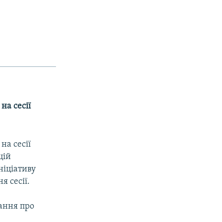
на сесії
на сесії
цій
іціативу
я сесії.
ання про