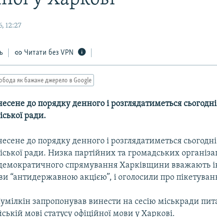
, 12:27
ь
Читати без VPN
обода як бажане джерело в Google
есене до порядку денного і розглядатиметься сьогодні 
іської ради.
есене до порядку денного і розглядатиметься сьогодні 
іської ради. Низка партійних та громадських організа
демократичного спрямування Харківщини вважають ін
ви “антидержавною акцією”, і оголосили про пікетуванн
умілкін запропонував винести на сесію міськради пит
ській мові статусу офіційної мови у Харкові.