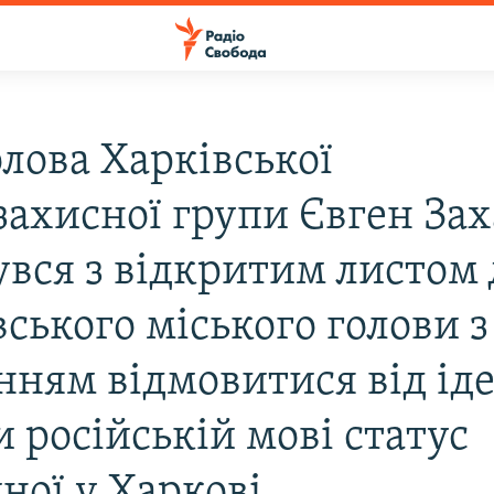
олова Харківської
захисної групи Євген За
увся з відкритим листом 
ського міського голови з
нням відмовитися від іде
 російській мові статус
ної у Харкові