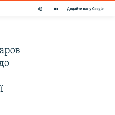
Додайте нас у Google
харов
до
ї