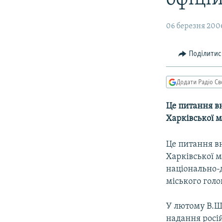
МУЛЬТИМЕДІА
ФОТО
06 березня 2006
СПЕЦПРОЄКТИ
ПОДКАСТИ
Поділитис
Додати Радіо Св
Це питання вн
Харківської м
Це питання вн
Харківської м
національно-
міського голо
У лютому В.Ш
надання росій