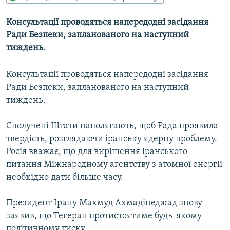
МУЛЬТИМЕДІА
Консультації проводяться напередодні засідання
ФОТО
Ради Безпеки, запланованого на наступний
СПЕЦПРОЄКТИ
тиждень.
ПОДКАСТИ
Консультації проводяться напередодні засідання
Ради Безпеки, запланованого на наступний
КРИМ РЕАЛІЇ
тиждень.
РУС
УКР
Сполучені Штати наполягають, щоб Рада проявила
твердість, розглядаючи іранську ядерну проблему.
КТАТ
Росія вважає, що для вирішення іранського
питання Міжнародному агентству з атомної енергії
ДОЛУЧАЙСЯ!
необхідно дати більше часу.
Президент Ірану Махмуд Ахмадінеджад знову
заявив, що Тегеран протистоятиме будь-якому
політичному тиску.