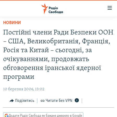
Доступність
посилання
Перейти
НОВИНИ
до
РАДІО СВОБОДА – 70 РОКІВ
Постійні члени Ради Безпеки ООН
основного
ВСЕ ЗА ДОБУ
матеріалу
– США, Великобританія, Франція,
СТАТТІ
Перейти
Росія та Китай – сьогодні, за
до
ВІЙНА
ПОЛІТИКА
очікуваннями, продовжать
основної
РОСІЙСЬКА «ФІЛЬТРАЦІЯ»
ЕКОНОМІКА
навігації
обговорення іранської ядерної
Перейти
ДОНБАС.РЕАЛІЇ
СУСПІЛЬСТВО
програми
до
КРИМ.РЕАЛІЇ
КУЛЬТУРА
пошуку
10 березня 2006, 13:02
ТИ ЯК?
СПОРТ
Поділитись
Читати без VPN
СХЕМИ
УКРАЇНА
КИТАЙ.ВИКЛИКИ
СВІТ
Додати Радіо Свобода як бажане джерело в Google