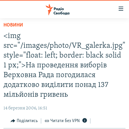
Доступність
посилання
Перейти
НОВИНИ
до
РАДІО СВОБОДА – 70 РОКІВ
<img
основного
ВСЕ ЗА ДОБУ
матеріалу
src="/images/photo/VR_galerka.jpg"
СТАТТІ
Перейти
style="float: left; border: black solid
до
ВІЙНА
ПОЛІТИКА
1 px;">На проведення виборів
основної
РОСІЙСЬКА «ФІЛЬТРАЦІЯ»
ЕКОНОМІКА
навігації
Верховна Рада погодилася
Перейти
ДОНБАС.РЕАЛІЇ
СУСПІЛЬСТВО
додатково виділити понад 137
до
КРИМ.РЕАЛІЇ
КУЛЬТУРА
мільйонів гривень
пошуку
ТИ ЯК?
СПОРТ
14 березня 2006, 16:51
СХЕМИ
УКРАЇНА
Поділитись
Читати без VPN
КИТАЙ.ВИКЛИКИ
СВІТ