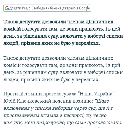
МУЛЬТИМЕДІА
Додати Радіо Свобода як бажане джерело в Google
ФОТО
Також депутати дозволили членам дільничних
СПЕЦПРОЄКТИ
комісій голосувати там, де вони працюють, і в цей
ПОДКАСТИ
день, за рішенням суду, включати у виборчі списки
людей, прізвищ яких не було у переліках.
КРИМ РЕАЛІЇ
Також депутати дозволили членам дільничних
РУС
комісій голосувати там, де вони працюють, і в цей
УКР
день, за рішенням суду, включати у виборчі списки
КТАТ
людей, прізвищ яких не було у переліках.
Проти цієї зміни проголосувала “Наша Україна”.
ДОЛУЧАЙСЯ!
Юрій Ключковський пояснив позицію:
“Щодо
включення у списки виборців через суд, ще й з
проставленням штампа в паспорті, то, чесно
кажучи, мені незрозуміло, що саме проголосовано.