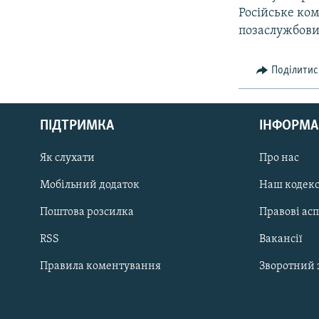
Російське ко
позаслужбови
Поділитис
КРИМ РЕАЛІЇ
РУС
ПІДТРИМКА
ІНФОРМА
УКР
КТАТ
Як слухати
Про нас
Мобільний додаток
Наш кодек
ДОЛУЧАЙСЯ!
Поштова розсилка
Правові ас
RSS
Вакансії
Правила коментування
Зворотний 
Усі сайти RFE/RL