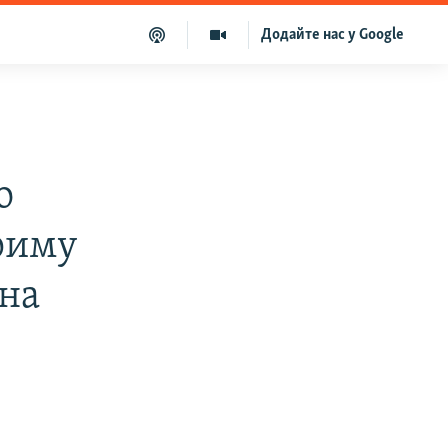
Додайте нас у Google
о
риму
 на