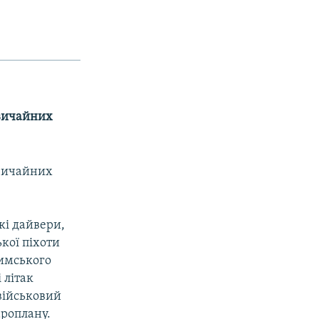
звичайних
звичайних
кі дайвери,
ької піхоти
римського
 літак
військовий
ароплану.