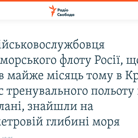
військовослужбовця
морського флоту Росії, щ
в майже місяць тому в К
с тренувального польоту
лані, знайшли на
етровій глибині моря