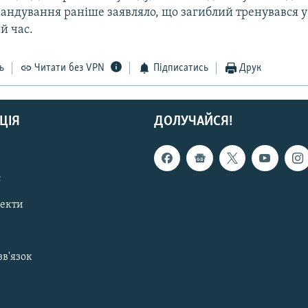
мандування раніше заявляло, що загиблий тренувався у
й час.
ь
Читати без VPN
Підписатись
Друк
ЦІЯ
ДОЛУЧАЙСЯ!
с
пекти
зв'язок