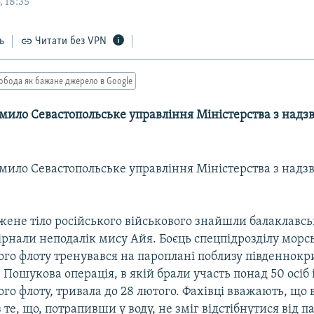
 18:35
ь
Читати без VPN
обода як бажане джерело в Google
омило Севастопольське управління Міністерства з над
омило Севастопольське управління Міністерства з над
ене тіло російського військового знайшли балаклавсь
пірнали неподалік мису Айя. Боєць спецпідрозділу морс
го флоту тренувався на пароплані поблизу південнок
 Пошукова операція, в якій брали участь понад 50 осіб і
о флоту, тривала до 28 лютого. Фахівці вважають, що 
 те, що, потрапивши у воду, не зміг відстібнутися від п