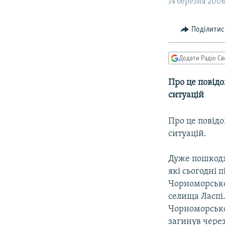
МУЛЬТИМЕДІА
14 березня 2006,
ФОТО
Поділитис
СПЕЦПРОЄКТИ
ПОДКАСТИ
Додати Радіо Св
Про це повід
ситуацій
Про це повід
ситуацій.
Дуже пошкодж
які сьогодні 
Чорноморсько
селища Ласпі.
Чорноморськог
загинув через