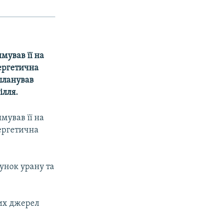
мував її на
ергетична
планував
ілля.
мував її на
ергетична
унок урану та
их джерел