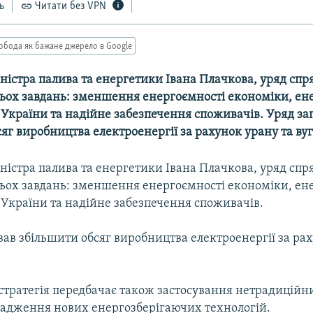
ь
Читати без VPN
обода як бажане джерело в Google
ністра палива та енергетики Івана Плачкова, уряд спря
ьох завдань: зменшення енергоємності економіки, ен
 України та надійне забезпечення споживачів. Уряд за
яг виробництва електроенергії за рахунок урану та вуг
ністра палива та енергетики Івана Плачкова, уряд спря
ьох завдань: зменшення енергоємності економіки, ен
 України та надійне забезпечення споживачів.
ав збільшити обсяг виробництва електроенергії за рах
стратегія передбачає також застосування нетрадиційн
овадження нових енергозберігаючих технологій.