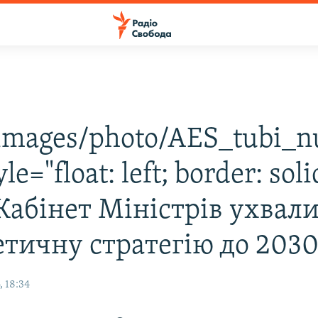
images/photo/AES_tubi_nu
yle="float: left; border: sol
Кабінет Міністрів ухвал
етичну стратегію до 2030
 18:34