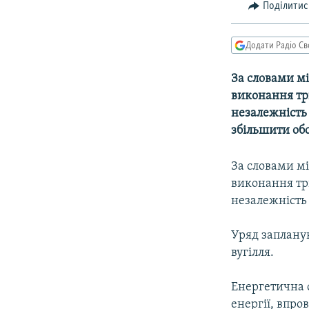
МУЛЬТИМЕДІА
Поділитис
ФОТО
Додати Радіо Св
СПЕЦПРОЄКТИ
ПОДКАСТИ
За словами мі
виконання тр
незалежність
збільшити обс
За словами мі
виконання тр
незалежність
Уряд запланув
вугілля.
Енергетична 
енергії, впр