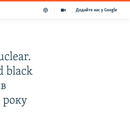
Додайте нас у Google
clear.
id black
ив
 року