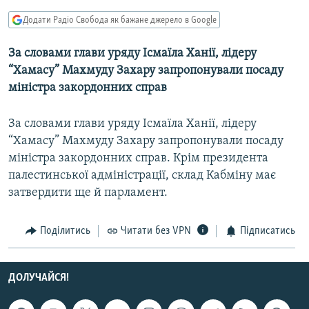
КИТАЙ.ВИКЛИКИ
Додати Радіо Свобода як бажане джерело в Google
МУЛЬТИМЕДІА
За словами глави уряду Ісмаїла Ханії, лідеру
ФОТО
“Хамасу” Махмуду Захару запропонували посаду
СПЕЦПРОЄКТИ
міністра закордонних справ
ПОДКАСТИ
За словами глави уряду Ісмаїла Ханії, лідеру
“Хамасу” Махмуду Захару запропонували посаду
КРИМ РЕАЛІЇ
міністра закордонних справ. Крім президента
РУС
палестинської адміністрації, склад Кабміну має
УКР
затвердити ще й парламент.
КТАТ
Поділитись
Читати без VPN
Підписатись
ДОЛУЧАЙСЯ!
ДОЛУЧАЙСЯ!