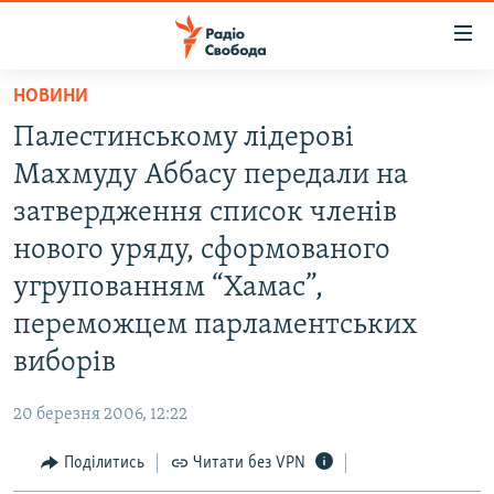
Доступність
посилання
Перейти
НОВИНИ
до
РАДІО СВОБОДА – 70 РОКІВ
Палестинському лідерові
основного
ВСЕ ЗА ДОБУ
матеріалу
Махмуду Аббасу передали на
СТАТТІ
Перейти
затвердження список членів
до
ВІЙНА
ПОЛІТИКА
нового уряду, сформованого
основної
РОСІЙСЬКА «ФІЛЬТРАЦІЯ»
ЕКОНОМІКА
навігації
угрупованням “Хамас”,
Перейти
ДОНБАС.РЕАЛІЇ
СУСПІЛЬСТВО
переможцем парламентських
до
КРИМ.РЕАЛІЇ
КУЛЬТУРА
виборів
пошуку
ТИ ЯК?
СПОРТ
20 березня 2006, 12:22
СХЕМИ
УКРАЇНА
Поділитись
Читати без VPN
ПРИАЗОВ’Я
СВІТ