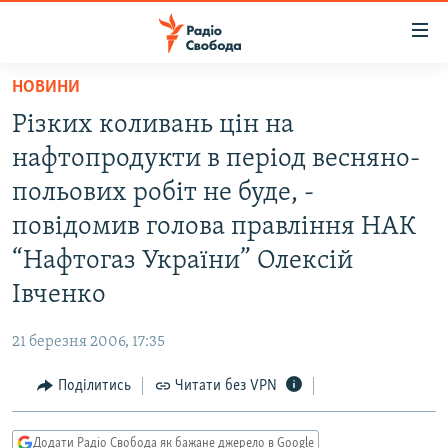
Доступність
посилання
Перейти
НОВИНИ
до
РАДІО СВОБОДА – 70 РОКІВ
Рiзких коливань цiн на
основного
ВСЕ ЗА ДОБУ
матеріалу
нафтопродукти в перiод весняно-
СТАТТІ
Перейти
польових робiт не буде, -
до
ВІЙНА
ПОЛІТИКА
повідомив голова правлiння НАК
основної
РОСІЙСЬКА «ФІЛЬТРАЦІЯ»
ЕКОНОМІКА
навігації
“Нафтогаз України” Олексiй
Перейти
ДОНБАС.РЕАЛІЇ
СУСПІЛЬСТВО
Iвченко
до
КРИМ.РЕАЛІЇ
КУЛЬТУРА
пошуку
21 березня 2006, 17:35
ТИ ЯК?
СПОРТ
Поділитись
Читати без VPN
СХЕМИ
УКРАЇНА
КИТАЙ.ВИКЛИКИ
СВІТ
Додати Радіо Свобода як бажане джерело в Google