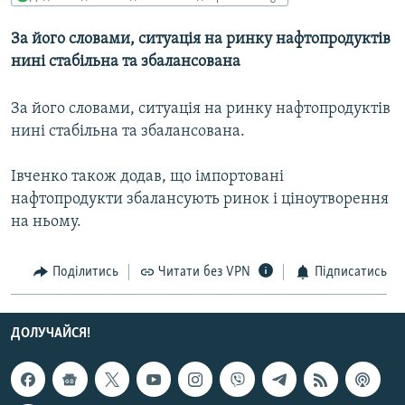
МУЛЬТИМЕДІА
За його словами, ситуацiя на ринку нафтопродуктiв
ФОТО
нині стабiльна та збалансована
СПЕЦПРОЄКТИ
За його словами, ситуацiя на ринку нафтопродуктiв
ПОДКАСТИ
нині стабiльна та збалансована.
КРИМ РЕАЛІЇ
Івченко також додав, що iмпортованi
РУС
нафтопродукти збалансують ринок i цiноутворення
УКР
на ньому.
КТАТ
Поділитись
Читати без VPN
Підписатись
ДОЛУЧАЙСЯ!
ДОЛУЧАЙСЯ!