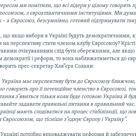
ересом ми помітили, що всі лідери у цілому говорять 
вросоюзом, з євроатлантичними інституціями. Ми дума
– а Євросоюз, безсумнівно, готовий підтримувати таку
е, що якщо вибори в Україні будуть демократичними, 
 на перспективу стати членом клубу Євросоюзу? Крісті
 такими очікуваннями слід бути обережними, але якщо
 демократії і реформ, то вона наближатиметься до єв
оворить прес-секретар Хав”єра Солани:
 Україна має перспективу бути до Євросоюзу ближчою, 
о говорить про її потенційне членство в Євросоюзі, т
тання з”явиться тільки коли буде готовою Україна й бу
давайте задавати правильні питання в правильний час.
країнці мають сподіватися на процес стабілізації, що по
 Євросоюзом, що тісніше з”єднує Європу і Україну”.
, Україні потрібно впроваджувати реформи й забезпечу