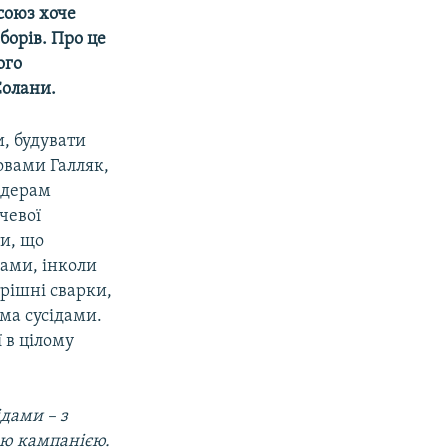
осоюз хоче
борів. Про це
ого
Солани.
, будувати
ловами Галляк,
ідерам
чевої
ти, що
вами, інколи
рішні сварки,
іма сусідами.
 в цілому
ідами – з
ою кампанією.