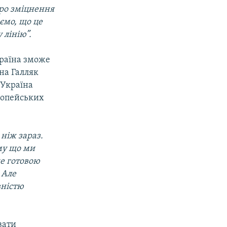
про зміцнення
ємо, що це
 лінію”.
країна зможе
на Галляк
 Україна
ропейських
ніж зараз.
ому що ми
де готовою
 Але
вністю
вати