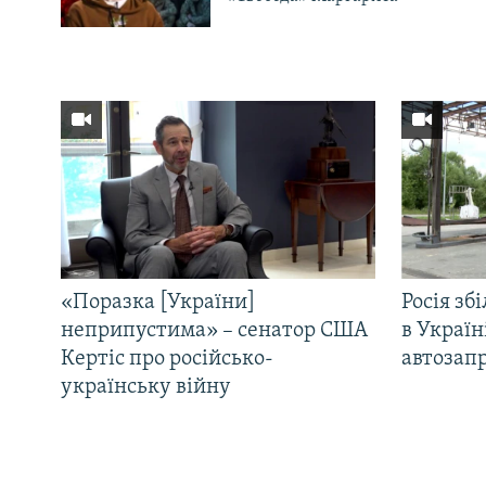
«Поразка [України]
Росія зб
неприпустима» – сенатор США
в Україн
Кертіс про російсько-
автозапр
українську війну