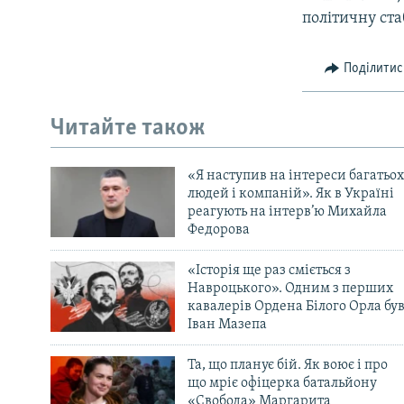
політичну ста
Поділитис
Читайте також
«Я наступив на інтереси багатьох
людей і компаній». Як в Україні
реагують на інтерв’ю Михайла
Федорова
«Історія ще раз сміється з
Навроцького». Одним з перших
кавалерів Ордена Білого Орла бу
Іван Мазепа
Та, що планує бій. Як воює і про
що мріє офіцерка батальйону
«Свобода» Маргарита