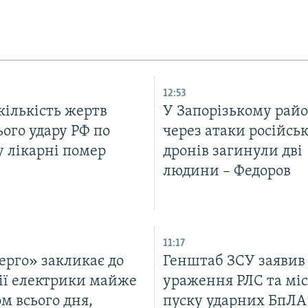
12:53
кількість жертв
У Запорізькому райо
ого удару РФ по
через атаки російсь
у лікарні помер
дронів загинули дві
людини – Федоров
11:17
ерго» закликає до
Генштаб ЗСУ заявив
ії електрики майже
ураження РЛС та мі
м всього дня,
пуску ударних БпЛА