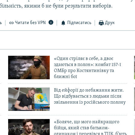
більність, якими б не були результати виборів.
ь
Читати без VPN
Підписатись
Друк
«Один стріляє в себе, а двоє
здаються в полон»: комбат 157-ї
ОМБр про Костянтинівку та
ближні бої
Від ейфорії до небажання жити.
Що відбувається з людьми після
в
звільнення із російського полону
«Боляче, що мого найкращого
бійця, який став батьком-
одинаком і перевівся в ТЦК, б’ють