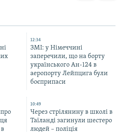
12:34
ні
ЗМІ: у Німеччині
ких
заперечили, що на борту
українського Ан-124 в
аеропорту Лейпцига були
боєприпаси
10:49
 про
Через стрілянину в школі в
сця
Таїланді загинули шестеро
 в
людей – поліція