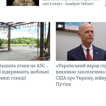
свої в тилу» – комбриг Габінет
ільшила атаки на АЗС –
«Український народ сп
і відкривають мобільні
викликає захоплення»:
авні станції
США про Україну, війну
Путіна