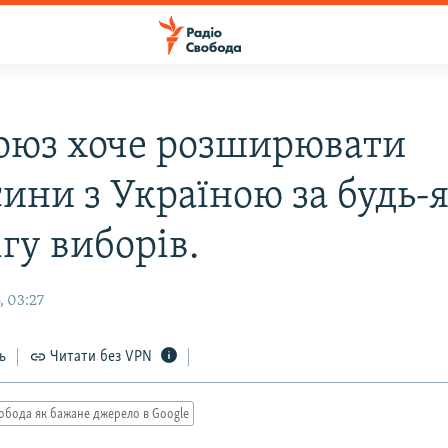
оюз хоче розширювати
сини з Україною за будь-
гу виборів.
, 03:27
ь
Читати без VPN
обода як бажане джерело в Google