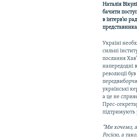
МУЛЬТИМЕДІА
Наталія Вікул
ФОТО
бачити поступ
в інтерв’ю ра
СПЕЦПРОЄКТИ
представника 
ПОДКАСТИ
Україні необ
сильні інстит
послання Хав
напередодні в
революції був
передвиборчий
українські к
а це не сприя
Прес-секретар
підтримують 
“Ми хочемо, а
Росією, а так