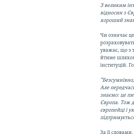
З великим інт
відносин з Є
хороший знак 
Чи означає ц
розраховувати
уважає, що з
йтиме шляхом
інституцій. Г
“Безсумнівно,
Але передчасн
знаємо: це пи
Європа. Тож 
європейці і у
підтримується
За її словами