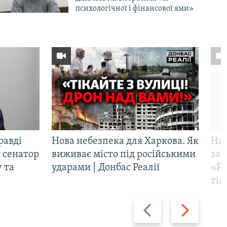
психологічної і фінансової ями»
равді
Нова небезпека для Харкова. Як
Наш
 сенатор
виживає місто під російськими
заг
 та
ударами | Донбас Реалії
«Ри
тіл
Назад
Вперед