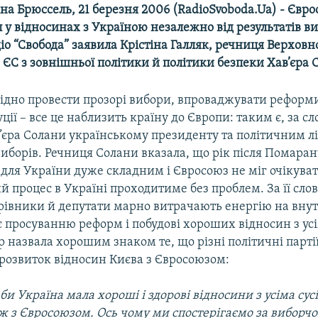
іна Брюссель, 21 березня 2006 (RadioSvoboda.Ua) - Євр
 у відносинах з Україною незалежно від результатів ви
діо “Свобода” заявила Крістіна Галляк, речниця Верховн
ЄС з зовнішньої політики й політики безпеки Хав’єра 
хідно провести прозорі вибори, впроваджувати реформи
уції – все це наблизить країну до Європи: таким є, за с
”єра Солани українському президенту та політичним л
иборів. Речниця Солани вказала, що рік після Помаран
 для України дуже складним і Євросоюз не міг очікува
 процес в Україні проходитиме без проблем. За її сло
ерівники й депутати марно витрачають енергію на внут
є просуванню реформ і побудові хороших відносин з ус
 назвала хорошим знаком те, що різні політичні партії
розвиток відносин Києва з Євросоюзом:
би Україна мала хороші і здорові відносини з усіма сус
ож з Євросоюзом. Ось чому ми спостерігаємо за виборч