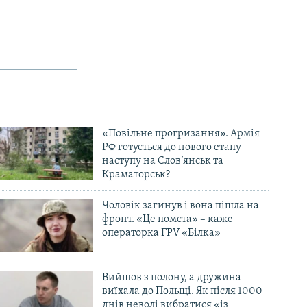
«Повільне прогризання». Армія
РФ готується до нового етапу
наступу на Слов’янськ та
Краматорськ?
Чоловік загинув і вона пішла на
фронт. «Це помста» – каже
операторка FPV «Білка»
Вийшов з полону, а дружина
виїхала до Польщі. Як після 1000
днів неволі вибратися «із