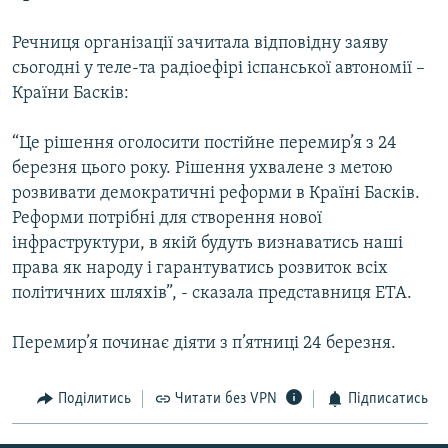
МУЛЬТИМЕДІА
Речниця організації зачитала відповідну заяву
ФОТО
сьогодні у теле-та радіоефірі іспанської автономії –
СПЕЦПРОЄКТИ
Країни Басків:
ПОДКАСТИ
“Це рішення оголосити постійне перемир’я з 24
березня цього року. Рішення ухвалене з метою
КРИМ РЕАЛІЇ
розвивати демократичні реформи в Країні Басків.
РУС
Реформи потрібні для створення нової
УКР
інфраструктури, в якій будуть визнаватись наші
права як народу і гарантуватись розвиток всіх
КТАТ
політичних шляхів”, - сказала представниця ЕТА.
ДОЛУЧАЙСЯ!
Перемир’я починає діяти з п’ятниці 24 березня.
Поділитись
Читати без VPN
Підписатись