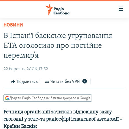
Доступність
посилання
Перейти
НОВИНИ
до
РАДІО СВОБОДА – 70 РОКІВ
В Іспанії баскське угруповання
основного
ВСЕ ЗА ДОБУ
матеріалу
ЕТА оголосило про постійне
СТАТТІ
Перейти
перемир’я
до
ВІЙНА
ПОЛІТИКА
основної
22 березня 2006, 17:52
РОСІЙСЬКА «ФІЛЬТРАЦІЯ»
ЕКОНОМІКА
навігації
Перейти
Поділитись
Читати без VPN
ДОНБАС.РЕАЛІЇ
СУСПІЛЬСТВО
до
КРИМ.РЕАЛІЇ
КУЛЬТУРА
пошуку
Додати Радіо Свобода як бажане джерело в Google
ТИ ЯК?
СПОРТ
Речниця організації зачитала відповідну заяву
СХЕМИ
УКРАЇНА
сьогодні у теле-та радіоефірі іспанської автономії –
КИТАЙ.ВИКЛИКИ
СВІТ
Країни Басків: