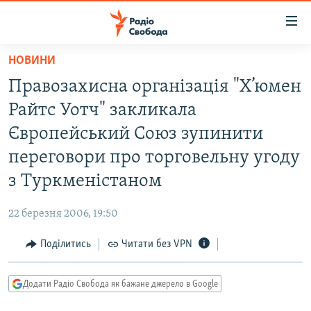
Доступність
посилання
Перейти
НОВИНИ
до
РАДІО СВОБОДА – 70 РОКІВ
Правозахисна організація "Х’юмен
основного
ВСЕ ЗА ДОБУ
матеріалу
Райтс Уотч" закликала
СТАТТІ
Перейти
Європейський Союз зупинити
до
ВІЙНА
ПОЛІТИКА
переговори про торговельну угоду
основної
РОСІЙСЬКА «ФІЛЬТРАЦІЯ»
ЕКОНОМІКА
навігації
з Туркменістаном
Перейти
ДОНБАС.РЕАЛІЇ
СУСПІЛЬСТВО
до
22 березня 2006, 19:50
КРИМ.РЕАЛІЇ
КУЛЬТУРА
пошуку
Поділитись
Читати без VPN
ТИ ЯК?
СПОРТ
СХЕМИ
УКРАЇНА
Додати Радіо Свобода як бажане джерело в Google
КИТАЙ.ВИКЛИКИ
СВІТ