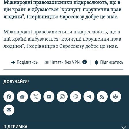
Міжнародні правозахисники підкреслюють, що в
МУЛЬТИМЕДІА
цій країні відбуваються "кричущі порушення прав
ФОТО
людини", і керівництво Євросоюзу добре це знає.
СПЕЦПРОЄКТИ
Міжнародні правозахисники підкреслюють, що в
ПОДКАСТИ
цій країні відбуваються "кричущі порушення прав
людини", і керівництво Євросоюзу добре це знає.
КРИМ РЕАЛІЇ
РУС
Поділитись
Читати без VPN
Підписатись
УКР
КТАТ
ДОЛУЧАЙСЯ!
ДОЛУЧАЙСЯ!
ПІДТРИМКА