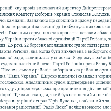
ренції, яку провів виконавчий директор Дніпропетров
ділення Комітету Виборців України Станіслав Жолудєв
чої кампанії. Зазначено що спокійна в цілому передви
ніпропетровщині за останні дні вибухнула низкою скан
сів. Головним серед них став процес за позовом обласно
у України проти обласної організації Партії Реґіонів, 
ців. До речі, 22 березня апеляційний суд не підтвердив
артія Реґіонів, яка могла бути виключена з виборчого 
ласної ради, залишилася у списках. У одному з районів
 судом аналогічний позов Партії Регіонів проти Блоку Ю
Нікопольському районі з виборів знята районна орган
ка “Наша Україна”. Широко відомий і скандал з чорн
огословської. Апеляційним судом підтверджене рішенн
о суду Дніпропетровська про припинення дії ліцензії 
ніпро”. Ще один скандал, який був погашений лише піс
ністра внутрішніх справ Юрія Луценка, пов’язаний з з
зованої радіостанції “Радіо Люкс” неліцензованою але 