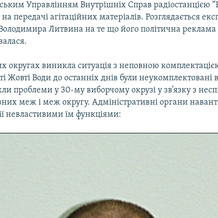
ським Управлінням Внутрішніх Справ радіостанцією “Р
 на передачі агітаційних матеріалів. Розглядається ек
 Володимира Литвина на те що його політична реклама 
валася.
чих округах виникла ситуація з неповною комплектаці
сті Жовті Води до останніх днів були неукомплектовані 
кли проблеми у 30-му виборчому окрузі у зв’язку з нес
вних меж і меж округу. Адміністративні органи наван
ії невластивими їм функціями: