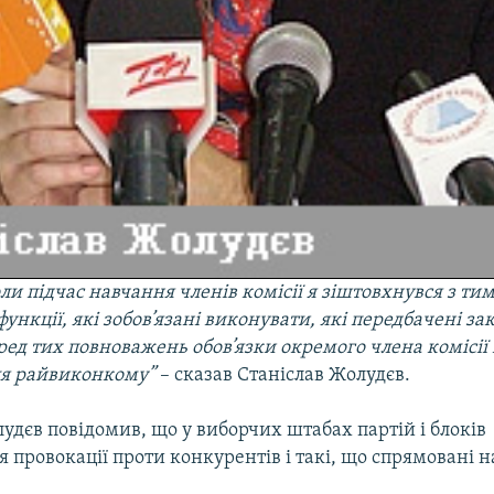
ли підчас навчання членів комісії я зіштовхнувся з ти
ункції, які зобов’язані виконувати, які передбачені за
ед тих повноважень обов’язки окремого члена комісії 
ля райвиконкому”
– сказав Станіслав Жолудєв.
удєв повідомив, що у виборчих штабах партій і блоків
 провокації проти конкурентів і такі, що спрямовані н