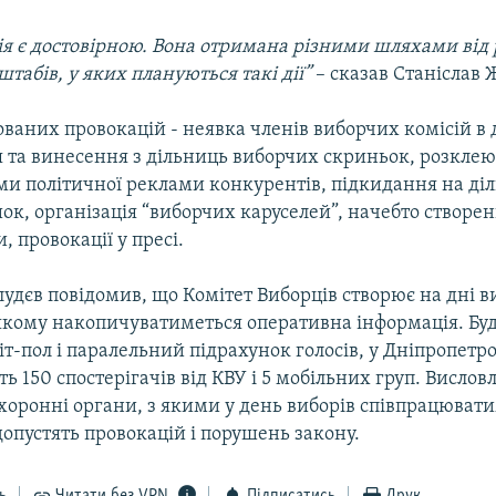
ія є достовірною. Вона отримана різними шляхами від 
штабів, у яких плануються такі дії”
– сказав Станіслав 
ваних провокацій - неявка членів виборчих комісій в 
та винесення з дільниць виборчих скриньок, розклею
ми політичної реклами конкурентів, підкидання на ді
к, організація “виборчих каруселей”, начебто створе
 провокації у пресі.
удєв повідомив, що Комітет Виборців створює на дні в
 якому накопичуватиметься оперативна інформація. Бу
іт-пол і паралельний підрахунок голосів, у Дніпропетр
 150 спостерігачів від КВУ і 5 мобільних груп. Вислов
хоронні органи, з якими у день виборів співпрацюват
допустять провокацій і порушень закону.