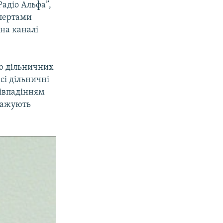
адіо Альфа”,
спертами
на каналі
єю дільничних
всі дільничні
півпадінням
тажують