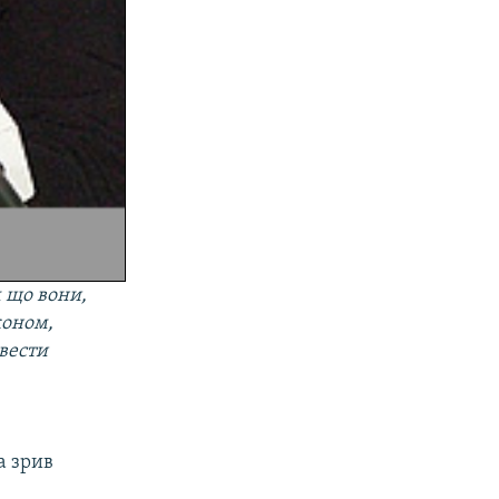
м що вони,
коном,
вести
а зрив