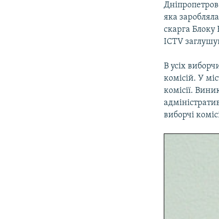
Дніпропетров
яка заробляла
скарга Блоку
ICTV заглушу
В усіх вибор
комісій. У мі
комісії. Вини
адміністрати
виборчі коміс