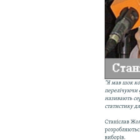
“Я мав шок ко
перелічуючи ф
називають сер
статистику д
Станіслав Жол
розробляються
виборів.