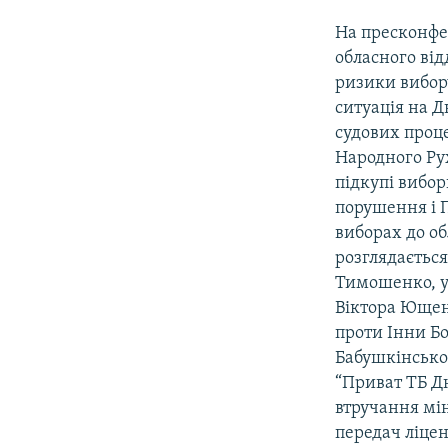
МУЛЬТИМЕДІА
На пресконфе
ФОТО
обласного від
СПЕЦПРОЄКТИ
ризики вибор
ситуація на Д
ПОДКАСТИ
судових проце
Народного Рух
підкупі вибор
порушення і П
виборах до об
розглядається
Тимошенко, у 
Віктора Ющен
проти Інни Б
Бабушкінськог
“Приват ТБ Д
втручання мі
передач ліцен