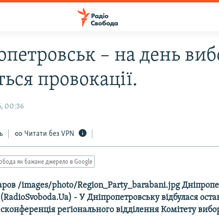
опетровськ – на день виб
ься провокації.
, 00:36
ь
Читати без VPN
обода як бажане джерело в Google
ров /images/photo/Region_Party_barabani.jpg Дніпропе
(RadioSvoboda.Ua) - У Дніпропетровську відбулася ост
сконференція реґіонального відділення Комітету вибор