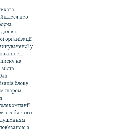
ського
, йшлося про
борча
далів і
ї організації
звинуваченої у
 наявності
списку на
 міста
лії
ізація блоку
им піаром
я
телекомпанії
ля особистого
аглушенням
пов’язаною з