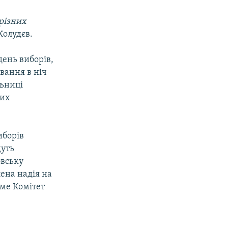
різних
Жолудєв.
день виборів,
вання в ніч
льниці
них
иборів
дуть
овську
лена надія на
име Комітет