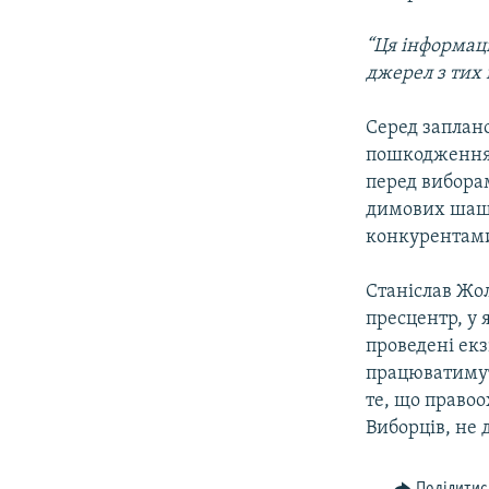
“Ця інформац
джерел з тих 
Серед заплано
пошкодження 
перед вибора
димових шашо
конкурентами,
Станіслав Жол
пресцентр, у
проведені екз
працюватимуть
те, що правоо
Виборців, не 