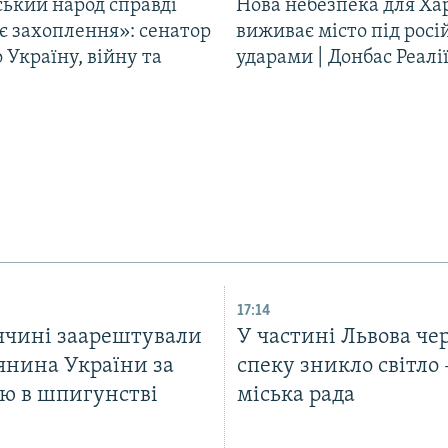
ський народ справді
Нова небезпека для Ха
є захоплення»: сенатор
виживає місто під рос
Україну, війну та
ударами | Донбас Реалі
17:14
ччині заарештували
У частині Львова че
янина України за
спеку зникло світло 
ою в шпигунстві
міська рада