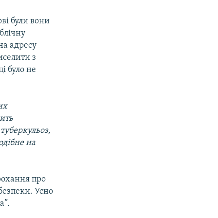
ві були вони
ублічну
на адресу
иселити з
і було не
их
шить
туберкульоз,
одібне на
рохання про
безпеки. Усно
а”.