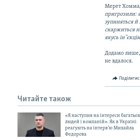
Мерет Хомма
пригрозили: 
зупиняться й
скаржиться на
якусь ін''єкці
Додамо лише,
не вдалося.
Поділитис
Читайте також
«Я наступив на інтереси багатьох
людей і компаній». Як в Україні
реагують на інтерв’ю Михайла
Федорова