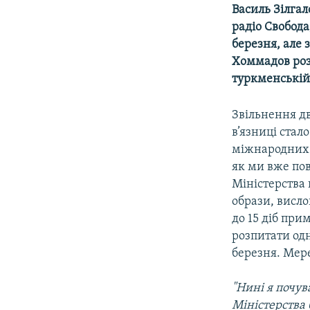
МУЛЬТИМЕДІА
Василь Зілгал
ФОТО
радіо Свобода
березня, але 
СПЕЦПРОЄКТИ
Хоммадов розп
ПОДКАСТИ
туркменській
Звільнення дв
в’язниці ста
міжнародних 
як ми вже по
Міністерства 
образи, висл
до 15 діб при
розпитати од
березня. Мере
"Нині я почув
Міністерства 