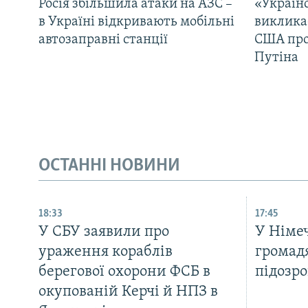
Росія збільшила атаки на АЗС –
«Україн
в Україні відкривають мобільні
виклика
автозаправні станції
США про 
Путіна
ОСТАННІ НОВИНИ
18:33
17:45
У СБУ заявили про
У Німе
ураження кораблів
громад
берегової охорони ФСБ в
підозр
окупованій Керчі й НПЗ в