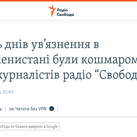
 днів ув’язнення в
енистані були кошмаром
урналістів радіо “Свобод
, 21:40
ь
Читати без VPN
обода як бажане джерело в Google