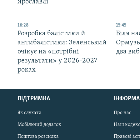
Ярославлі
16:28
15:45
Розробка балістики й
Біля на
антибалістики: Зеленський
Ормузь
очікує на «потрібні
два ви
результати» у 2026-2027
роках
КРИМ РЕАЛІЇ
РУС
ПІДТРИМКА
ІНФОРМА
УКР
КТАТ
Як слухати
Про нас
Мобільний додаток
Наш кодек
ДОЛУЧАЙСЯ!
Поштова розсилка
Правові ас