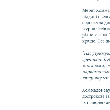
Мерет Хоммад
піддані після
обробку за д
журналістів в
рідного села.
краще. Ось щ
"Нас утримува
зручностей. Л
тарганами, п
наркоманами. 
кашу, яку ми 
Хоммадов зау
дострокове зв
їх попередили