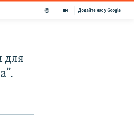
Додайте нас у Google
 для
а”.