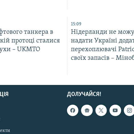
15:09
фтового танкера в
Нідерланди не мож
кій протоці сталися
надати Україні дода
бухи – UKMTO
перехоплювачі Patrio
своїх запасів – Мін
ЦІЯ
ДОЛУЧАЙСЯ!
с
пекти