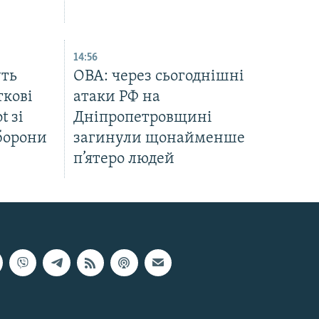
14:56
уть
ОВА: через сьогоднішні
ткові
атаки РФ на
t зі
Дніпропетровщині
оборони
загинули щонайменше
п’ятеро людей