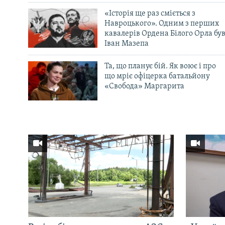
«Історія ще раз сміється з
Навроцького». Одним з перших
кавалерів Ордена Білого Орла бу
Іван Мазепа
Та, що планує бій. Як воює і про
що мріє офіцерка батальйону
«Свобода» Маргарита