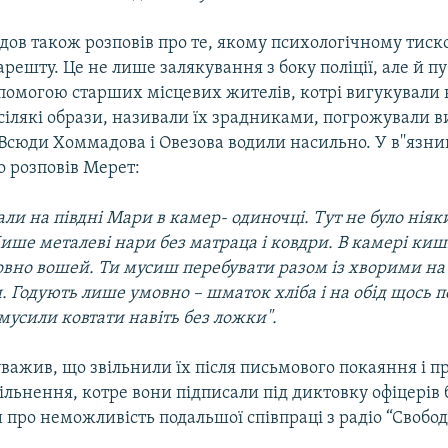
ов також розповів про те, якому психологічному тиско
 арешту. Це не лише залякування з боку поліції, але й п
опомогою старших місцевих жителів, котрі вигукували 
сілякі образи, називали їх зрадниками, погрожували в
 Всюди Хоммадова і Овезова водили насильно. У в''язниц
о розповів Мерет:
ли на півдні Мари в камер- одиночці. Тут не було ніяк
ише металеві нари без матраца і ковдри. В камері ки
овно вошей. Ти мусиш перебувати разом із хворими на 
Годують лише умовно – шматок хліба і на обід щось п
мусили ковтати навіть без ложки".
важив, що звільнили їх після письмового покаяння і п
ільнення, котре вони підписали під диктовку офіцерів 
 про неможливість подальшої співпраці з радіо “Свобод