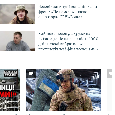
Чоловік загинув і вона пішла на
фронт. «Це помста» – каже
операторка FPV «Білка»
Вийшов з полону, а дружина
виїхала до Польщі. Як після 1000
днів неволі вибратися «із
психологічної і фінансової ями»