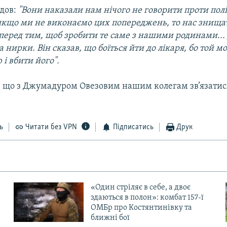
дов:
"Вони наказали нам нічого не говорити проти полі
якщо ми не виконаємо цих попереджень, то нас знищат
 перед тим, щоб зробити те саме з нашими родинами..
 нирки. Він сказав, що боїться йти до лікаря, бо той 
ю і вбити його".
 що з Джумадуром Овезовим нашим колегам зв’язатися
ь
Читати без VPN
Підписатись
Друк
«Один стріляє в себе, а двоє
здаються в полон»: комбат 157-ї
ОМБр про Костянтинівку та
ближні бої