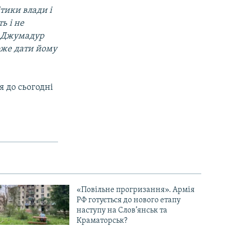
тики влади і
ь і не
. Джумадур
може дати йому
 до сьогодні
«Повільне прогризання». Армія
РФ готується до нового етапу
наступу на Слов’янськ та
Краматорськ?