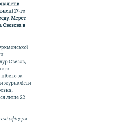
рналістів
ьнені 17-го
реду. Мерет
а Овезова в
туркменської
ки
дур Овезов,
кого
 нібито за
ли журналісти
резня,
ося лише 22
селі офіцери