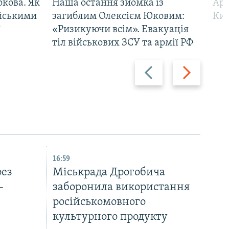
ркова. Як
Наша остання зйомка із
Арм
ійськими
загиблим Олексієм Юковим:
Киї
ї
«Ризикуючи всім». Евакуація
тіл військових ЗСУ та армії РФ
Назад
Вперед
16:59
рез
Міськрада Дрогобича
–
заборонила використання
російськомовного
культурного продукту