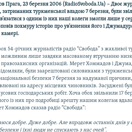
ов Прага, 23 березня 2006 (RadioSvoboda.Ua) – Двоє жу
, затриманих туркменської владою 7 березня, були звіл
зв’язатися з одним із них наші колеги змогли лише у се
овів похмуру історію про ув’язнення його і Джумадур
 камері.
ох 54-річних журналістів радіо “Свобода” з жахливої 
ло можливим лише завдяки масованому втручанню низ
правозахисних організацій. Мерет Хоммадов і Джума
відомляли, були заарештовані силовиками з туркменсь
національної безпеки 7 березня за надуманої причини,
овлювані на адресу місцевих чиновників. Засуджені бу
мусових господарських робіт. Хоча обох звільнили 17 бе
ного із них про подробиці арешту нашим колегам вдал
т Хоммадов сказав радіо “Свобода”:
аюся добре. Дуже добре. Але впродовж останніх днів у 
безпеки і їхні люди не спускають з нас очей".