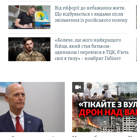
Від ейфорії до небажання жити.
Що відбувається з людьми після
в
звільнення із російського полону
«Боляче, що мого найкращого
бійця, який став батьком-
одинаком і перевівся в ТЦК, б’ють
свої в тилу» – комбриг Габінет