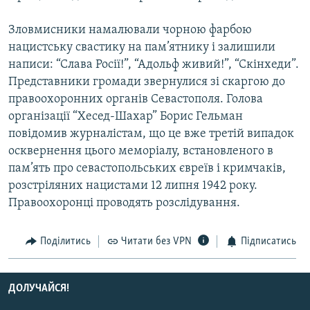
МУЛЬТИМЕДІА
Зловмисники намалювали чорною фарбою
ФОТО
нацистську свастику на пам’ятнику і залишили
СПЕЦПРОЄКТИ
написи: “Слава Росії!”, “Адольф живий!”, “Скінхеди”.
Представники громади звернулися зі скаргою до
ПОДКАСТИ
правоохоронних органів Севастополя. Голова
організації “Хесед-Шахар” Борис Гельман
КРИМ РЕАЛІЇ
повідомив журналістам, що це вже третій випадок
РУС
осквернення цього меморіалу, встановленого в
УКР
пам’ять про севастопольських євреїв і кримчаків,
розстріляних нацистами 12 липня 1942 року.
КТАТ
Правоохоронці проводять розслідування.
ДОЛУЧАЙСЯ!
Поділитись
Читати без VPN
Підписатись
ДОЛУЧАЙСЯ!