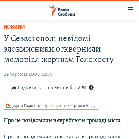
Доступність
посилання
Перейти
НОВИНИ
до
РАДІО СВОБОДА – 70 РОКІВ
У Севастополі невідомі
основного
ВСЕ ЗА ДОБУ
матеріалу
зловмисники осквернили
СТАТТІ
Перейти
меморіал жертвам Голокосту
до
ВІЙНА
ПОЛІТИКА
основної
24 березня 2006, 12:56
РОСІЙСЬКА «ФІЛЬТРАЦІЯ»
ЕКОНОМІКА
навігації
Перейти
Поділитись
Читати без VPN
ДОНБАС.РЕАЛІЇ
СУСПІЛЬСТВО
до
КРИМ.РЕАЛІЇ
КУЛЬТУРА
пошуку
Додати Радіо Свобода як бажане джерело в Google
ТИ ЯК?
СПОРТ
Про це повідомили в єврейській громаді міста
СХЕМИ
УКРАЇНА
КИТАЙ.ВИКЛИКИ
СВІТ
Про це повідомили в єврейській громаді міста.