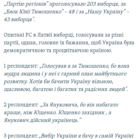
„Партію регіонів” проголосувало 203 виборця, за
Усі сайти RFE/RL
„Блок Юлії Тимошенко” – 48 і за „Нашу Україну” –
43 виборця".
Опитані РС в Латвії виборці, голосували за різні
партії, однак, головне їх бажання, щоб Україна була
демократичною та процвітаючою країною.
1 респондент:
„Голосував я за Тимошенко, бо вона
мудра людина і у неї є гарний план майбутнього
розвитку. Хотів би бачити Україну вільною,
щасливою, багатою і багатих та радісних людей".
2 респондент:
„За Януковича, бо він набагато
краще, ніж Ющенко. Ющенко західник , а
Янукович дійсний українець.”
3 респондент
„Вибір України я бачу в самій Україні