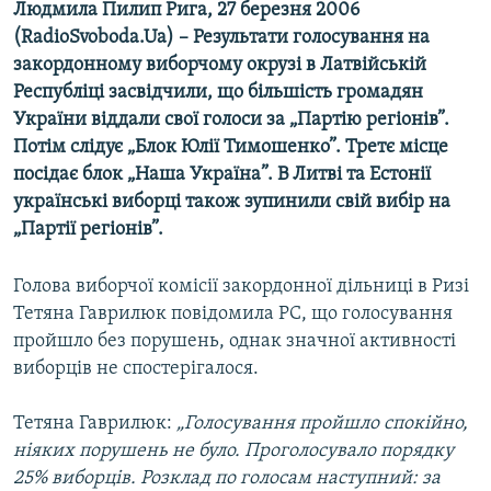
Людмила Пилип Рига, 27 березня 2006
МУЛЬТИМЕДІА
(RadioSvoboda.Ua) – Результати голосування на
ФОТО
закордонному виборчому окрузі в Латвійській
Республіці засвідчили, що більшість громадян
СПЕЦПРОЄКТИ
України віддали свої голоси за „Партію регіонів”.
ПОДКАСТИ
Потім слідує „Блок Юлії Тимошенко”. Третє місце
посідає блок „Наша Україна”. В Литві та Естонії
КРИМ РЕАЛІЇ
українські виборці також зупинили свій вибір на
РУС
„Партії регіонів”.
УКР
Голова виборчої комісії закордонної дільниці в Ризі
КТАТ
Тетяна Гаврилюк повідомила РС, що голосування
пройшло без порушень, однак значної активності
ДОЛУЧАЙСЯ!
виборців не спостерігалося.
Тетяна Гаврилюк:
„Голосування пройшло спокійно,
ніяких порушень не було. Проголосувало порядку
25% виборців. Розклад по голосам наступний: за