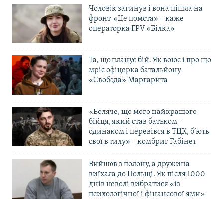
Чоловік загинув і вона пішла на
фронт. «Це помста» – каже
операторка FPV «Білка»
Та, що планує бій. Як воює і про що
мріє офіцерка батальйону
«Свобода» Маргарита
«Боляче, що мого найкращого
бійця, який став батьком-
одинаком і перевівся в ТЦК, б’ють
свої в тилу» – комбриг Габінет
Вийшов з полону, а дружина
виїхала до Польщі. Як після 1000
днів неволі вибратися «із
психологічної і фінансової ями»