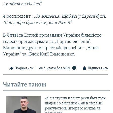
і у зв’язку з Росією”.
4 респондент :
„За Ющенка. Щоб всі у Європі були.
Щоб добре було жити, як в Латвії”.
В Литві та Естонії громадяни України більшістю
голосів проголосували за „Партію регіонів”.
Відповідно друге та третє місця посіли – „Наша
Україна” та „Блок Юлії Тимошенко.
Поділитись
Читати без VPN
Підписатись
Читайте також
«Я наступив на інтереси багатьох
людей і компаній». Як в Україні
реагують на інтерв’ю Михайла