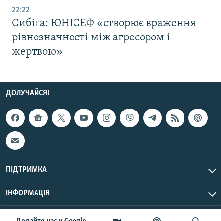
22:22
Сибіга: ЮНІСЕФ «створює враження
рівнозначності між агресором і
жертвою»
ДОЛУЧАЙСЯ!
ПІДТРИМКА
ІНФОРМАЦІЯ
UTC+3
© Радіо Свобода, 2026 | Усі права застережено.