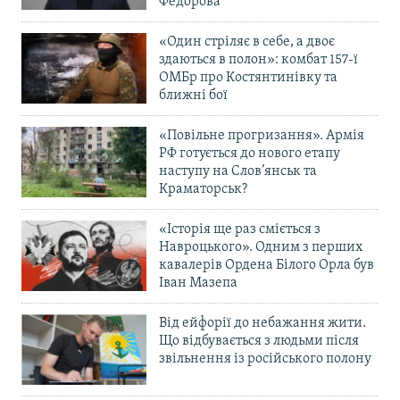
Федорова
«Один стріляє в себе, а двоє
здаються в полон»: комбат 157-ї
ОМБр про Костянтинівку та
ближні бої
«Повільне прогризання». Армія
РФ готується до нового етапу
наступу на Слов’янськ та
Краматорськ?
«Історія ще раз сміється з
Навроцького». Одним з перших
кавалерів Ордена Білого Орла був
Іван Мазепа
Від ейфорії до небажання жити.
Що відбувається з людьми після
звільнення із російського полону