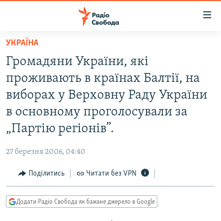
Доступність
посилання
Перейти
УКРАЇНА
до
РАДІО СВОБОДА – 70 РОКІВ
Громадяни України, які
основного
ВСЕ ЗА ДОБУ
матеріалу
проживають в країнах Балтії, на
СТАТТІ
Перейти
виборах у Верховну Раду України
до
ВІЙНА
ПОЛІТИКА
в основному проголосували за
основної
РОСІЙСЬКА «ФІЛЬТРАЦІЯ»
ЕКОНОМІКА
навігації
„Партію регіонів”.
Перейти
ДОНБАС.РЕАЛІЇ
СУСПІЛЬСТВО
до
27 березня 2006, 04:40
КРИМ.РЕАЛІЇ
КУЛЬТУРА
пошуку
Поділитись
Читати без VPN
ТИ ЯК?
СПОРТ
СХЕМИ
УКРАЇНА
Додати Радіо Свобода як бажане джерело в Google
КИТАЙ.ВИКЛИКИ
СВІТ