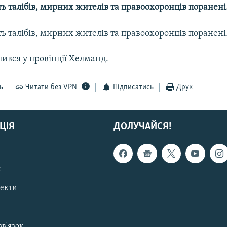
 талібів, мирних жителів та правоохоронців поранені
 талібів, мирних жителів та правоохоронців поранені
ився у провінції Хелманд.
ь
Читати без VPN
Підписатись
Друк
ЦІЯ
ДОЛУЧАЙСЯ!
с
пекти
зв'язок