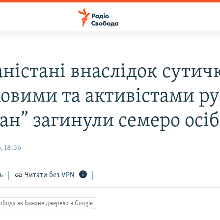
аністані внаслідок сутич
ковими та активістами р
ан” загинули семеро осіб
, 18:36
ь
Читати без VPN
обода як бажане джерело в Google