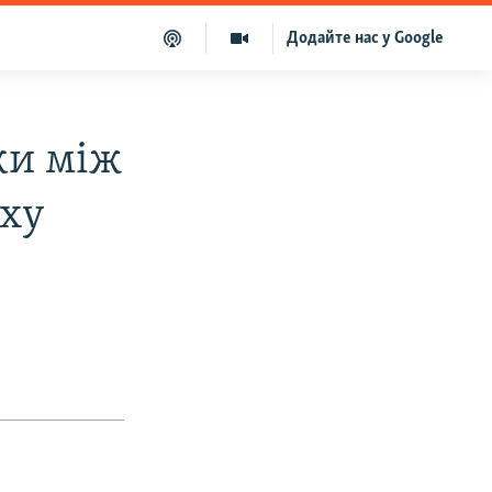
Додайте нас у Google
ки між
уху