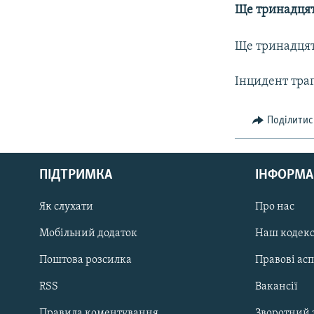
МУЛЬТИМЕДІА
Ще тринадцять
ФОТО
Ще тринадцять
СПЕЦПРОЄКТИ
ПОДКАСТИ
Інцидент трап
Поділитис
КРИМ РЕАЛІЇ
ПІДТРИМКА
ІНФОРМА
РУС
Як слухати
Про нас
УКР
Мобільний додаток
Наш кодек
КТАТ
Поштова розсилка
Правові ас
ДОЛУЧАЙСЯ!
RSS
Вакансії
Правила коментування
Зворотний 