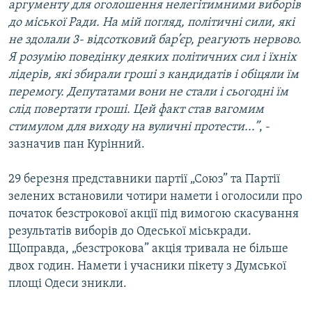
аргументу для оголошення нелегітимними виборів
до міської Ради. На мій погляд, політичні сили, які
не здолали 3- відсотковий бар’єр, реагують нервово.
Я розумію поведінку деяких політичних сил і їхніх
лідерів, які збирали гроші з кандидатів і обіцяли їм
перемогу. Депутатами вони не стали і сьогодні їм
слід повертати гроші. Цей факт став вагомим
стимулом для виходу на вуличні протести...”
, -
зазначив пан Курінний.
29 березня представники партії „Союз” та Партії
зелених встановили чотири намети і оголосили про
початок безстрокової акції під вимогою скасування
результатів виборів до Одеської міськради.
Щоправда, „безстрокова” акція тривала не більше
двох годин. Намети і учасники пікету з Думської
площі Одеси зникли.