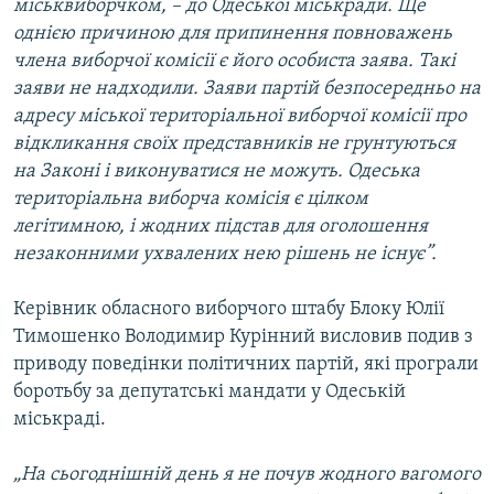
міськвиборчком, – до Одеської міськради. Ще
однією причиною для припинення повноважень
члена виборчої комісії є його особиста заява. Такі
заяви не надходили. Заяви партій безпосередньо на
адресу міської територіальної виборчої комісії про
відкликання своїх представників не грунтуються
на Законі і виконуватися не можуть. Одеська
територіальна виборча комісія є цілком
легітимною, і жодних підстав для оголошення
незаконними ухвалених нею рішень не існує”.
Керівник обласного виборчого штабу Блоку Юлії
Тимошенко Володимир Курінний висловив подив з
приводу поведінки політичних партій, які програли
боротьбу за депутатські мандати у Одеській
міськраді.
„На сьогоднішній день я не почув жодного вагомого