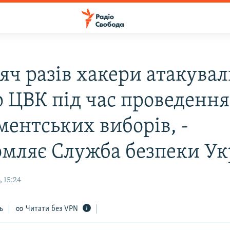
яч разів хакери атакува
р ЦВК під час проведення
ментських виборів, -
омляє Служба безпеки Ук
 15:24
ь
Читати без VPN