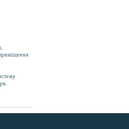
м,
 приміщення
систему
ри.