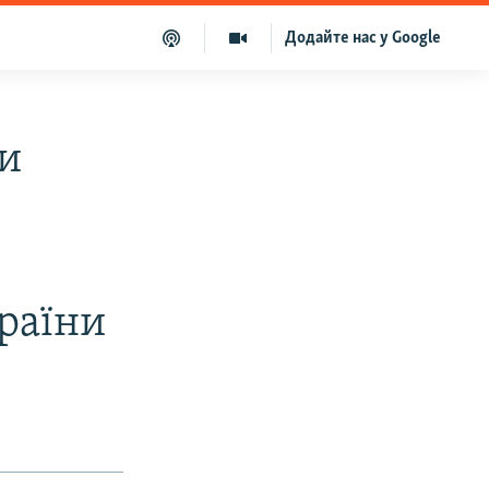
Додайте нас у Google
ли
раїни