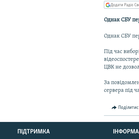
МУЛЬТИМЕДІА
Додати Радіо Св
ФОТО
Однак СБУ пер
СПЕЦПРОЄКТИ
ПОДКАСТИ
Однак СБУ пер
Під час вибор
відеоспостер
ЦВК не дозво
За повідомле
сервера під 
Поділитис
КРИМ РЕАЛІЇ
РУС
ПІДТРИМКА
ІНФОРМА
УКР