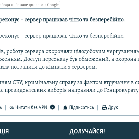
обода як бажане джерело в Google
еконує – сервер працював чітко та безперебійно.
еконує – сервер працював чітко та безперебійно.
ів, роботу сервера охороняли цілодобовим чергування
еженням. Доступ персоналу був обмежений, а охорона
лила потрапити до кімнати з сервером.
нням СБУ, кримінальну справу за фактом втручання в 
час президентських виборів направили до Генпрокурату
ь
Читати без VPN
Підписатись
Друк
ЦІЯ
ДОЛУЧАЙСЯ!