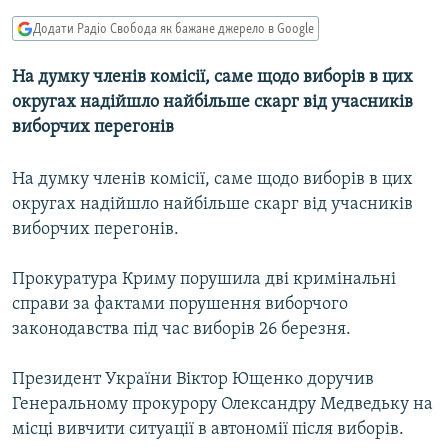
МУЛЬТИМЕДІА
Додати Радіо Свобода як бажане джерело в Google
ФОТО
На думку членів комісії, саме щодо виборів в цих
СПЕЦПРОЄКТИ
округах надійшло найбільше скарг від учасників
ПОДКАСТИ
виборчих перегонів
На думку членів комісії, саме щодо виборів в цих
КРИМ РЕАЛІЇ
округах надійшло найбільше скарг від учасників
РУС
виборчих перегонів.
УКР
КТАТ
Прокуратура Криму порушила дві кримінальні
справи за фактами порушення виборчого
законодавства під час виборів 26 березня.
ДОЛУЧАЙСЯ!
Президент України Віктор Ющенко доручив
Генеральному прокурору Олександру Медведьку на
місці вивчити ситуації в автономії після виборів.