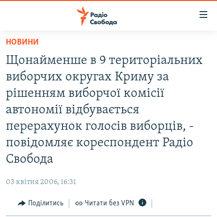
Доступність
посилання
Перейти
НОВИНИ
до
РАДІО СВОБОДА – 70 РОКІВ
Щонайменше в 9 територіальних
основного
ВСЕ ЗА ДОБУ
матеріалу
виборчих округах Криму за
СТАТТІ
Перейти
рішенням виборчої комісії
до
ВІЙНА
ПОЛІТИКА
автономії відбувається
основної
РОСІЙСЬКА «ФІЛЬТРАЦІЯ»
ЕКОНОМІКА
навігації
перерахунок голосів виборців, -
Перейти
ДОНБАС.РЕАЛІЇ
СУСПІЛЬСТВО
повідомляє кореспондент Радіо
до
КРИМ.РЕАЛІЇ
КУЛЬТУРА
Свобода
пошуку
ТИ ЯК?
СПОРТ
03 квітня 2006, 16:31
СХЕМИ
УКРАЇНА
Поділитись
Читати без VPN
КИТАЙ.ВИКЛИКИ
СВІТ