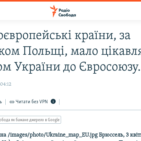
оєвропейські країни, за
ком Польщі, мало цікавл
ом України до Євросоюзу.
 04:12
ь
Читати без VPN
обода як бажане джерело в Google
іна /images/photo/Ukraine_map_EU.jpg Брюссель, 3 кві