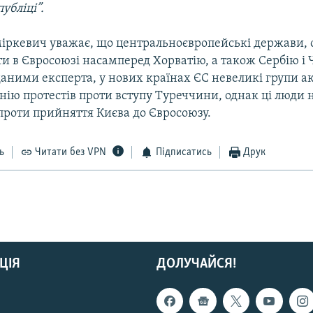
убліці”.
іркевич уважає, що центральноєвропейські держави, 
ти в Євросоюзі насамперед Хорватію, а також Сербію і
даними експерта, у нових країнах ЄС невеликі групи ак
ію протестів проти вступу Туреччини, однак ці люди 
проти прийняття Києва до Євросоюзу.
ь
Читати без VPN
Підписатись
Друк
ЦІЯ
ДОЛУЧАЙСЯ!