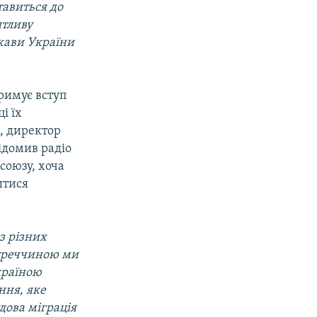
тавиться до
ятливу
жави України
римує вступ
і їх
, директор
ідомив радіо
союзу, хоча
итися
з різних
Туреччиною ми
країною
ння, яке
дова міграція