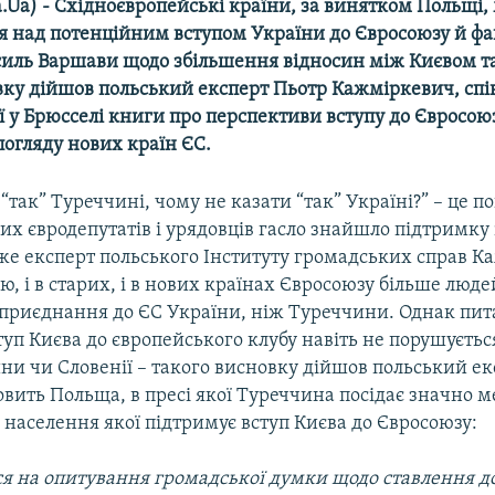
.Ua) - Східноєвропейські країни, за винятком Польщі,
 над потенційним вступом України до Євросоюзу й фа
силь Варшави щодо збільшення відносин між Києвом т
вку дійшов польський експерт Пьотр Кажміркевич, спі
 у Брюсселі книги про перспективи вступу до Євросою
погляду нових країн ЄС.
“так” Туреччині, чому не казати “так” Україні?” – це п
их євродепутатів і урядовців гасло знайшло підтримку і
же експерт польського Інституту громадських справ К
ю, і в старих, і в нових країнах Євросоюзу більше люде
приєднання до ЄС України, ніж Туреччини. Однак пит
п Києва до європейського клубу навіть не порушуєтьс
ни чи Словенії – такого висновку дійшов польський ек
вить Польща, в пресі якої Туреччина посідає значно 
і населення якої підтримує вступ Києва до Євросоюзу:
я на опитування громадської думки щодо ставлення до 