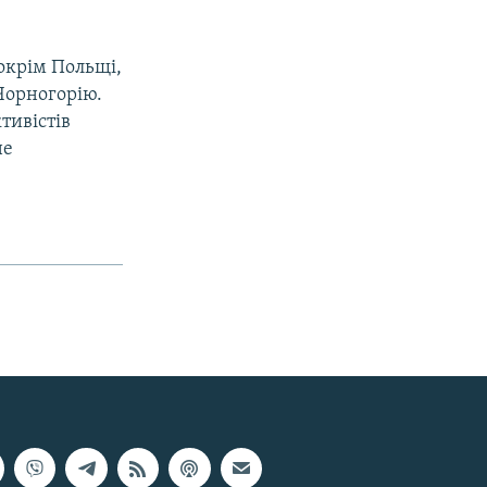
окрім Польщі,
 Чорногорію.
тивістів
не