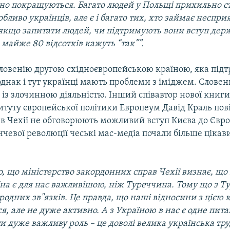
йно покращуються. Багато людей у Польщі прихильно с
собливо українців, але є і багато тих, хто займає неспри
 якщо запитати людей, чи підтримують вони вступ дер
 майже 80 відсотків кажуть “так””.
Словенію другою східноєвропейською країною, яка підт
однак і тут українці мають проблеми з іміджем. Словенц
із злочинною діяльністю. Інший співавтор нової книги
итуту європейської політики Европеум Давід Краль пов
 в Чехії не обговорюють можливий вступ Києва до Євро
чевої революції чеські мас-медіа почали більше цікав
о, що міністерство закордонних справ Чехії визнає, що 
на є для нас важливішою, ніж Туреччина. Тому що з 
одних зв''язків. Це правда, що наші відносини з цією 
 але не дуже активно. А з Україною в нас є одне пита
и дуже важливу роль – це доволі велика українська тру