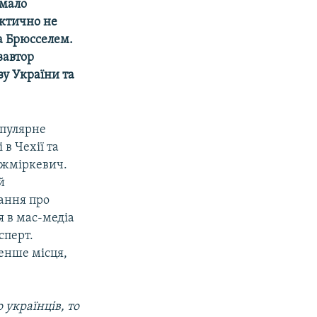
 мало
ктично не
а Брюсселем.
вавтор
зу України та
опулярне
 в Чехії та
ажміркевич.
й
ання про
я в мас-медіа
сперт.
менше місця,
українців, то