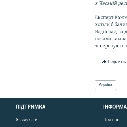
в Чеській респ
Експерт Кажм
хотіли б бачи
Водночас, за 
почали кампан
заперечують 
Поділитис
Україна
КРИМ РЕАЛІЇ
РУС
ПІДТРИМКА
ІНФОРМА
УКР
КТАТ
Як слухати
Про нас