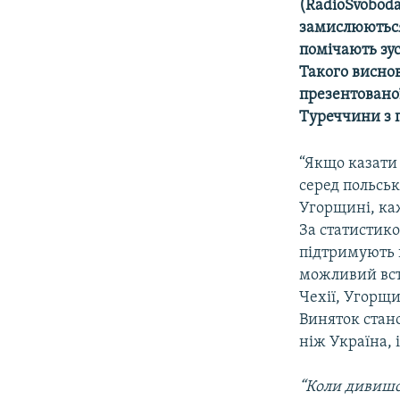
МУЛЬТИМЕДІА
(RadioSvoboda
замислюються
ФОТО
помічають зу
СПЕЦПРОЄКТИ
Такого висно
презентованої
ПОДКАСТИ
Туреччини з 
“Якщо казати 
серед польськ
Угорщині, ка
За статистико
підтримують 
можливий всту
Чехії, Угорщи
Виняток стано
ніж Україна, 
“Коли дивишс