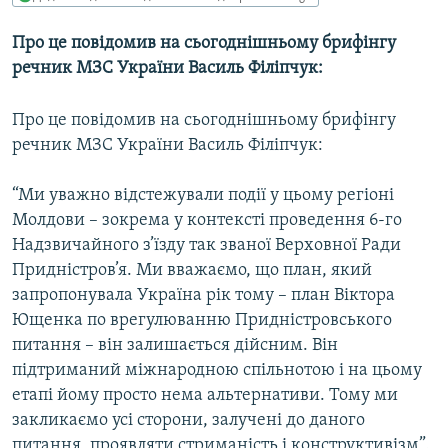
МУЛЬТИМЕДІА
Про це повідомив на сьогоднішньому брифінгу
ФОТО
речник МЗС України Василь Філіпчук:
СПЕЦПРОЄКТИ
Про це повідомив на сьогоднішньому брифінгу
ПОДКАСТИ
речник МЗС України Василь Філіпчук:
КРИМ РЕАЛІЇ
“Ми уважно відстежували події у цьому регіоні
РУС
Молдови – зокрема у контексті проведення 6-го
УКР
Надзвичайного з’їзду так званої Верховної Ради
Придністров’я. Ми вважаємо, що план, який
КТАТ
запропонувала Україна рік тому – план Віктора
Ющенка по врегулюванню Придністровського
ДОЛУЧАЙСЯ!
питання – він залишається дійсним. Він
підтриманий міжнародною спільнотою і на цьому
етапі йому просто нема альтернативи. Тому ми
закликаємо усі сторони, залучені до даного
питання, проявляти стриманість і конструктивізм”.