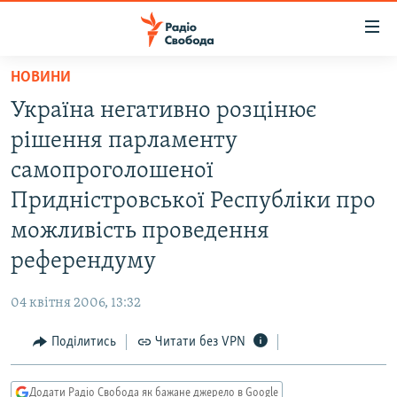
Доступність
посилання
Перейти
НОВИНИ
до
РАДІО СВОБОДА – 70 РОКІВ
Україна негативно розцінює
основного
ВСЕ ЗА ДОБУ
матеріалу
рішення парламенту
СТАТТІ
Перейти
самопроголошеної
до
ВІЙНА
ПОЛІТИКА
Придністровської Республіки про
основної
РОСІЙСЬКА «ФІЛЬТРАЦІЯ»
ЕКОНОМІКА
навігації
можливість проведення
Перейти
ДОНБАС.РЕАЛІЇ
СУСПІЛЬСТВО
референдуму
до
КРИМ.РЕАЛІЇ
КУЛЬТУРА
пошуку
04 квітня 2006, 13:32
ТИ ЯК?
СПОРТ
Поділитись
Читати без VPN
СХЕМИ
УКРАЇНА
КИТАЙ.ВИКЛИКИ
СВІТ
Додати Радіо Свобода як бажане джерело в Google