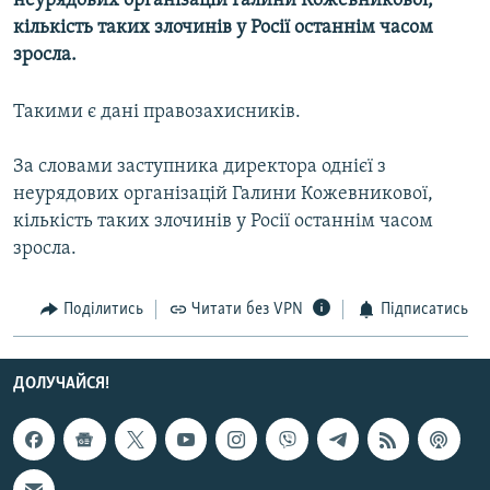
неурядових організацій Галини Кожевникової,
МУЛЬТИМЕДІА
кількість таких злочинів у Росії останнім часом
зросла.
ФОТО
СПЕЦПРОЄКТИ
Такими є дані правозахисників.
ПОДКАСТИ
За словами заступника директора однієї з
неурядових організацій Галини Кожевникової,
КРИМ РЕАЛІЇ
кількість таких злочинів у Росії останнім часом
РУС
зросла.
УКР
КТАТ
Поділитись
Читати без VPN
Підписатись
ДОЛУЧАЙСЯ!
ДОЛУЧАЙСЯ!