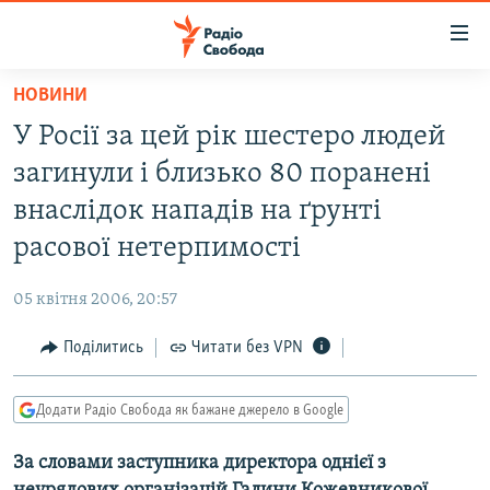
Доступність
посилання
Перейти
НОВИНИ
до
РАДІО СВОБОДА – 70 РОКІВ
У Росії за цей рік шестеро людей
основного
ВСЕ ЗА ДОБУ
матеріалу
загинули і близько 80 поранені
СТАТТІ
Перейти
внаслідок нападів на ґрунті
до
ВІЙНА
ПОЛІТИКА
расової нетерпимості
основної
РОСІЙСЬКА «ФІЛЬТРАЦІЯ»
ЕКОНОМІКА
навігації
05 квітня 2006, 20:57
Перейти
ДОНБАС.РЕАЛІЇ
СУСПІЛЬСТВО
до
Поділитись
Читати без VPN
КРИМ.РЕАЛІЇ
КУЛЬТУРА
пошуку
ТИ ЯК?
СПОРТ
Додати Радіо Свобода як бажане джерело в Google
СХЕМИ
УКРАЇНА
За словами заступника директора однієї з
КИТАЙ.ВИКЛИКИ
СВІТ