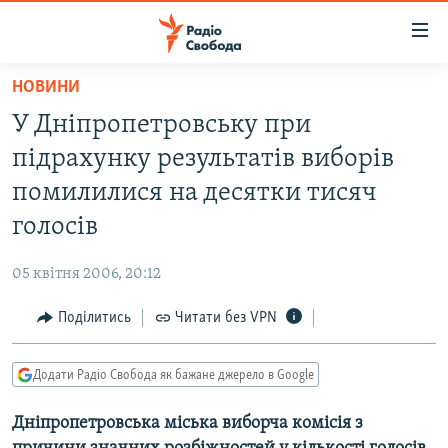
Доступність
посилання
Перейти
НОВИНИ
до
РАДІО СВОБОДА – 70 РОКІВ
У Дніпропетровську при
основного
ВСЕ ЗА ДОБУ
матеріалу
підрахунку результатів виборів
СТАТТІ
Перейти
помилилися на десятки тисяч
до
ВІЙНА
ПОЛІТИКА
голосів
основної
РОСІЙСЬКА «ФІЛЬТРАЦІЯ»
ЕКОНОМІКА
навігації
05 квітня 2006, 20:12
Перейти
ДОНБАС.РЕАЛІЇ
СУСПІЛЬСТВО
до
Поділитись
Читати без VPN
КРИМ.РЕАЛІЇ
КУЛЬТУРА
пошуку
ТИ ЯК?
СПОРТ
Додати Радіо Свобода як бажане джерело в Google
СХЕМИ
УКРАЇНА
Дніпропетровська міська виборча комісія з
КИТАЙ.ВИКЛИКИ
СВІТ