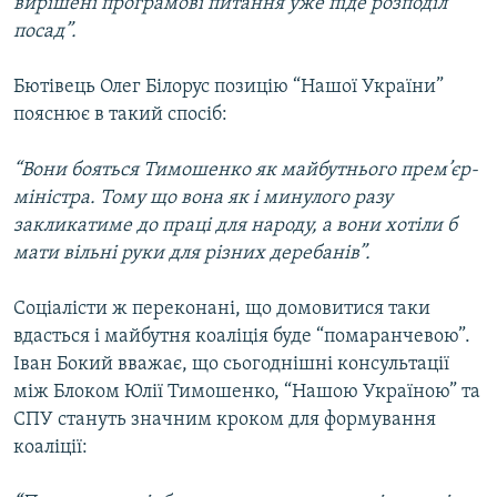
вирішені програмові питання уже піде розподіл
посад”.
Усі сайти RFE/RL
Бютівець Олег Білорус позицію “Нашої України”
пояснює в такий спосіб:
“Вони бояться Тимошенко як майбутнього прем’єр-
міністра. Тому що вона як і минулого разу
закликатиме до праці для народу, а вони хотіли б
мати вільні руки для різних деребанів”.
Соціалісти ж переконані, що домовитися таки
вдасться і майбутня коаліція буде “помаранчевою”.
Іван Бокий вважає, що сьогоднішні консультації
між Блоком Юлії Тимошенко, “Нашою Україною” та
СПУ стануть значним кроком для формування
коаліції: