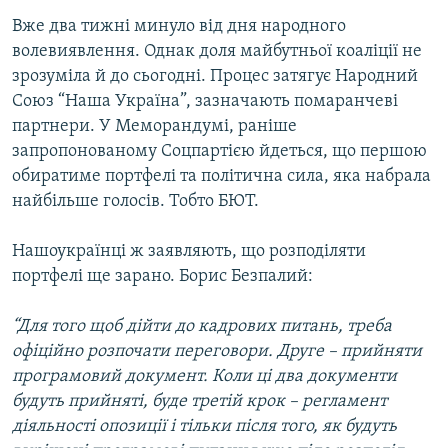
КИТАЙ.ВИКЛИКИ
Вже два тижні минуло від дня народного
волевиявлення. Однак доля майбутньої коаліції не
МУЛЬТИМЕДІА
зрозуміла й до сьогодні. Процес затягує Народний
ФОТО
Союз “Наша Україна”, зазначають помаранчеві
партнери. У Меморандумі, раніше
СПЕЦПРОЄКТИ
запропонованому Соцпартією йдеться, що першою
ПОДКАСТИ
обиратиме портфелі та політична сила, яка набрала
найбільше голосів. Тобто БЮТ.
КРИМ РЕАЛІЇ
РУС
Нашоукраїнці ж заявляють, що розподіляти
портфелі ще зарано. Борис Безпалий:
УКР
КТАТ
“Для того щоб дійти до кадрових питань, треба
офіційно розпочати переговори. Друге – прийняти
ДОЛУЧАЙСЯ!
програмовий документ. Коли ці два документи
будуть прийняті, буде третій крок – регламент
діяльності опозиції і тільки після того, як будуть