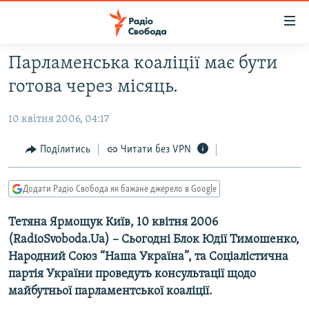
Доступність
посилання
Перейти
Парламенська коаліції має бути
до
РАДІО СВОБОДА – 70 РОКІВ
готова через місяць.
основного
ВСЕ ЗА ДОБУ
матеріалу
10 квітня 2006, 04:17
СТАТТІ
Перейти
до
ВІЙНА
ПОЛІТИКА
Поділитись
Читати без VPN
основної
РОСІЙСЬКА «ФІЛЬТРАЦІЯ»
ЕКОНОМІКА
навігації
Додати Радіо Свобода як бажане джерело в Google
Перейти
ДОНБАС.РЕАЛІЇ
СУСПІЛЬСТВО
до
Тетяна Ярмощук Київ, 10 квітня 2006
КРИМ.РЕАЛІЇ
КУЛЬТУРА
пошуку
(RadioSvoboda.Ua) – Cьогодні Блок Юдії Тимошенко,
ТИ ЯК?
СПОРТ
Народний Союз “Наша Україна”, та Соціалістична
СХЕМИ
УКРАЇНА
партія України проведуть консультації щодо
майбутньої парламентської коаліції.
ПРИАЗОВ’Я
СВІТ