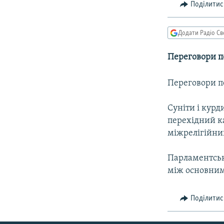
КИТАЙ.ВИКЛИКИ
Поділитис
МУЛЬТИМЕДІА
Додати Радіо Св
ФОТО
СПЕЦПРОЄКТИ
Переговори п
ПОДКАСТИ
Переговори п
Суніти і кур
перехідний к
міжрелігійний
Парламентські
між основним
Поділитис
КРИМ РЕАЛІЇ
РУС