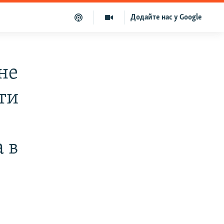
Додайте нас у Google
не
ти
 в