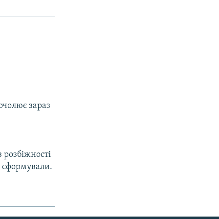
очолює зараз
з розбіжності
е сформували.