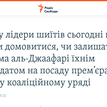
у лідери шиїтів сьогодні 
и домовитися, чи залиша
іма аль-Джаафарі їхнім
датом на посаду прем’єра
у коаліційному уряді
5:21