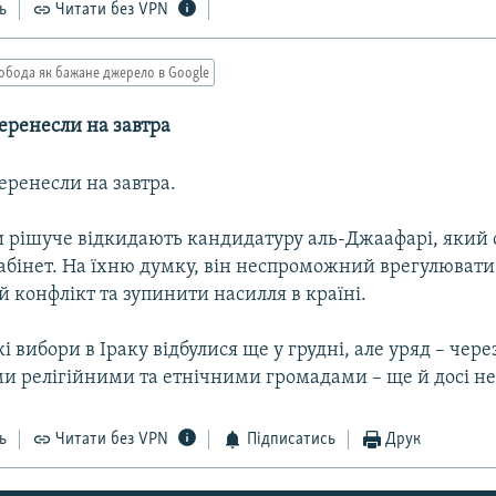
ь
Читати без VPN
обода як бажане джерело в Google
еренесли на завтра
еренесли на завтра.
ди рішуче відкидають кандидатуру аль-Джаафарі, який 
абінет. На їхню думку, він неспроможний врегулювати
 конфлікт та зупинити насилля в країні.
 вибори в Іраку відбулися ще у грудні, але уряд – чере
и релігійними та етнічними громадами – ще й досі н
ь
Читати без VPN
Підписатись
Друк