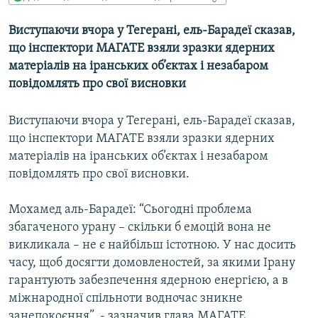
МУЛЬТИМЕДІА
Виступаючи вчора у Тегерані, ель-Барадеї сказав,
ФОТО
що інспектори МАГАТЕ взяли зразки ядерних
СПЕЦПРОЄКТИ
матеріалів на іранських об’єктах і незабаром
повідомлять про свої висновки
ПОДКАСТИ
Виступаючи вчора у Тегерані, ель-Барадеї сказав,
КРИМ РЕАЛІЇ
що інспектори МАГАТЕ взяли зразки ядерних
РУС
матеріалів на іранських об’єктах і незабаром
УКР
повідомлять про свої висновки.
КТАТ
Мохамед аль-Барадеї: “Сьогодні проблема
збагаченого урану – скільки б емоцій вона не
ДОЛУЧАЙСЯ!
викликала – не є найбільш істотною. У нас досить
часу, щоб досягти домовленостей, за якими Ірану
гарантують забезпечення ядерною енергією, а в
міжнародної спільноти водночас зникне
занепокоєння”, - зазначив глава МАГАТЕ.