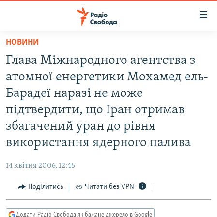
Доступність
посилання
Перейти
НОВИНИ
до
РАДІО СВОБОДА – 70 РОКІВ
Глава Міжнародного агентства з
основного
ВСЕ ЗА ДОБУ
матеріалу
атомної енергетики Мохамед ель-
СТАТТІ
Перейти
Барадеї наразі не може
до
ВІЙНА
ПОЛІТИКА
підтвердити, що Іран отримав
основної
РОСІЙСЬКА «ФІЛЬТРАЦІЯ»
ЕКОНОМІКА
навігації
збагачений уран до рівня
Перейти
ДОНБАС.РЕАЛІЇ
СУСПІЛЬСТВО
використання ядерного палива
до
КРИМ.РЕАЛІЇ
КУЛЬТУРА
пошуку
14 квітня 2006, 12:45
ТИ ЯК?
СПОРТ
Поділитись
Читати без VPN
СХЕМИ
УКРАЇНА
КИТАЙ.ВИКЛИКИ
СВІТ
Додати Радіо Свобода як бажане джерело в Google