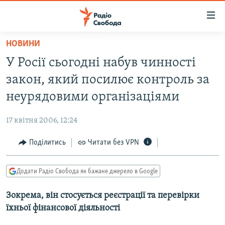
Доступність
посилання
Перейти
НОВИНИ
до
РАДІО СВОБОДА – 70 РОКІВ
У Росії сьогодні набув чинності
основного
ВСЕ ЗА ДОБУ
матеріалу
закон, який посилює контроль за
СТАТТІ
Перейти
неурядовими організаціями
до
ВІЙНА
ПОЛІТИКА
основної
17 квітня 2006, 12:24
РОСІЙСЬКА «ФІЛЬТРАЦІЯ»
ЕКОНОМІКА
навігації
Перейти
Поділитись
Читати без VPN
ДОНБАС.РЕАЛІЇ
СУСПІЛЬСТВО
до
КРИМ.РЕАЛІЇ
КУЛЬТУРА
пошуку
Додати Радіо Свобода як бажане джерело в Google
ТИ ЯК?
СПОРТ
Зокрема, він стосується реєстрації та перевірки
СХЕМИ
УКРАЇНА
їхньої фінансової діяльності
КИТАЙ.ВИКЛИКИ
СВІТ