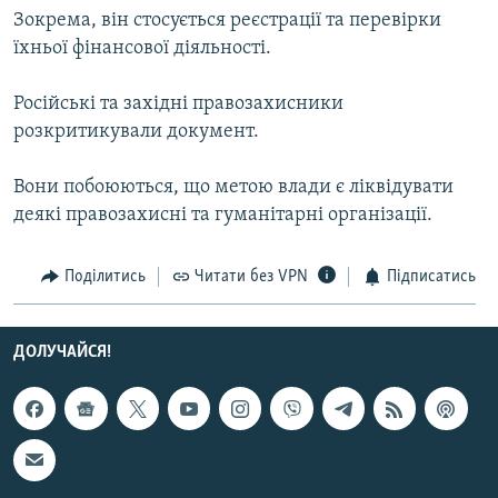
Зокрема, він стосується реєстрації та перевірки
МУЛЬТИМЕДІА
їхньої фінансової діяльності.
ФОТО
СПЕЦПРОЄКТИ
Російські та західні правозахисники
розкритикували документ.
ПОДКАСТИ
Вони побоюються, що метою влади є ліквідувати
КРИМ РЕАЛІЇ
деякі правозахисні та гуманітарні організації.
РУС
УКР
Поділитись
Читати без VPN
Підписатись
КТАТ
ДОЛУЧАЙСЯ!
ДОЛУЧАЙСЯ!