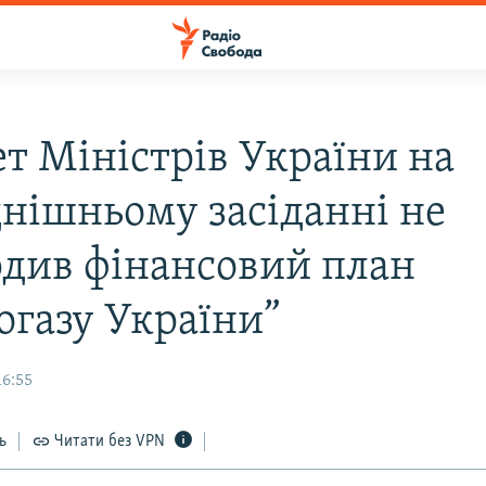
ет Міністрів України на
днішньому засіданні не
рдив фінансовий план
огазу України”
16:55
ь
Читати без VPN