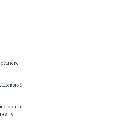
орічного
утковою і
овільного
їни” у