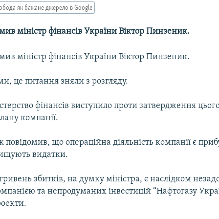
обода як бажане джерело в Google
мив міністр фінансів України Віктор Пинзеник.
мив міністр фінансів України Віктор Пинзеник.
ми, це питання зняли з розгляду.
стерство фінансів виступило проти затвердження цьог
лану компанії.
 повідомив, що операційна діяльність компанії є приб
ищують видатки.
 гривень збитків, на думку міністра, є наслідком незад
омпанією та непродуманих інвестицій “Нафтогазу Укра
роекти.