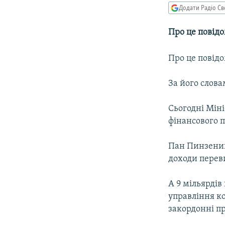
МУЛЬТИМЕДІА
Додати Радіо Св
ФОТО
Про це повідо
СПЕЦПРОЄКТИ
ПОДКАСТИ
Про це повідо
За його слова
Сьогодні Міні
фінансового п
Пан Пинзеник
доходи перев
А 9 мільярдів
управління к
закордонні п