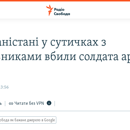
ністані у сутичках з
вниками вбили солдата а
13:56
ь
Читати без VPN
обода як бажане джерело в Google