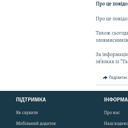
МУЛЬТИМЕДІА
Про це повід
ФОТО
Про це повід
СПЕЦПРОЄКТИ
ПОДКАСТИ
Також сьогодн
зловмисників
За інформаціє
зв’язках із “Т
Поділитис
КРИМ РЕАЛІЇ
РУС
ПІДТРИМКА
ІНФОРМА
УКР
КТАТ
Як слухати
Про нас
Мобільний додаток
Наш кодек
ДОЛУЧАЙСЯ!