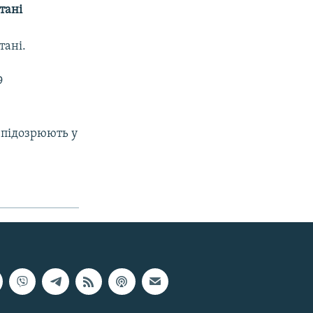
тані
тані.
9
 підозрюють у