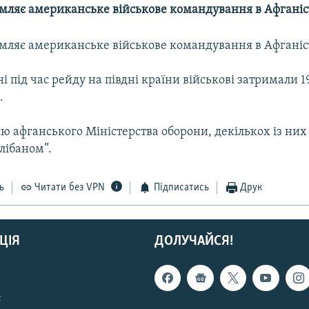
омляє американське військове командування в Афганіс
омляє американське військове командування в Афганіс
і під час рейду на півдні країни військові затримали 1
.
ю афганського Міністерства оборони, декількох із них
алібаном”.
ь
Читати без VPN
Підписатись
Друк
ЦІЯ
ДОЛУЧАЙСЯ!
с