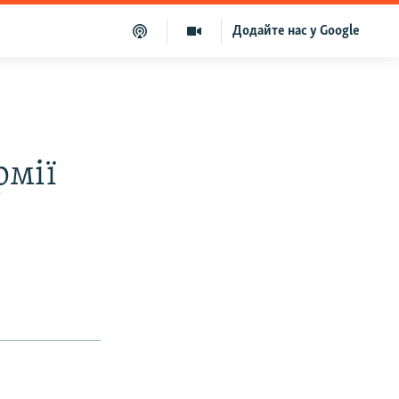
Додайте нас у Google
рмії