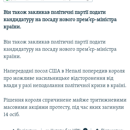
МУЛЬТИМЕДІА
Він також закликав політичні партії подати
ФОТО
кандидатуру на посаду нового прем’єр-міністра
СПЕЦПРОЄКТИ
країни.
ПОДКАСТИ
Він також закликав політичні партії подати
кандидатуру на посаду нового прем’єр-міністра
КРИМ РЕАЛІЇ
країни.
РУС
УКР
Напередодні посол США в Непалі попередив короля
про можливе насильницьке відсторонення від
КТАТ
влади у разі неподолання політичної кризи в країні.
ДОЛУЧАЙСЯ!
Рішення короля спричинене майже тритижневими
масовими акціями протесту, під час яких загинули
14 осіб.