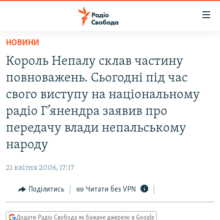
Доступність
посилання
Перейти
НОВИНИ
до
РАДІО СВОБОДА – 70 РОКІВ
Король Непалу склав частину
основного
ВСЕ ЗА ДОБУ
матеріалу
повноважень. Сьогодні під час
СТАТТІ
Перейти
свого виступу на національному
до
ВІЙНА
ПОЛІТИКА
радіо Г’янендра заявив про
основної
РОСІЙСЬКА «ФІЛЬТРАЦІЯ»
ЕКОНОМІКА
навігації
передачу влади непальському
Перейти
ДОНБАС.РЕАЛІЇ
СУСПІЛЬСТВО
народу
до
КРИМ.РЕАЛІЇ
КУЛЬТУРА
пошуку
21 квітня 2006, 17:17
ТИ ЯК?
СПОРТ
Поділитись
Читати без VPN
СХЕМИ
УКРАЇНА
КИТАЙ.ВИКЛИКИ
СВІТ
Додати Радіо Свобода як бажане джерело в Google