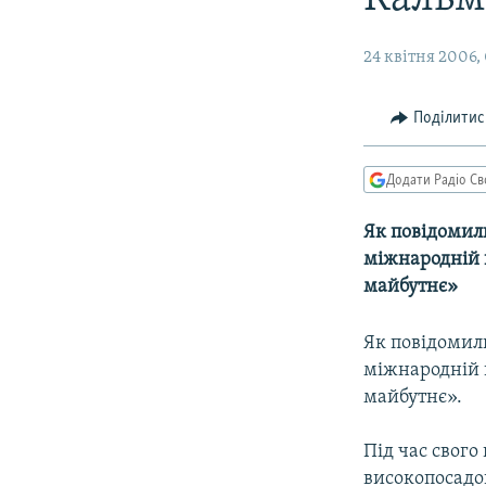
МУЛЬТИМЕДІА
ФОТО
24 квітня 2006,
СПЕЦПРОЄКТИ
ПОДКАСТИ
Поділитис
Додати Радіо Св
Як повідомили
міжнародній 
майбутнє»
Як повідомили
міжнародній 
майбутнє».
Під час свого
високопосадо