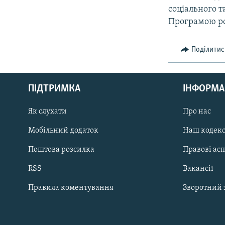
соціального т
Програмою р
Поділитис
КРИМ РЕАЛІЇ
РУС
ПІДТРИМКА
ІНФОРМА
УКР
КТАТ
Як слухати
Про нас
Мобільний додаток
Наш кодек
ДОЛУЧАЙСЯ!
Поштова розсилка
Правові ас
RSS
Вакансії
Правила коментування
Зворотний 
Усі сайти RFE/RL