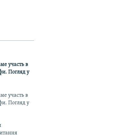
ме участь в
фи. Погляд у
ме участь в
фи. Погляд у
и
питання