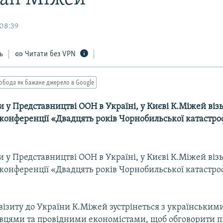
 08:39
ь
Читати без VPN
обода як бажане джерело в Google
 у Представництві ООН в Україні, у Києві К.Міжей візь
конференції «Двадцять років Чорнобильської катастро
 у Представництві ООН в Україні, у Києві К.Міжей візь
конференції «Двадцять років Чорнобильської катастро
 візиту до України К.Міжей зустрінеться з українським
вцями та провідними економістами, щоб обговорити 