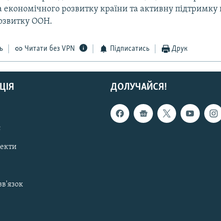
а економічного розвитку країни та активну підтримку 
озвитку ООН.
ь
Читати без VPN
Підписатись
Друк
ЦІЯ
ДОЛУЧАЙСЯ!
с
пекти
зв'язок