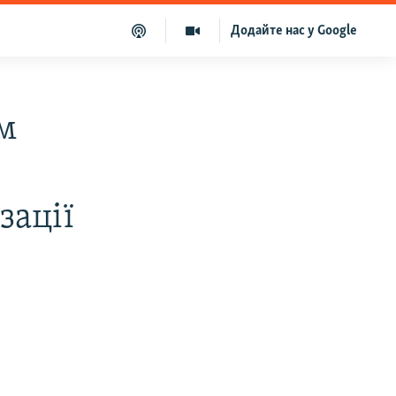
Додайте нас у Google
м
зації