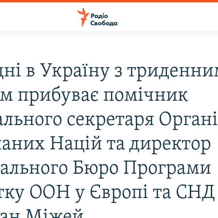
дні в Україну з триденни
ом прибуває помічник
ального секретаря Органі
наних Націй та директор
нального Бюро Програми
тку ООН у Європі та СНД
ан Міжей