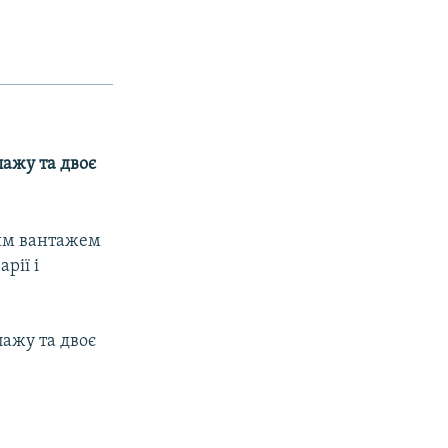
пажу та двоє
ним вантажем
рії і
пажу та двоє