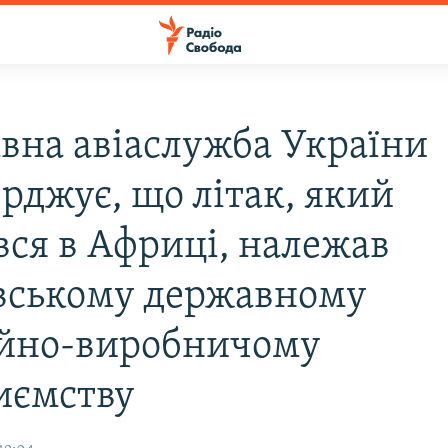
вна авіаслужба України
рджує, що літак, який
вся в Африці, належав
вському державному
ійно-виробничому
иємству