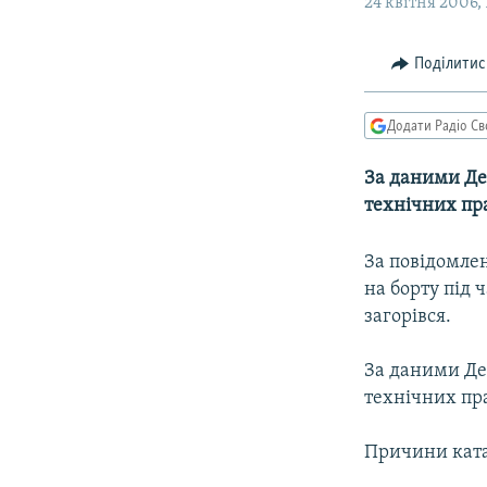
МУЛЬТИМЕДІА
24 квітня 2006, 
ФОТО
Поділитис
СПЕЦПРОЄКТИ
ПОДКАСТИ
Додати Радіо Св
За даними Дер
технічних пра
За повідомле
на борту під 
загорівся.
За даними Дер
технічних пра
Причини ката