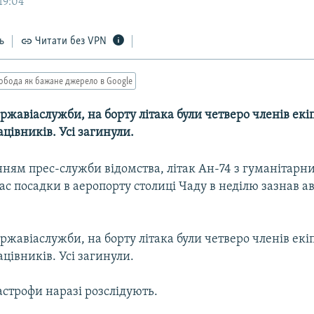
19:04
ь
Читати без VPN
обода як бажане джерело в Google
жавіаслужби, на борту літака були четверо членів екі
цівників. Усі загинули.
нням прес-служби відомства, літак Ан-74 з гуманітар
час посадки в аеропорту столиці Чаду в неділю зазнав ава
жавіаслужби, на борту літака були четверо членів екі
цівників. Усі загинули.
строфи наразі розслідують.