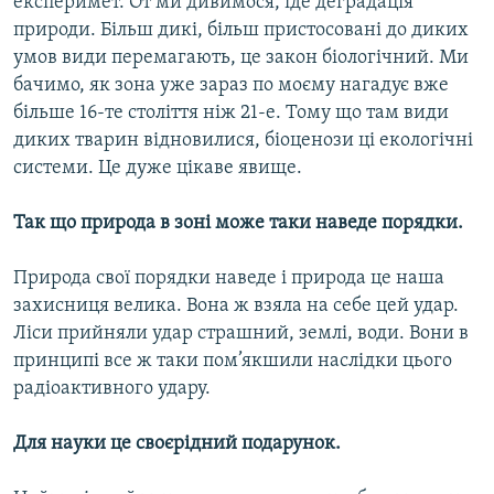
експеримет. От ми дивимося, іде деградація
природи. Більш дикі, більш пристосовані до диких
умов види перемагають, це закон біологічний. Ми
бачимо, як зона уже зараз по моєму нагадує вже
більше 16-те століття ніж 21-е. Тому що там види
диких тварин відновилися, біоценози ці екологічні
системи. Це дуже цікаве явище.
Так що природа в зоні може таки наведе порядки.
Природа свої порядки наведе і природа це наша
захисниця велика. Вона ж взяла на себе цей удар.
Ліси прийняли удар страшний, землі, води. Вони в
принципі все ж таки пом’якшили наслідки цього
радіоактивного удару.
Для науки це своєрідний подарунок.