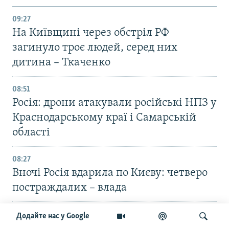
09:27
На Київщині через обстріл РФ
загинуло троє людей, серед них
дитина – Ткаченко
08:51
Росія: дрони атакували російські НПЗ у
Краснодарському краї і Самарській
області
08:27
Вночі Росія вдарила по Києву: четверо
постраждалих – влада
22:49
Додайте нас у Google
Війська РФ атакували лікарню в центрі