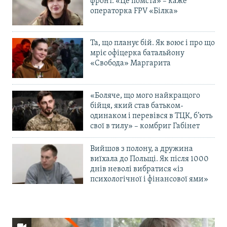
фронт. «Це помста» – каже
операторка FPV «Білка»
Та, що планує бій. Як воює і про що
мріє офіцерка батальйону
«Свобода» Маргарита
«Боляче, що мого найкращого
бійця, який став батьком-
одинаком і перевівся в ТЦК, б’ють
свої в тилу» – комбриг Габінет
Вийшов з полону, а дружина
виїхала до Польщі. Як після 1000
днів неволі вибратися «із
психологічної і фінансової ями»