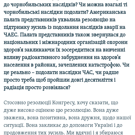
до чорнобильських наслідків? Чи можна взагалі ті
чорнобильські наслідки подолати? Американська
палата представників ухвалила резолюцію на
підтримку зусиль із подолання наслідків аварії на
ЧАЕС. Палата представників також звернулася до
національних і міжнародних організацій охорони
здоров’я закликаючи їх зосередитися на вивченні
впливу радіоактивного забруднення на здоров’я
населення в районах, зачеплених катастрофою. Чи
це реально – подолати наслідки ЧАС, чи радше
просто треба щоб пройшли довгі десятиліття і
радіація просто розвіялася?
Стосовно резолюції Конгресу, хочу сказати, що
дуже високо оцінюю цю резолюцію. Вона дуже
зважена, вона позитивна, вона дружня, щодо нашої
ситуації. Вона закликає до допомоги Україні і до
продовження тих зусиль. Ми вдячні і я збираюся