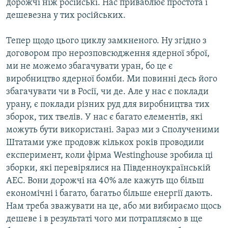
дорожчі ніж російські. Нас приваблює простота і
дешевезна у тих російських.
Тепер щодо цього циклу замкненого. Ну згідно з
договором про нерозповсюдження ядерної зброї,
ми не можемо збагачувати уран, бо це є
виробництво ядерної бомби. Ми повинні десь його
збагачувати чи в Росії, чи де. Але у нас є поклади
урану, є поклади різних руд для виробництва тих
зборок, тих твелів. У нас є багато елементів, які
можуть бути використані. Зараз ми з Сполученими
Штатами уже продовж кількох років проводили
експеримент, коли фірма Westinghouse зробила ці
зборки, які перевірялися на Південноукраїнській
АЕС. Вони дорожчі на 40% але кажуть що більш
економічні і багато, багатьо більше енергії дають.
Нам треба зважувати на це, або ми вибираємо щось
дешеве і в результаті чого ми потрапляємо в ще