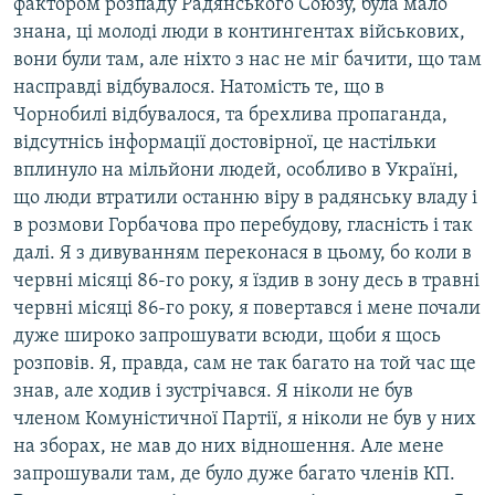
фактором розпаду Радянського Союзу, була мало
Усі сайти RFE/RL
знана, ці молоді люди в контингентах військових,
вони були там, але ніхто з нас не міг бачити, що там
насправді відбувалося. Натомість те, що в
Чорнобилі відбувалося, та брехлива пропаганда,
відсутнісь інформації достовірної, це настільки
вплинуло на мільйони людей, особливо в Україні,
що люди втратили останню віру в радянську владу і
в розмови Горбачова про перебудову, гласність і так
далі. Я з дивуванням переконася в цьому, бо коли в
червні місяці 86-го року, я їздив в зону десь в травні
червні місяці 86-го року, я повертався і мене почали
дуже широко запрошувати всюди, щоби я щось
розповів. Я, правда, сам не так багато на той час ще
знав, але ходив і зустрічався. Я ніколи не був
членом Комуністичної Партії, я ніколи не був у них
на зборах, не мав до них відношення. Але мене
запрошували там, де було дуже багато членів КП.