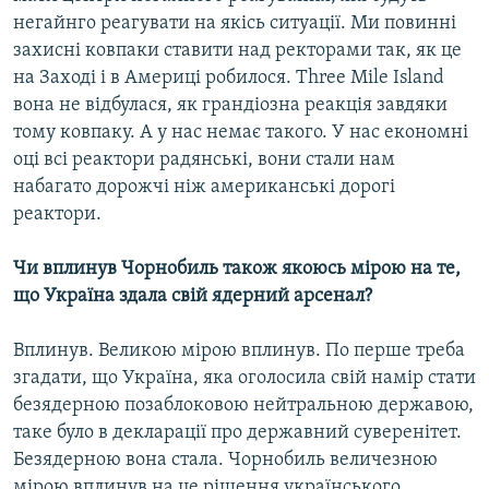
негайнго реагувати на якісь ситуації. Ми повинні
захисні ковпаки ставити над ректорами так, як це
на Заході і в Америці робилося. Three Mile Island
вона не відбулася, як грандіозна реакція завдяки
тому ковпаку. А у нас немає такого. У нас економні
оці всі реактори радянські, вони стали нам
набагато дорожчі ніж американські дорогі
реактори.
Чи вплинув Чорнобиль також якоюсь мірою на те,
що Україна здала свій ядерний арсенал?
Вплинув. Великою мірою вплинув. По перше треба
згадати, що Україна, яка оголосила свій намір стати
безядерною позаблоковою нейтральною державою,
таке було в декларації про державний суверенітет.
Безядерною вона стала. Чорнобиль величезною
мірою вплинув на це рішення українського