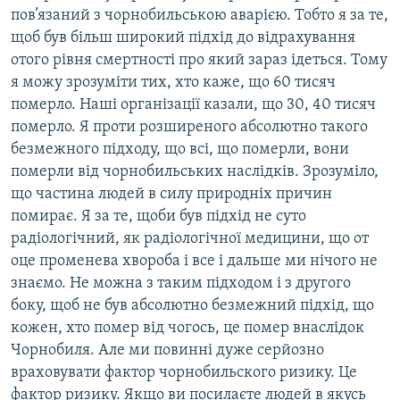
пов’язаний з чорнобильською аварією. Тобто я за те,
щоб був більш широкий підхід до відрахування
отого рівня смертності про який зараз ідеться. Тому
я можу зрозуміти тих, хто каже, що 60 тисяч
померло. Наші організації казали, що 30, 40 тисяч
померло. Я проти розширеного абсолютно такого
безмежного підходу, що всі, що померли, вони
померли від чорнобильських наслідків. Зрозуміло,
що частина людей в силу природніх причин
помирає. Я за те, щоби був підхід не суто
радіологічний, як радіологічної медицини, що от
оце променева хвороба і все і дальше ми нічого не
знаємо. Не можна з таким підходом і з другого
боку, щоб не був абсолютно безмежний підхід, що
кожен, хто помер від чогось, це помер внаслідок
Чорнобиля. Але ми повинні дуже серйозно
враховувати фактор чорнобильского ризику. Це
фактор ризику. Якщо ви посилаєте людей в якусь