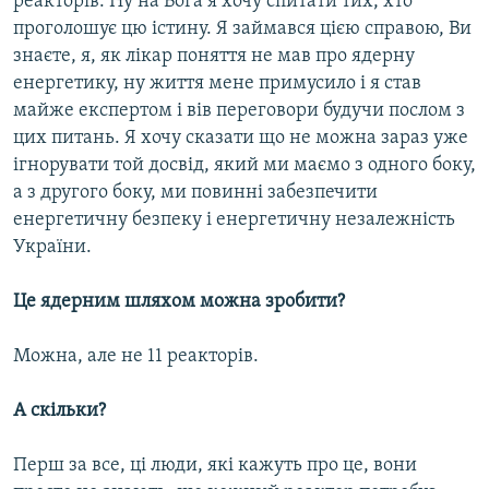
реакторів. Ну на Бога я хочу спитати тих, хто
проголошує цю істину. Я займався цією справою, Ви
знаєте, я, як лікар поняття не мав про ядерну
енергетику, ну життя мене примусило і я став
майже експертом і вів переговори будучи послом з
цих питань. Я хочу сказати що не можна зараз уже
ігнорувати той досвід, який ми маємо з одного боку,
а з другого боку, ми повинні забезпечити
енергетичну безпеку і енергетичну незалежність
України.
Це ядерним шляхом можна зробити?
Можна, але не 11 реакторів.
А скільки?
Перш за все, ці люди, які кажуть про це, вони