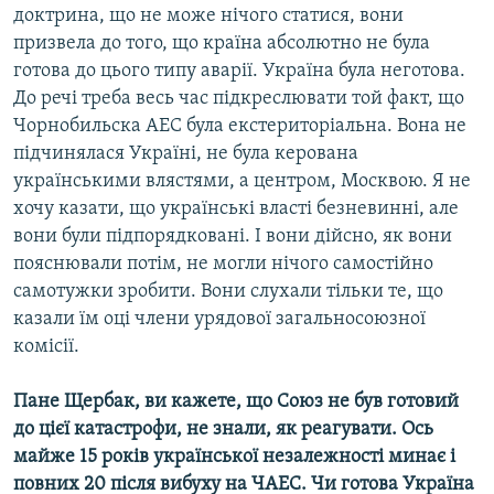
доктрина, що не може нічого статися, вони
призвела до того, що країна абсолютно не була
готова до цього типу аварії. Україна була неготова.
До речі треба весь час підкреслювати той факт, що
Чорнобильска АЕС була екстериторіальна. Вона не
підчинялася Україні, не була керована
українськими влястями, а центром, Москвою. Я не
хочу казати, що українські власті безневинні, але
вони були підпорядковані. І вони дійсно, як вони
пояснювали потім, не могли нічого самостійно
самотужки зробити. Вони слухали тільки те, що
казали їм оці члени урядової загальносоюзної
комісії.
Пане Щербак, ви кажете, що Союз не був готовий
до цієї катастрофи, не знали, як реагувати. Ось
майже 15 років української незалежності минає і
повних 20 після вибуху на ЧАЕС. Чи готова Україна