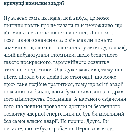
кричущі помилки влади?
Ну власне сама ця подія, цей вибух, це може
цинічно навіть про це казати та й неможливо, що
він мав якесь позитивне значення, він не мав
позитивного значення але він мав лишень те
значення, що повністю повалив ту легенду, той міф,
який вибудовували атомники, щодо безпечного
такого прекрасного, гармонійного розвитку
атомної енергетики. Оце дуже важливо, тому, що
ніхто, ніколи б не довів і по стьогодні, що може
щось таке подібне трапитися, тому що всі ці аварії
невеликі чи більші, вони були приховані в надрах
того міністерства Средмаша. А наочного свідчення
того, що повний провал тої доктрини безпечного
розвитку ядерної енергетики не був би можливий
без самої власне аварії. Це перше. Друге, Ви
питаєте, що не було зроблено. Перш за все оця