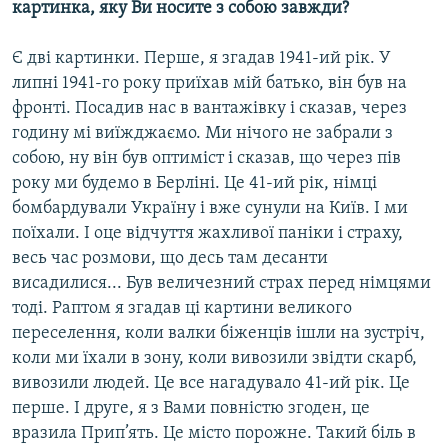
картинка, яку Ви носите з собою завжди?
Є дві картинки. Перше, я згадав 1941-ий рік. У
липні 1941-го року приїхав мій батько, він був на
фронті. Посадив нас в вантажівку і сказав, через
годину мі виїжджаємо. Ми нічого не забрали з
собою, ну він був оптиміст і сказав, що через пів
року ми будемо в Берліні. Це 41-ий рік, німці
бомбардували Україну і вже сунули на Київ. І ми
поїхали. І оце відчуття жахливої паніки і страху,
весь час розмови, що десь там десанти
висадилися... Був величезний страх перед німцями
тоді. Раптом я згадав ці картини великого
переселення, коли валки біженців ішли на зустріч,
коли ми їхали в зону, коли вивозили звідти скарб,
вивозили людей. Це все нагадувало 41-ий рік. Це
перше. І друге, я з Вами повністю згоден, це
вразила Прип’ять. Це місто порожне. Такий біль в