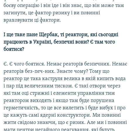
боєву операцію і він іде і він знає, що він може там
загинути, це фактор ризику і ви повинні
враховувати ці фактори.
І ще таке пане Щербак, ті реактори, які сьогодні
працюють в Україні, безпечні вони? Є там чого
боятися?
Є. Є чого боятися. Немає реаторів безпечних. Немає
реаторів без-печ-них. Знаєте чому? Тому що
реактор це така каструля велика в якій кипить вода
і пар під величезним тиском. Є такі отвори через
які там оці стрижні і елементи управління тим
реактором виходять і якщо там буде порушена
герметичність, то це все вилетить і буде вибух і про
це кажуть самі ядерні конструктори. Ми повинні
жити свідомо знаючи, що є ризик. Але ми і повинні
мати центри негайного реагування, які будуть