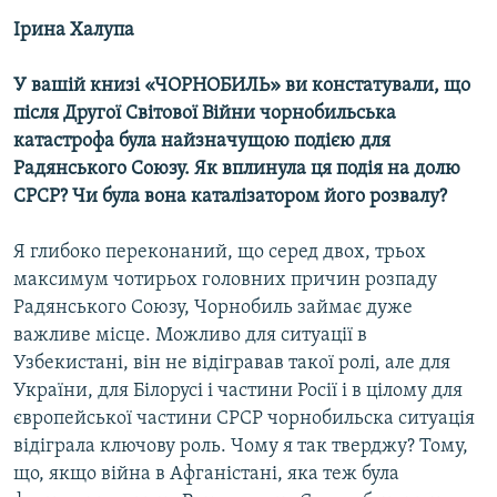
МУЛЬТИМЕДІА
Ірина Халупа
ФОТО
У вашій книзі «ЧОРНОБИЛЬ» ви констатували, що
СПЕЦПРОЄКТИ
після Другої Світової Війни чорнобильська
ПОДКАСТИ
катастрофа була найзначущою подією для
Радянського Союзу. Як вплинула ця подія на долю
СРСР? Чи була вона каталізатором його розвалу?
КРИМ РЕАЛІЇ
РУС
Я глибоко переконаний, що серед двох, трьох
УКР
максимум чотирьох головних причин розпаду
Радянського Союзу, Чорнобиль займає дуже
КТАТ
важливе місце. Можливо для ситуації в
Узбекистані, він не відігравав такої ролі, але для
ДОЛУЧАЙСЯ!
України, для Білорусі і частини Росії і в цілому для
європейської частини СРСР чорнобильска ситуація
відіграла ключову роль. Чому я так тверджу? Тому,
що, якщо війна в Афганістані, яка теж була