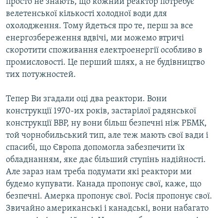
просто не знають, що кожний реактор потребує
велетенської кількості холодної води для
охолодження. Тому йдеться про те, перш за все
енергозбереження вдвічі, ми можемо втричі
скоротити споживання електроенергії особливо в
промисловості. Це перший шлях, а не будівництво
тих потужностей.
Тепер Ви згадали оці два реактори. Вони
конструкції 1970-их років, застарілої радянської
конструкції ВВР, ну вони більш безпечні ніж РБМК,
той чорнобильський тип, але теж мають свої вади і
спасибі, що Європа допомогла забезпечити їх
обладнанням, яке дає більший ступінь надійності.
Але зараз нам треба подумати які реактори ми
будемо купувати. Канада пропонує свої, каже, що
безпечні. Амерка пропонує свої. Росія пропонує свої.
Звичайно американські і канадські, вони набагато