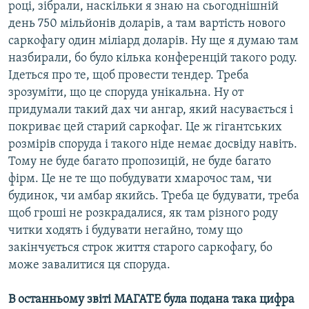
році, зібрали, наскільки я знаю на сьогоднішній
день 750 мільйонів доларів, а там вартість нового
саркофагу один міліард доларів. Ну ще я думаю там
назбирали, бо було кілька конференцій такого роду.
Ідеться про те, щоб провести тендер. Треба
зрозуміти, що це споруда унікальна. Ну от
придумали такий дах чи ангар, який насувається і
покриває цей старий саркофаг. Це ж гігантських
розмірів споруда і такого ніде немає досвіду навіть.
Тому не буде багато пропозицій, не буде багато
фірм. Це не те що побудувати хмарочос там, чи
будинок, чи амбар якийсь. Треба це будувати, треба
щоб гроші не розкрадалися, як там різного роду
читки ходять і будувати негайно, тому що
закінчується строк життя старого саркофагу, бо
може завалитися ця споруда.
В останньому звіті МАГАТЕ була подана така цифра