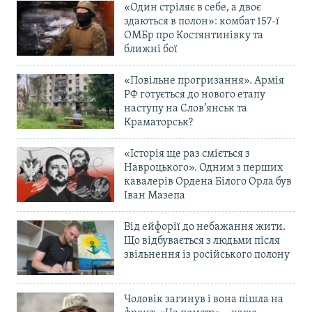
«Один стріляє в себе, а двоє
здаються в полон»: комбат 157-ї
ОМБр про Костянтинівку та
ближні бої
«Повільне прогризання». Армія
РФ готується до нового етапу
наступу на Слов’янськ та
Краматорськ?
«Історія ще раз сміється з
Навроцького». Одним з перших
кавалерів Ордена Білого Орла був
Іван Мазепа
Від ейфорії до небажання жити.
Що відбувається з людьми після
звільнення із російського полону
Чоловік загинув і вона пішла на