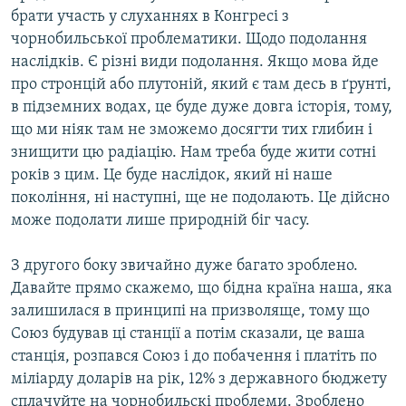
брати участь у слуханнях в Конгресі з
чорнобильської проблематики. Щодо подолання
наслідків. Є різні види подолання. Якщо мова йде
про стронцій або плутоній, який є там десь в ґрунті,
в підземних водах, це буде дуже довга історія, тому,
що ми ніяк там не зможемо досягти тих глибин і
знищити цю радіацію. Нам треба буде жити сотні
років з цим. Це буде наслідок, який ні наше
покоління, ні наступні, ще не подолають. Це дійсно
може подолати лише природній біг часу.
З другого боку звичайно дуже багато зроблено.
Давайте прямо скажемо, що бідна країна наша, яка
залишилася в принципі на призволяще, тому що
Союз будував ці станції а потім сказали, це ваша
станція, розпався Союз і до побачення і платіть по
міліарду доларів на рік, 12% з державного бюджету
сплачуйте на чорнобильскі проблеми. Зроблено