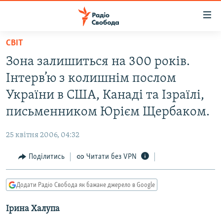
Доступність
посилання
Перейти
СВІТ
до
РАДІО СВОБОДА – 70 РОКІВ
Зона залишиться на 300 років.
основного
ВСЕ ЗА ДОБУ
матеріалу
Інтерв’ю з колишнім послом
СТАТТІ
Перейти
України в США, Канаді та Ізраїлі,
до
ВІЙНА
ПОЛІТИКА
письменником Юрієм Щербаком.
основної
РОСІЙСЬКА «ФІЛЬТРАЦІЯ»
ЕКОНОМІКА
навігації
25 квітня 2006, 04:32
Перейти
ДОНБАС.РЕАЛІЇ
СУСПІЛЬСТВО
до
Поділитись
Читати без VPN
КРИМ.РЕАЛІЇ
КУЛЬТУРА
пошуку
ТИ ЯК?
СПОРТ
Додати Радіо Свобода як бажане джерело в Google
СХЕМИ
УКРАЇНА
Ірина Халупа
КИТАЙ.ВИКЛИКИ
СВІТ