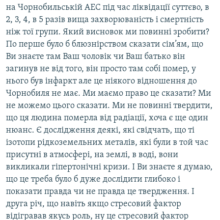
на Чорнобильській АЕС під час ліквідації суттєво, в
2, 3, 4, в 5 разів вища захворюваність і смертність
ніж тої групи. Який висновок ми повинні зробити?
По перше було б блюзнірством сказати сім’ям, що
Ви знаєте там Ваш чоловік чи Ваш батько він
загинув не від того, він просто там собі помер, у
нього був інфаркт але це ніякого відношення до
Чорнобиля не має. Ми маємо право це сказати? Ми
не можемо цього сказати. Ми не повинні твердити,
що ця людина померла від радіації, хоча є ще один
нюанс. Є дослідження деякі, які свідчать, що ті
ізотопи рідкоземельних металів, які були в той час
присутні в атмосфері, на землі, в воді, вони
викликали гіпертонічні кризи. І Ви знаєте я думаю,
що це треба було б дуже дослідити глибоко і
показати правда чи не правда це твердження. І
друга річ, що навіть якщо стресовий фактор
відігравав якусь роль, ну це стресовий фактор