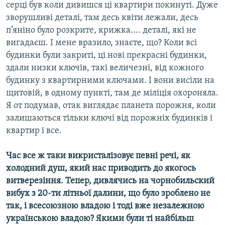
серці був коли дивишся ці квартири покинуті. Дуже
зворушливі деталі, там десь квіти лежали, десь
п’яніно було розкрите, крижка.... деталі, які не
вигадаєш. І мене вразило, знаєте, що? Коли всі
будинки були закриті, ці нові прекрасні будинки,
здали низки ключів, такі величезні, від кожного
будинку з квартирними ключами. І вони висіли на
щитовій, в одному пункті, там де міліція охороняла.
Я от подумав, отак виглядає планета порожня, коли
залишаються тільки ключі від порожніх будинків і
квартир і все.
Час все ж таки викристалізовує певні речі, як
холодний душ, який нас приводить до якогось
витверезіння. Тепер, дивлячись на чорнобильский
вибух з 20-ти літньої далини, що було зроблено не
так, і всесоюзною владою і тоді вже незалежною
українською владою? Якими були ті найбільш