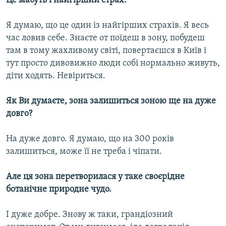
Це мабуть і найгірший страх.
Я думаю, що це один із найгірших страхів. Я весь
час ловив себе. Знаєте от поїдеш в зону, побудеш
там в тому жахливому світі, повертаєшся в Київ і
тут просто дивовижно люди собі нормально живуть,
діти ходять. Невіриться.
Як Ви думаєте, зона залишиться зоною ще на дуже
довго?
На дуже довго. Я думаю, що на 300 років
залишиться, може її не треба і чіпати.
Але ця зона перетворилася у таке своєрідне
ботанічне природне чудо.
І дуже добре. Знову ж таки, грандіозний