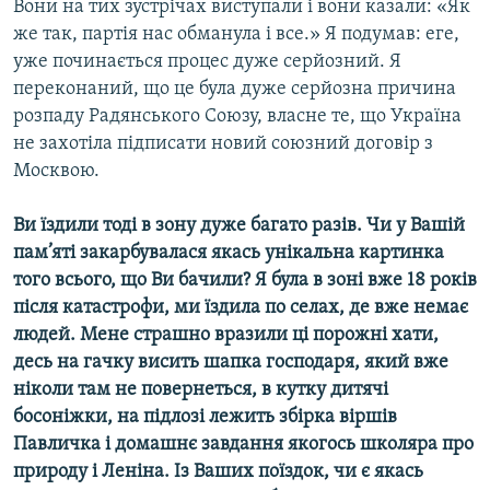
Вони на тих зустрічах виступали і вони казали: «Як
же так, партія нас обманула і все.» Я подумав: еге,
уже починається процес дуже серйозний. Я
переконаний, що це була дуже серйозна причина
розпаду Радянського Союзу, власне те, що Україна
не захотіла підписати новий союзний договір з
Москвою.
Ви їздили тоді в зону дуже багато разів. Чи у Вашій
пам’яті закарбувалася якась унікальна картинка
того всього, що Ви бачили? Я була в зоні вже 18 років
після катастрофи, ми їздила по селах, де вже немає
людей. Мене страшно вразили ці порожні хати,
десь на гачку висить шапка господаря, який вже
ніколи там не повернеться, в кутку дитячі
босоніжки, на підлозі лежить збірка віршів
Павличка і домашнє завдання якогось школяра про
природу і Леніна. Із Ваших поїздок, чи є якась