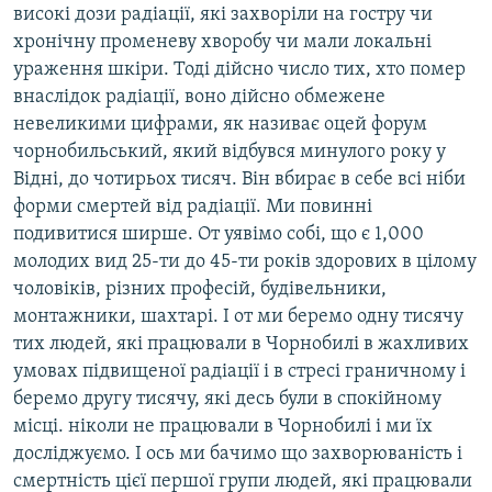
високі дози радіації, які захворіли на гостру чи
хронічну променеву хворобу чи мали локальні
ураження шкіри. Тоді дійсно число тих, хто помер
внаслідок радіації, воно дійсно обмежене
невеликими цифрами, як називає оцей форум
чорнобильський, який відбувся минулого року у
Відні, до чотирьох тисяч. Він вбирає в себе всі ніби
форми смертей від радіації. Ми повинні
подивитися ширше. От уявімо собі, що є 1,000
молодих вид 25-ти до 45-ти років здорових в цілому
чоловіків, різних професій, будівельники,
монтажники, шахтарі. І от ми беремо одну тисячу
тих людей, які працювали в Чорнобилі в жахливих
умовах підвищеної радіації і в стресі граничному і
беремо другу тисячу, які десь були в спокійному
місці. ніколи не працювали в Чорнобилі і ми їх
досліджуємо. І ось ми бачимо що захворюваність і
смертність цієї першої групи людей, які працювали