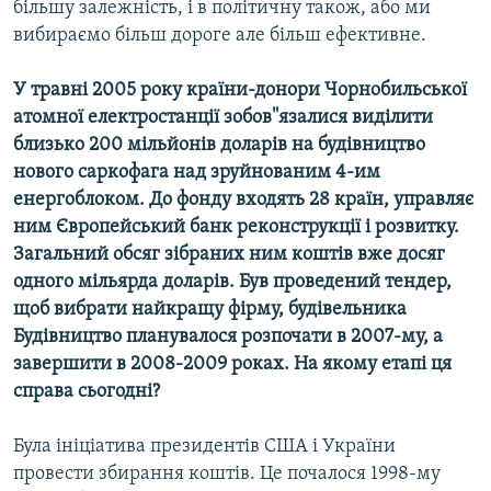
більшу залежність, і в політичну також, або ми
вибираємо більш дороге але більш ефективне.
У травні 2005 року країни-донори Чорнобильської
атомної електростанції зобов''язалися виділити
близько 200 мільйонів доларів на будівництво
нового саркофага над зруйнованим 4-им
енергоблоком. До фонду входять 28 країн, управляє
ним Європейський банк реконструкції і розвитку.
Загальний обсяг зібраних ним коштів вже досяг
одного мільярда доларів. Був проведений тендер,
щоб вибрати найкращу фірму, будівельника
Будівництво планувалося розпочати в 2007-му, а
завершити в 2008-2009 роках. На якому етапі ця
справа сьогодні?
Була ініціатива президентів США і України
провести збирання коштів. Це почалося 1998-му