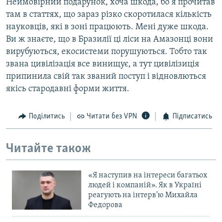
Неймовірний подарунок, хоча шкода, бо я прочитав
там в статтях, що зараз різко скоротилася кількість
науковців, які в зоні працюють. Мені дуже шкода.
Ви ж знаєте, що в Бразилії ці ліси на Амазонці вони
вирубуються, екосистеми порушуються. Тобто так
звана цивілізація все винищує, а тут цивілізиція
припинила свій так званий поступ і відновлються
якісь стародавні форми життя.
Поділитись
Читати без VPN
Підписатись
Читайте також
«Я наступив на інтереси багатьох
людей і компаній». Як в Україні
реагують на інтерв’ю Михайла
Федорова