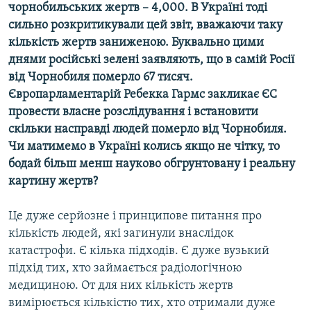
чорнобильських жертв – 4,000. В Україні тоді
сильно розкритикували цей звіт, вважаючи таку
кількість жертв заниженою. Буквально цими
днями російські зелені заявляють, що в самій Росії
від Чорнобиля померло 67 тисяч.
Європарламентарій Ребекка Гармс закликає ЄС
провести власне розслідування і встановити
скільки насправді людей померло від Чорнобиля.
Чи матимемо в Україні колись якщо не чітку, то
бодай більш менш науково обгрунтовану і реальну
картину жертв?
Це дуже серйозне і принципове питання про
кількість людей, які загинули внаслідок
катастрофи. Є кілька підходів. Є дуже вузький
підхід тих, хто займається радіологічною
медициною. От для них кількість жертв
вимірюється кількістю тих, хто отримали дуже