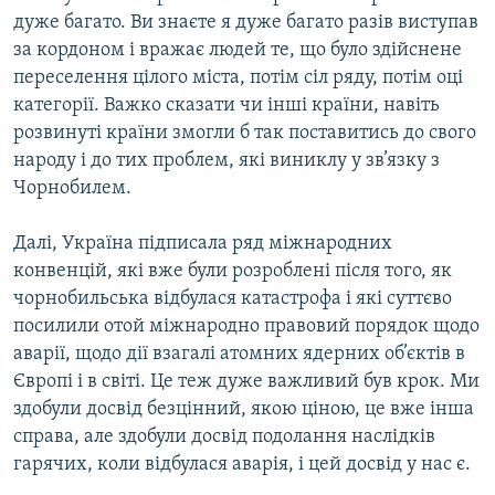
дуже багато. Ви знаєте я дуже багато разів виступав
за кордоном і вражає людей те, що було здійснене
переселення цілого міста, потім сіл ряду, потім оці
категорії. Важко сказати чи інші країни, навіть
розвинуті країни змогли б так поставитись до свого
народу і до тих проблем, які виниклу у зв’язку з
Чорнобилем.
Далі, Україна підписала ряд міжнародних
конвенцій, які вже були розроблені після того, як
чорнобильська відбулася катастрофа і які суттєво
посилили отой міжнародно правовий порядок щодо
аварії, щодо дії взагалі атомних ядерних об’єктів в
Європі і в світі. Це теж дуже важливий був крок. Ми
здобули досвід безцінний, якою ціною, це вже інша
справа, але здобули досвід подолання наслідків
гарячих, коли відбулася аварія, і цей досвід у нас є.