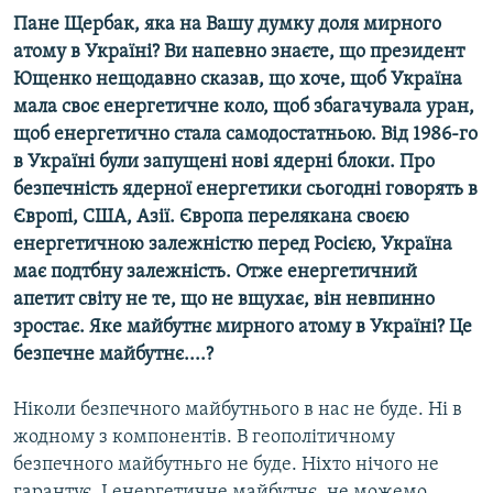
Пане Щербак, яка на Вашу думку доля мирного
атому в Україні? Ви напевно знаєте, що президент
Ющенко нещодавно сказав, що хоче, щоб Україна
мала своє енергетичне коло, щоб збагачувала уран,
щоб енергетично стала самодостатньою. Від 1986-го
в Україні були запущені нові ядерні блоки. Про
безпечність ядерної енергетики сьогодні говорять в
Європі, США, Азії. Європа перелякана своєю
енергетичною залежністю перед Росією, Україна
має подтбну залежність. Отже енергетичний
апетит світу не те, що не вщухає, він невпинно
зростає. Яке майбутнє мирного атому в Україні? Це
безпечне майбутнє....?
Ніколи безпечного майбутнього в нас не буде. Ні в
жодному з компонентів. В геополітичному
безпечного майбутньго не буде. Ніхто нічого не
гарантує. І енергетичне майбутнє, не можемо