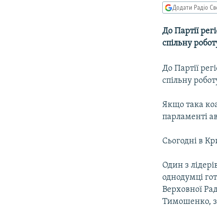
МУЛЬТИМЕДІА
Додати Радіо Св
ФОТО
До Партії рег
СПЕЦПРОЄКТИ
спільну робот
ПОДКАСТИ
До Партії рег
спільну робот
Якщо така коа
парламенті ав
Сьогодні в Кр
Один з лідері
однодумці гот
Верховної Рад
Тимошенко, з 