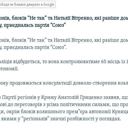
обода як бажане джерело в Google
іонів, блоків “Не так” та Наталії Вітренко, які раніше д
у, приєдналась партія “Союз”
іонів, блоків “Не так” та Наталії Вітренко, які раніше д
у, приєдналась партія “Союз”.
ліція відбудеться, то вона контролюватиме 65 місць із 
тономії.
иму продовжаться консультації довколо створення коалі
в Партії регіонів у Криму Анатолій Гриценко заявив, щ
ові до переговорів з усіма політичними силами, що п
и, окрім блоків колишнього прем”єра автономії Куници
якими у “регіоналів” значні розбіжності у поглядах.