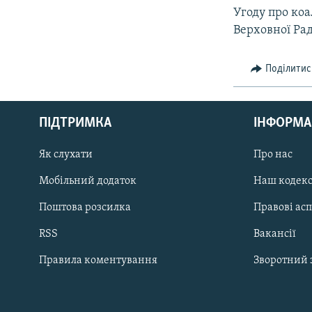
Угоду про коа
Верховної Ра
Поділитис
КРИМ РЕАЛІЇ
РУС
ПІДТРИМКА
ІНФОРМА
УКР
КТАТ
Як слухати
Про нас
Мобільний додаток
Наш кодек
ДОЛУЧАЙСЯ!
Поштова розсилка
Правові ас
RSS
Вакансії
Правила коментування
Зворотний 
Усі сайти RFE/RL