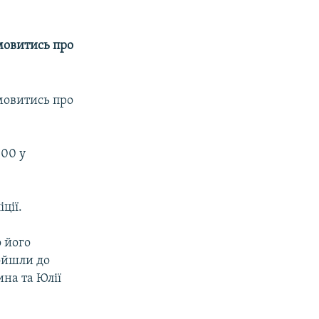
омовитись про
омовитись про
100 у
ції.
о його
ройшли до
на та Юлії