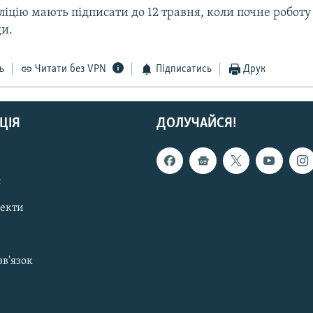
ліцію мають підписати до 12 травня, коли почне роботу 
ди.
ь
Читати без VPN
Підписатись
Друк
ЦІЯ
ДОЛУЧАЙСЯ!
с
пекти
зв'язок