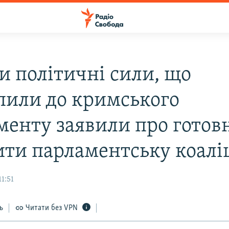
и політичні сили, що
пили до кримського
менту заявили про готовн
ити парламентську коалі
11:51
ь
Читати без VPN