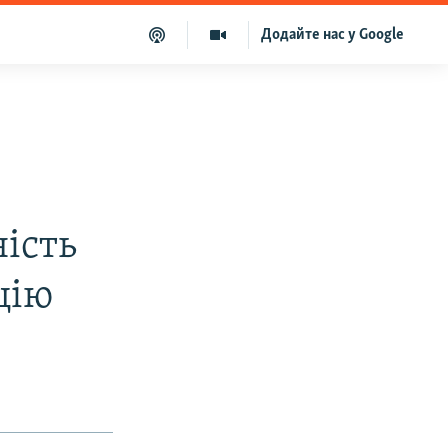
Додайте нас у Google
ість
цію