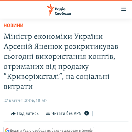
Доступність
посилання
Перейти
НОВИНИ
до
РАДІО СВОБОДА – 70 РОКІВ
Міністр економіки України
основного
ВСЕ ЗА ДОБУ
матеріалу
Арсеній Яценюк розкритикував
СТАТТІ
Перейти
сьогодні використання коштів,
до
ВІЙНА
ПОЛІТИКА
отриманих від продажу
основної
РОСІЙСЬКА «ФІЛЬТРАЦІЯ»
ЕКОНОМІКА
навігації
“Криворіжсталі”, на соціальні
Перейти
ДОНБАС.РЕАЛІЇ
СУСПІЛЬСТВО
витрати
до
КРИМ.РЕАЛІЇ
КУЛЬТУРА
пошуку
27 квітня 2006, 18:50
ТИ ЯК?
СПОРТ
Поділитись
Читати без VPN
СХЕМИ
УКРАЇНА
ПРИАЗОВ’Я
СВІТ
Додати Радіо Свобода як бажане джерело в Google