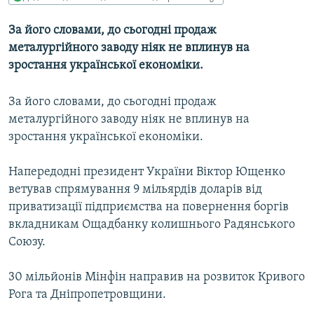
КИТАЙ.ВИКЛИКИ
За його словами, до сьогодні продаж
МУЛЬТИМЕДІА
металургійного заводу ніяк не вплинув на
ФОТО
зростання української економіки.
СПЕЦПРОЄКТИ
За його словами, до сьогодні продаж
ПОДКАСТИ
металургійного заводу ніяк не вплинув на
зростання української економіки.
КРИМ РЕАЛІЇ
РУС
Напередодні президент України Віктор Ющенко
ветував спрямування 9 мільярдів доларів від
УКР
приватизації підприємства на повернення боргів
КТАТ
вкладникам Ощадбанку колишнього Радянського
Союзу.
ДОЛУЧАЙСЯ!
30 мільйонів Мінфін направив на розвиток Кривого
Рога та Дніпропетровщини.