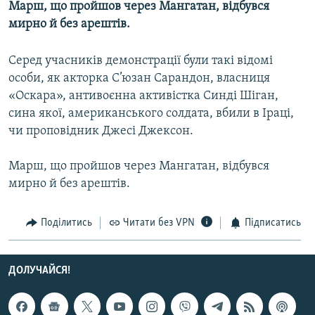
Марш, що пройшов через Мангатан, відбувся
МУЛЬТИМЕДІА
мирно й без арештів.
ФОТО
Серед учасників демонстрації були такі відомі
СПЕЦПРОЄКТИ
особи, як акторка С’юзан Сарандон, власниця
ПОДКАСТИ
«Оскара», антивоєнна активістка Синді Шіган,
сина якої, американського солдата, вбили в Іраці,
КРИМ РЕАЛІЇ
чи проповідник Джесі Джексон.
РУС
Марш, що пройшов через Мангатан, відбувся
УКР
мирно й без арештів.
КТАТ
Поділитись
Читати без VPN
Підписатись
ДОЛУЧАЙСЯ!
ДОЛУЧАЙСЯ!