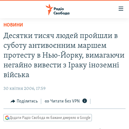
Доступність
посилання
Перейти
НОВИНИ
до
РАДІО СВОБОДА – 70 РОКІВ
Десятки тисяч людей пройшли в
основного
ВСЕ ЗА ДОБУ
матеріалу
суботу антивоєнним маршем
СТАТТІ
Перейти
протесту в Нью-Йорку, вимагаючи
до
ВІЙНА
ПОЛІТИКА
негайно вивести з Іраку іноземні
основної
РОСІЙСЬКА «ФІЛЬТРАЦІЯ»
ЕКОНОМІКА
навігації
війська
Перейти
ДОНБАС.РЕАЛІЇ
СУСПІЛЬСТВО
до
30 квітня 2006, 17:59
КРИМ.РЕАЛІЇ
КУЛЬТУРА
пошуку
Поділитись
Читати без VPN
ТИ ЯК?
СПОРТ
СХЕМИ
УКРАЇНА
Додати Радіо Свобода як бажане джерело в Google
КИТАЙ.ВИКЛИКИ
СВІТ