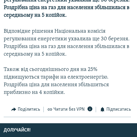
регулювання енергетики ухвалила ще 30 березня.
МУЛЬТИМЕДІА
Роздрібна ціна на газ для населення збільшилася в
середньому на 5 копійок.
ФОТО
СПЕЦПРОЄКТИ
Відповідне рішення Національна комісія
ПОДКАСТИ
регулювання енергетики ухвалила ще 30 березня.
Роздрібна ціна на газ для населення збільшилася в
середньому на 5 копійок.
КРИМ РЕАЛІЇ
РУС
Також від сьогоднішнього дня на 25%
УКР
підвищуються тарифи на електроенергію.
Роздрібна ціна для населення збільшиться
КТАТ
приблизно на 4 копійки.
ДОЛУЧАЙСЯ!
Поділитись
Читати без VPN
Підписатись
ДОЛУЧАЙСЯ!