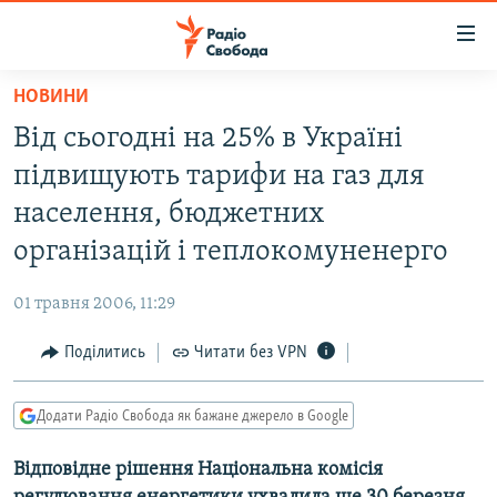
Доступність
посилання
Перейти
НОВИНИ
до
РАДІО СВОБОДА – 70 РОКІВ
Від сьогодні на 25% в Україні
основного
ВСЕ ЗА ДОБУ
матеріалу
підвищують тарифи на газ для
СТАТТІ
Перейти
населення, бюджетних
до
ВІЙНА
ПОЛІТИКА
організацій і теплокомуненерго
основної
РОСІЙСЬКА «ФІЛЬТРАЦІЯ»
ЕКОНОМІКА
навігації
01 травня 2006, 11:29
Перейти
ДОНБАС.РЕАЛІЇ
СУСПІЛЬСТВО
до
Поділитись
Читати без VPN
КРИМ.РЕАЛІЇ
КУЛЬТУРА
пошуку
ТИ ЯК?
СПОРТ
Додати Радіо Свобода як бажане джерело в Google
СХЕМИ
УКРАЇНА
Відповідне рішення Національна комісія
КИТАЙ.ВИКЛИКИ
СВІТ