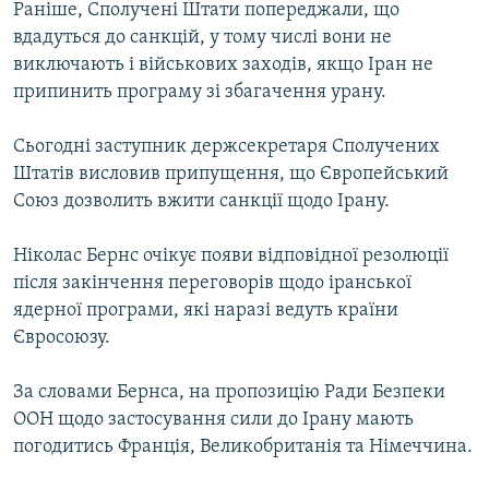
Раніше, Сполучені Штати попереджали, що
МУЛЬТИМЕДІА
вдадуться до санкцій, у тому числі вони не
ФОТО
виключають і військових заходів, якщо Іран не
припинить програму зі збагачення урану.
СПЕЦПРОЄКТИ
ПОДКАСТИ
Сьогодні заступник держсекретаря Сполучених
Штатів висловив припущення, що Європейський
КРИМ РЕАЛІЇ
Союз дозволить вжити санкції щодо Ірану.
РУС
Ніколас Бернс очікує появи відповідної резолюції
УКР
після закінчення переговорів щодо іранської
КТАТ
ядерної програми, які наразі ведуть країни
Євросоюзу.
ДОЛУЧАЙСЯ!
За словами Бернса, на пропозицію Ради Безпеки
ООН щодо застосування сили до Ірану мають
погодитись Франція, Великобританія та Німеччина.