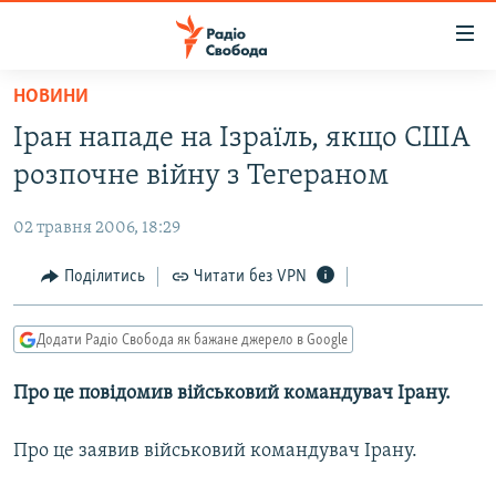
Доступність
посилання
Перейти
НОВИНИ
до
РАДІО СВОБОДА – 70 РОКІВ
Іран нападе на Ізраїль, якщо США
основного
ВСЕ ЗА ДОБУ
матеріалу
розпочне війну з Тегераном
СТАТТІ
Перейти
до
02 травня 2006, 18:29
ВІЙНА
ПОЛІТИКА
основної
РОСІЙСЬКА «ФІЛЬТРАЦІЯ»
Поділитись
Читати без VPN
ЕКОНОМІКА
навігації
Перейти
ДОНБАС.РЕАЛІЇ
СУСПІЛЬСТВО
до
Додати Радіо Свобода як бажане джерело в Google
КРИМ.РЕАЛІЇ
КУЛЬТУРА
пошуку
Про це повідомив військовий командувач Ірану.
ТИ ЯК?
СПОРТ
СХЕМИ
УКРАЇНА
Про це заявив військовий командувач Ірану.
КИТАЙ.ВИКЛИКИ
СВІТ