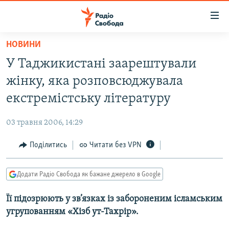
Доступність
посилання
Перейти
НОВИНИ
до
РАДІО СВОБОДА – 70 РОКІВ
У Таджикистані заарештували
основного
ВСЕ ЗА ДОБУ
матеріалу
жінку, яка розповсюджувала
СТАТТІ
Перейти
екстремістську літературу
до
ВІЙНА
ПОЛІТИКА
основної
03 травня 2006, 14:29
РОСІЙСЬКА «ФІЛЬТРАЦІЯ»
ЕКОНОМІКА
навігації
Перейти
Поділитись
Читати без VPN
ДОНБАС.РЕАЛІЇ
СУСПІЛЬСТВО
до
КРИМ.РЕАЛІЇ
КУЛЬТУРА
пошуку
Додати Радіо Свобода як бажане джерело в Google
ТИ ЯК?
СПОРТ
Її підозрюють у зв’язках із забороненим ісламським
СХЕМИ
УКРАЇНА
угрупованням «Хізб ут-Тахрір».
КИТАЙ.ВИКЛИКИ
СВІТ