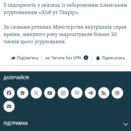
Її підозрюють у зв’язках із забороненим ісламським
МУЛЬТИМЕДІА
угрупованням «Хізб ут-Тахрір».
ФОТО
СПЕЦПРОЄКТИ
За словами речника Міністерства внутрішніх справ
країни, минулого року заарештували більше 20
ПОДКАСТИ
членів цього угруповання.
КРИМ РЕАЛІЇ
Поділитись
Читати без VPN
Підписатись
РУС
УКР
ДОЛУЧАЙСЯ!
КТАТ
ДОЛУЧАЙСЯ!
ПІДТРИМКА