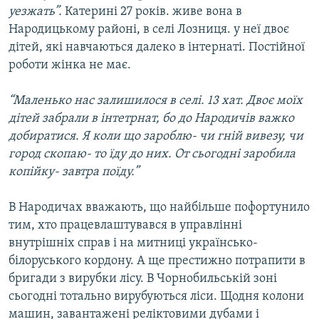
уезжать”.
Катерині 27 років. живе вона в
Народицькому районі, в селі Лозниця. у неї двоє
дітей, які навчаються далеко в інтернаті. Постійної
роботи жінка не має.
“Маленько нас залишилося в селі. 13 хат. Двоє моїх
дітей забрали в інтетрнат, бо до Народичів важко
добиратися. Я коли що зароблю- чи гній вивезу, чи
город скопаю- то їду до них. От сьогодні заробила
копійку- завтра поїду.”
В Народичах вважають, що найбільше пофортунило
тим, хто працевлаштувався в управлінні
внутрішніх справ і на митниці українсько-
білоруського кордону. А ще престижно потрапити в
бригади з вирубки лісу. В Чорнобильській зоні
сьогодні тотально вирубуються ліси. Щодня колони
машин, завантажені реліктовими дубами і