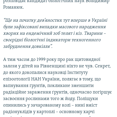
розповідає кандидат біологічних наук Володимир
Романюк.
“Ще на початку дев’яностих тут вперше в Україні
були зафіксовані випадки масового народження
хворих на ендемічний зоб телят і кіз. Тварини –
своєрідні біологічні індикатори техногенного
забруднення довкілля”.
А тим часом до 1999 року про рак щитовидної
залози у дітей на Рівненщині ніхто не чув. Секрет,
до якого докопалися науковці Інституту
епізоотології НАН України, полягає в тому, що
вапнування ґрунтів, покликане зменшити
радіаційне зараження ґрунтів, одночасно погіршує
засвоєння рослинами того ж йоду. Поліщуки
опинились у зачарованому колі – нині вміст
радіонуклідів у картоплі – основному харчі