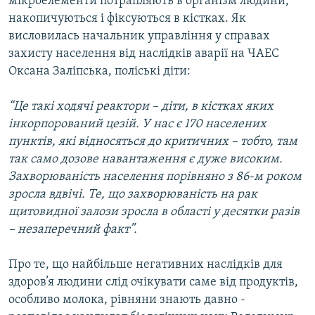
мікроелементи потрапляють в організм людини,
накопичуються і фіксуються в кістках. Як
висловилась начальник управління у справах
захисту населення від наслідків аварії на ЧАЕС
Оксана Заліпська, поліські діти:
“Це такі ходячі реактори – діти, в кістках яких
інкорпорований цезій. У нас є 170 населених
пунктів, які відносяться до критичних – тобто, там
так само дозове навантаження є дуже високим.
Захворюваність населення порівняно з 86-м роком
зросла вдвічі. Те, що захворюваність на рак
щитовидної залози зросла в області у десятки разів
– незаперечний факт”.
Про те, що найбільше негативних наслідків для
здоров’я людини слід очікувати саме від продуктів,
особливо молока, рівняни знають давно -