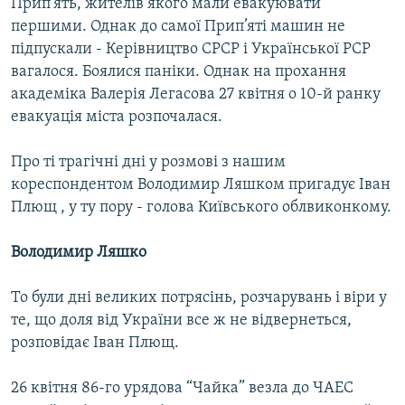
Прип’ять, жителів якого мали евакуювати
Усі сайти RFE/RL
першими. Однак до самої Прип’яті машин не
підпускали - Керівництво СРСР і Української РСР
вагалося. Боялися паніки. Однак на прохання
академіка Валерія Легасова 27 квітня о 10-й ранку
евакуація міста розпочалася.
Про ті трагічні дні у розмові з нашим
кореспондентом Володимир Ляшком пригадує Іван
Плющ , у ту пору - голова Київського облвиконкому.
Володимир Ляшко
То були дні великих потрясінь, розчарувань і віри у
те, що доля від України все ж не відвернеться,
розповідає Іван Плющ.
26 квітня 86-го урядова “Чайка” везла до ЧАЕС