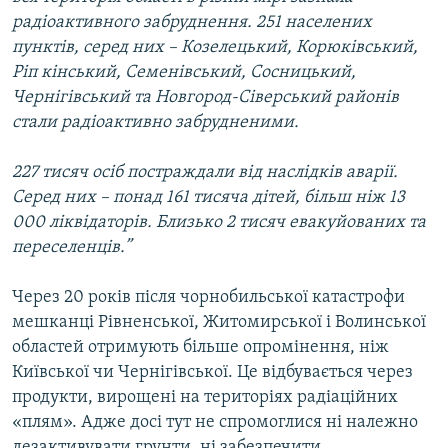
радіоактивного забруднення. 251 населених
пунктів, серед них – Козелецький, Корюківський,
Ріп кінський, Семенівський, Сосницький,
Чернігівський та Новгород-Сіверський районів
стали радіоактивно забрудненими.
227 тисяч осіб постраждали від наслідків аварії.
Серед них – понад 161 тисяча дітей, більш ніж 13
000 ліквідаторів. Близько 2 тисяч евакуйованих та
переселенців.”
Через 20 років після чорнобильської катастрофи
мешканці Рівненської, Житомирської і Волинської
областей отримують більше опромінення, ніж
Київської чи Чернігівської. Це відбувається через
продукти, вирощені на територіях радіаційних
«плям». Адже досі тут не спромоглися ні належно
дезактивувати грунти, ні забезпечити