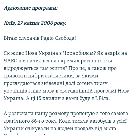
МУЛЬТИМЕДІА
Аудіозапис програми:
ФОТО
Київ, 27 квітня 2006 року.
СПЕЦПРОЄКТИ
ПОДКАСТИ
Вітаю слухачів Радіо Свобода!
Як живе Нова Україна з Чорнобилем? Як аварія на
КРИМ РЕАЛІЇ
ЧАЕС позначилася на окремих регіонах і чи
РУС
відроджується там життя? Про це, а також про
УКР
тривожні цифри статистики, за якими
проглядаються знівечені долі сотень тисяч
КТАТ
українців і піде мова в сьогоднішній програмі Нова
Україна. А ці 15 хвилин з вами буду я І.Біла.
ДОЛУЧАЙСЯ!
А розпочати нашу розмову пропоную з того самого
трагічного 86-го року. Коли тисяча автобусів з усієї
України очікували на людей поодаль від міста