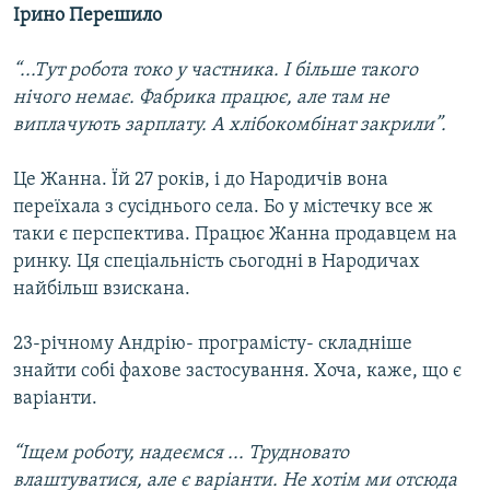
Ірино Перешило
“...Тут робота токо у частника. І більше такого
нічого немає. Фабрика працює, але там не
виплачують зарплату. А хлібокомбінат закрили”.
Це Жанна. Їй 27 років, і до Народичів вона
переїхала з сусіднього села. Бо у містечку все ж
таки є перспектива. Працює Жанна продавцем на
ринку. Ця спеціальність сьогодні в Народичах
найбільш взискана.
23-річному Андрію- програмісту- складніше
знайти собі фахове застосування. Хоча, каже, що є
варіанти.
“Іщем роботу, надеємся ... Трудновато
влаштуватися, але є варіанти. Не хотім ми отсюда