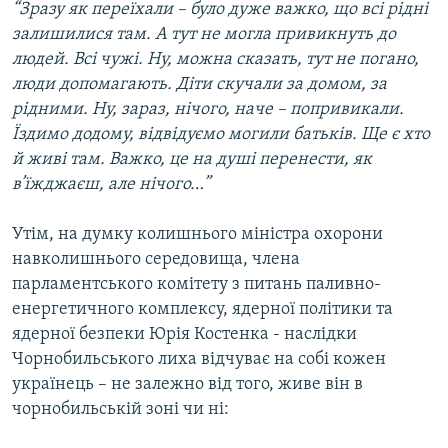
“Зразу як переїхали – було дуже важко, що всі рідні
залишилися там. А тут не могла привикнуть до
людей. Всі чужі. Ну, можна сказать, тут не погано,
люди допомагають. Діти скучали за домом, за
рідними. Ну, зараз, нічого, наче – попривикали.
Їздимо додому, відвідуємо могили батьків. Ще є хто
й живі там. Важко, це на душі перенести, як
в’їжджаєш, але нічого…”
Утім, на думку колишнього міністра охорони
навколишнього середовища, члена
парламентського комітету з питань паливно-
енергетичного комплексу, ядерної політики та
ядерної безпеки Юрія Костенка - наслідки
Чорнобильського лиха відчуває на собі кожен
українець – не залежно від того, живе він в
чорнобильській зоні чи ні: