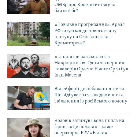
ОМБр про Костянтинівку та
ближні бої
«Повільне прогризання». Армія
РФ готується до нового етапу
наступу на Слов’янськ та
Краматорськ?
«Історія ще раз сміється з
Навроцького». Одним з перших
кавалерів Ордена Білого Орла був
Іван Мазепа
Від ейфорії до небажання жити.
Що відбувається з людьми після
звільнення із російського полону
Чоловік загинув і вона пішла на
фронт. «Це помста» – каже
операторка FPV «Білка»