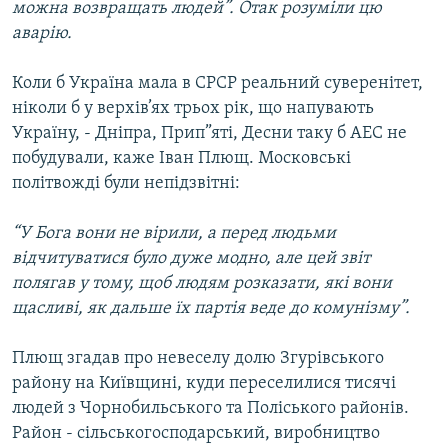
можна возвращать людей”. Отак розуміли цю
аварію.
Коли б Україна мала в СРСР реальний суверенітет,
ніколи б у верхів’ях трьох рік, що напувають
Україну, - Дніпра, Прип”яті, Десни таку б АЕС не
побудували, каже Іван Плющ. Московські
політвожді були непідзвітні:
“У Бога вони не вірили, а перед людьми
відчитуватися було дуже модно, але цей звіт
полягав у тому, щоб людям розказати, які вони
щасливі, як дальше їх партія веде до комунізму”.
Плющ згадав про невеселу долю Згурівського
району на Київщині, куди переселилися тисячі
людей з Чорнобильського та Поліського районів.
Район - сільськогосподарський, виробництво