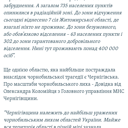
забруднення. А загалом 735 населених пунктів
опинилися в радіаційній зоні. До зони відчуження
сьогодні віднесено 7 сіл Житомирської області, де
взагалі ніхто не проживає. До зони безумовного,
або обов’язково відселення – 63 населених пункти і
302 до зони гарантованого добровільного
відселення. Нині тут проживають понад 400 000
осіб”.
Ще однією областю, яка найбільше постраждала
внаслідок чорнобильської трагедії є Чернігівська.
Про масштаби чорнобильського лиха - Довідка від
Олександра Коломійця з Головного управління МНС
Чернігівщини.
“Чернігівщина належить до найбільш уражених
чорнобильським лихом областей України. Майже
вся територія області в різній мірі зазнала