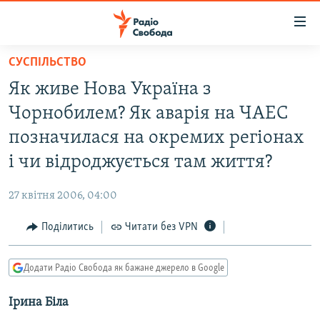
Доступність
посилання
Перейти
СУСПІЛЬСТВО
до
РАДІО СВОБОДА – 70 РОКІВ
Як живе Нова Україна з
основного
ВСЕ ЗА ДОБУ
матеріалу
Чорнобилем? Як аварія на ЧАЕС
СТАТТІ
Перейти
позначилася на окремих регіонах
до
ВІЙНА
ПОЛІТИКА
і чи відроджується там життя?
основної
РОСІЙСЬКА «ФІЛЬТРАЦІЯ»
ЕКОНОМІКА
навігації
27 квітня 2006, 04:00
Перейти
ДОНБАС.РЕАЛІЇ
СУСПІЛЬСТВО
до
Поділитись
Читати без VPN
КРИМ.РЕАЛІЇ
КУЛЬТУРА
пошуку
ТИ ЯК?
СПОРТ
Додати Радіо Свобода як бажане джерело в Google
СХЕМИ
УКРАЇНА
Ірина Біла
КИТАЙ.ВИКЛИКИ
СВІТ