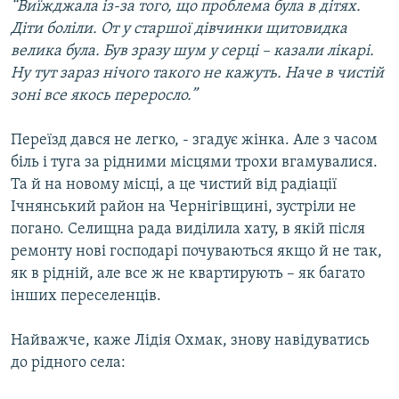
“Виїжджала із-за того, що проблема була в дітях.
Діти боліли. От у старшої дівчинки щитовидка
велика була. Був зразу шум у серці – казали лікарі.
Ну тут зараз нічого такого не кажуть. Наче в чистій
зоні все якось переросло.”
Переїзд дався не легко, - згадує жінка. Але з часом
біль і туга за рідними місцями трохи вгамувалися.
Та й на новому місці, а це чистий від радіації
Ічнянський район на Чернігівщині, зустріли не
погано. Селищна рада виділила хату, в якій після
ремонту нові господарі почуваються якщо й не так,
як в рідній, але все ж не квартирують – як багато
інших переселенців.
Найважче, каже Лідія Охмак, знову навідуватись
до рідного села: