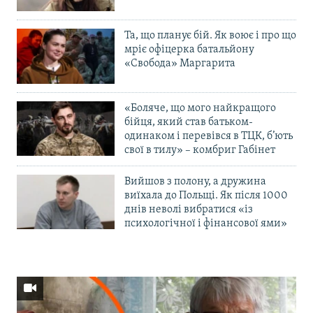
Та, що планує бій. Як воює і про що
мріє офіцерка батальйону
«Свобода» Маргарита
«Боляче, що мого найкращого
бійця, який став батьком-
одинаком і перевівся в ТЦК, б’ють
свої в тилу» – комбриг Габінет
Вийшов з полону, а дружина
виїхала до Польщі. Як після 1000
днів неволі вибратися «із
психологічної і фінансової ями»