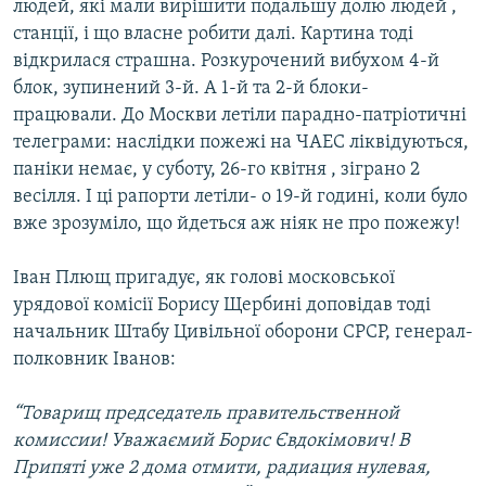
людей, які мали вирішити подальшу долю людей ,
станції, і що власне робити далі. Картина тоді
відкрилася страшна. Розкурочений вибухом 4-й
блок, зупинений 3-й. А 1-й та 2-й блоки-
працювали. До Москви летіли парадно-патріотичні
телеграми: наслідки пожежі на ЧАЕС ліквідуються,
паніки немає, у суботу, 26-го квітня , зіграно 2
весілля. І ці рапорти летіли- о 19-й годині, коли було
вже зрозуміло, що йдеться аж ніяк не про пожежу!
Іван Плющ пригадує, як голові московської
урядової комісії Борису Щербині доповідав тоді
начальник Штабу Цивільної оборони СРСР, генерал-
полковник Іванов:
“Товарищ председатель правительственной
комиссии! Уважаємий Борис Євдокімович! В
Припяті уже 2 дома отмити, радиация нулевая,