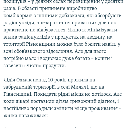
поліщуків – у деяких селах перевищений у десятки
разів. В області припинене виробництво
комбікормів з цінними добавками, які абсорбують
радіонукліди, знезараження приватних ділянок
практично не відбувається. Якщо ж мінімізувати
вплив радіонуклідів у продуктах на людину, на
території Рівненщини можна було б жити навіть у
зоні обов’язкового відселення. Але для цього
потрібно мало і водночас дуже багато – кошти і
завезені «чисті» продукти.
Лідія Охмак понад 10 років прожила на
забрудненій території, в селі Милячі, що на
Рівненщині. Покидати рідні місця не хотілося. Але
коли лікарі поставили дітям тривожний діагноз, і
настійливо порадили змінити місце проживання –
жінка наважилася: