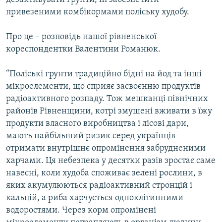
привезеними комбікормами поліську худобу.
Про це – розповідь нашої рівненської
кореспондентки Валентини Романюк.
“Поліські грунти традиційно бідні на йод та інші
мікроелементи, що сприяє засвоєнню продуктів
радіоактивного розпаду. Тож мешканці північних
районів Рівненщини, котрі змушені вживати в їжу
продукти власного виробництва і лісові дари,
мають найбільший ризик серед українців
отримати внутрішнє опромінення забрудненими
харчами. Ця небезпека у десятки разів зростає саме
навесні, коли худоба споживає зелені рослини, в
яких акумулюються радіоактивний стронцій і
кальцій, а риба харчується одноклітинними
водоростями. Через корм опромінені