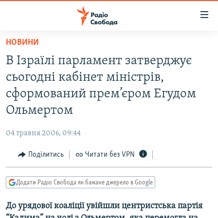
Доступність
посилання
Перейти
НОВИНИ
до
РАДІО СВОБОДА – 70 РОКІВ
В Ізраїлі парламент затверджує
основного
ВСЕ ЗА ДОБУ
матеріалу
сьогодні кабінет міністрів,
СТАТТІ
Перейти
сформований прем’єром Егудом
до
ВІЙНА
ПОЛІТИКА
Ольмертом
основної
РОСІЙСЬКА «ФІЛЬТРАЦІЯ»
ЕКОНОМІКА
навігації
04 травня 2006, 09:44
Перейти
ДОНБАС.РЕАЛІЇ
СУСПІЛЬСТВО
до
Поділитись
Читати без VPN
КРИМ.РЕАЛІЇ
КУЛЬТУРА
пошуку
ТИ ЯК?
СПОРТ
Додати Радіо Свобода як бажане джерело в Google
СХЕМИ
УКРАЇНА
До урядової коаліції увійшли центристська партія
КИТАЙ.ВИКЛИКИ
СВІТ