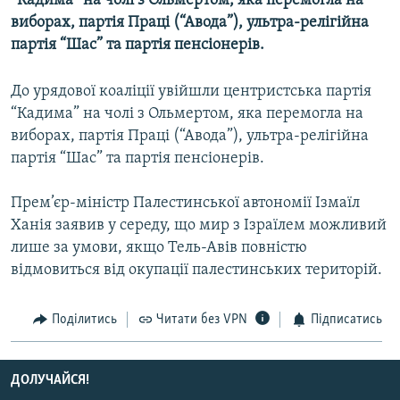
“Кадима” на чолі з Ольмертом, яка перемогла на
МУЛЬТИМЕДІА
виборах, партія Праці (“Авода”), ультра-релігійна
партія “Шас” та партія пенсіонерів.
ФОТО
СПЕЦПРОЄКТИ
До урядової коаліції увійшли центристська партія
ПОДКАСТИ
“Кадима” на чолі з Ольмертом, яка перемогла на
виборах, партія Праці (“Авода”), ультра-релігійна
партія “Шас” та партія пенсіонерів.
КРИМ РЕАЛІЇ
РУС
Прем’єр-міністр Палестинської автономії Ізмаїл
УКР
Ханія заявив у середу, що мир з Ізраїлем можливий
лише за умови, якщо Тель-Авів повністю
КТАТ
відмовиться від окупації палестинських територій.
ДОЛУЧАЙСЯ!
Поділитись
Читати без VPN
Підписатись
ДОЛУЧАЙСЯ!