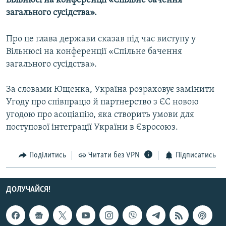
Вільнюсі на конференції «Спільне бачення
МУЛЬТИМЕДІА
загального сусідства».
ФОТО
Про це глава держави сказав під час виступу у
СПЕЦПРОЄКТИ
Вільнюсі на конференції «Спільне бачення
ПОДКАСТИ
загального сусідства».
За словами Ющенка, Україна розраховує замінити
КРИМ РЕАЛІЇ
Угоду про співпрацю й партнерство з ЄС новою
РУС
угодою про асоціацію, яка створить умови для
УКР
поступової інтеграції України в Євросоюз.
КТАТ
Поділитись
Читати без VPN
Підписатись
ДОЛУЧАЙСЯ!
ДОЛУЧАЙСЯ!