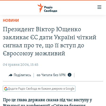
Доступність
посилання
Перейти
НОВИНИ
до
РАДІО СВОБОДА – 70 РОКІВ
Президент Віктор Ющенко
основного
ВСЕ ЗА ДОБУ
матеріалу
закликає ЄС дати Україні чіткий
СТАТТІ
Перейти
сигнал про те, що її вступ до
до
ВІЙНА
ПОЛІТИКА
Євросоюзу можливий
основної
РОСІЙСЬКА «ФІЛЬТРАЦІЯ»
ЕКОНОМІКА
навігації
04 травня 2006, 15:45
Перейти
ДОНБАС.РЕАЛІЇ
СУСПІЛЬСТВО
до
Поділитись
Читати без VPN
КРИМ.РЕАЛІЇ
КУЛЬТУРА
пошуку
ТИ ЯК?
СПОРТ
Додати Радіо Свобода як бажане джерело в Google
СХЕМИ
УКРАЇНА
Про це глава держави сказав під час виступу у
КИТАЙ.ВИКЛИКИ
СВІТ