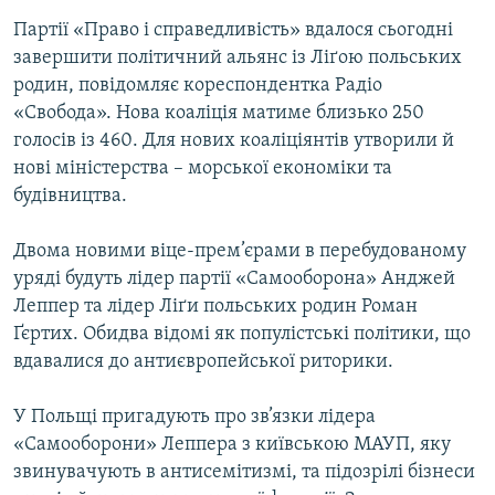
МУЛЬТИМЕДІА
Партії «Право і справедливість» вдалося сьогодні
завершити політичний альянс із Ліґою польських
ФОТО
родин, повідомляє кореспондентка Радіо
СПЕЦПРОЄКТИ
«Свобода». Нова коаліція матиме близько 250
ПОДКАСТИ
голосів із 460. Для нових коаліціянтів утворили й
нові міністерства – морської економіки та
будівництва.
КРИМ РЕАЛІЇ
РУС
Двома новими віце-прем’єрами в перебудованому
УКР
уряді будуть лідер партії «Самооборона» Анджей
Леппер та лідер Ліґи польських родин Роман
КТАТ
Ґєртих. Обидва відомі як популістські політики, що
вдавалися до антиєвропейської риторики.
ДОЛУЧАЙСЯ!
У Польщі пригадують про зв’язки лідера
«Самооборони» Леппера з київською МАУП, яку
звинувачують в антисемітизмі, та підозрілі бізнеси