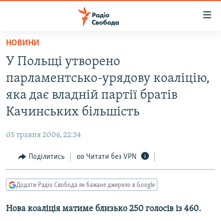
Доступність
посилання
Перейти
НОВИНИ
до
РАДІО СВОБОДА – 70 РОКІВ
У Польщі утворено
основного
ВСЕ ЗА ДОБУ
матеріалу
парламентсько-урядову коаліцію,
СТАТТІ
Перейти
яка дає владній партії братів
до
ВІЙНА
ПОЛІТИКА
Качинських більшість
основної
РОСІЙСЬКА «ФІЛЬТРАЦІЯ»
ЕКОНОМІКА
навігації
05 травня 2006, 22:34
Перейти
ДОНБАС.РЕАЛІЇ
СУСПІЛЬСТВО
до
Поділитись
Читати без VPN
КРИМ.РЕАЛІЇ
КУЛЬТУРА
пошуку
ТИ ЯК?
СПОРТ
Додати Радіо Свобода як бажане джерело в Google
СХЕМИ
УКРАЇНА
Нова коаліція матиме близько 250 голосів із 460.
КИТАЙ.ВИКЛИКИ
СВІТ