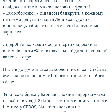
членів його парламентської фракції. За
Усі сайти RFE/RL
повідомленнями, майже половина фракції
«Самооборони» – фінансові банкрути, а кожному
п’ятому з депутатів партії Леппера судовий
виконавець забирає парламентські депутатські
зарплати.
Лідер Ліґи польських родин Ґєртих відомий із
виступів проти ЄС та входу Польщі до зони спільної
валюти – євро.
Після відходу міністра закордонних справ Стефана
Мелера поки що немає іншого кандидата на його
місце.
Фінансова біржа у Варшаві спокійно прореагувала
на зміни в уряді. Згідно з останніми опитуваннями
інституту СЕВОS, більшість поляків не