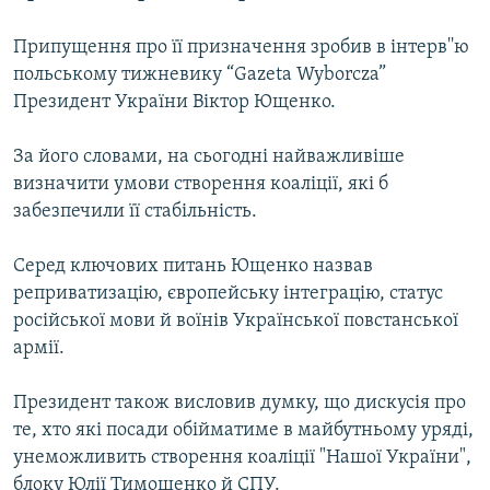
КИТАЙ.ВИКЛИКИ
Припущення про її призначення зробив в інтерв''ю
МУЛЬТИМЕДІА
польському тижневику “Gazeta Wyborcza”
ФОТО
Президент України Віктор Ющенко.
СПЕЦПРОЄКТИ
За його словами, на сьогодні найважливіше
ПОДКАСТИ
визначити умови створення коаліції, які б
забезпечили її стабільність.
КРИМ РЕАЛІЇ
РУС
Серед ключових питань Ющенко назвав
реприватизацію, європейську інтеграцію, статус
УКР
російської мови й воїнів Української повстанської
КТАТ
армії.
Президент також висловив думку, що дискусія про
ДОЛУЧАЙСЯ!
те, хто які посади обійматиме в майбутньому уряді,
унеможливить створення коаліції "Нашої України",
блоку Юлії Тимошенко й СПУ.