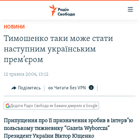
Доступність
посилання
Перейти
НОВИНИ
до
РАДІО СВОБОДА – 70 РОКІВ
Тимошенко таки може стати
основного
ВСЕ ЗА ДОБУ
матеріалу
наступним українським
СТАТТІ
Перейти
прем’єром
до
ВІЙНА
ПОЛІТИКА
основної
12 травня 2006, 13:12
РОСІЙСЬКА «ФІЛЬТРАЦІЯ»
ЕКОНОМІКА
навігації
Перейти
Поділитись
Читати без VPN
ДОНБАС.РЕАЛІЇ
СУСПІЛЬСТВО
до
КРИМ.РЕАЛІЇ
КУЛЬТУРА
пошуку
Додати Радіо Свобода як бажане джерело в Google
ТИ ЯК?
СПОРТ
Припущення про її призначення зробив в інтерв''ю
СХЕМИ
УКРАЇНА
польському тижневику “Gazeta Wyborcza”
ПРИАЗОВ’Я
СВІТ
Президент України Віктор Ющенко