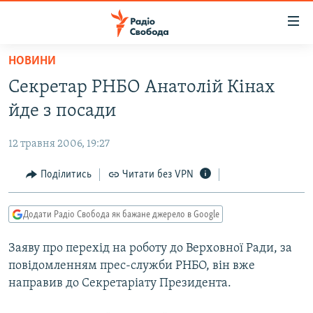
Доступність
посилання
Перейти
НОВИНИ
до
РАДІО СВОБОДА – 70 РОКІВ
Секретар РНБО Анатолій Кінах
основного
ВСЕ ЗА ДОБУ
матеріалу
йде з посади
СТАТТІ
Перейти
до
12 травня 2006, 19:27
ВІЙНА
ПОЛІТИКА
основної
РОСІЙСЬКА «ФІЛЬТРАЦІЯ»
Поділитись
Читати без VPN
ЕКОНОМІКА
навігації
Перейти
ДОНБАС.РЕАЛІЇ
СУСПІЛЬСТВО
до
Додати Радіо Свобода як бажане джерело в Google
КРИМ.РЕАЛІЇ
КУЛЬТУРА
пошуку
Заяву про перехід на роботу до Верховної Ради, за
ТИ ЯК?
СПОРТ
повідомленням прес-служби РНБО, він вже
СХЕМИ
УКРАЇНА
направив до Секретаріату Президента.
КИТАЙ.ВИКЛИКИ
СВІТ