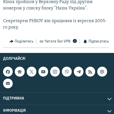
Кінах пройшов у Верховну Раду під другим
МУЛЬТИМЕДІА
номером у списку блоку "Наша Україна".
ФОТО
Секретарем РНБОУ він працював із вересня 2005-
СПЕЦПРОЄКТИ
го року.
ПОДКАСТИ
Поділитись
Читати без VPN
Підписатись
КРИМ РЕАЛІЇ
РУС
ДОЛУЧАЙСЯ!
УКР
КТАТ
ДОЛУЧАЙСЯ!
ПІДТРИМКА
ІНФОРМАЦІЯ