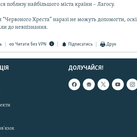
ся поблизу найбільшого міста країни – Лагосу.
“Червоного Хреста” наразі не можуть допомогти, оскі
іли до невпізнання.
ь
Читати без VPN
Підписатись
Друк
ЦІЯ
ДОЛУЧАЙСЯ!
с
пекти
зв'язок