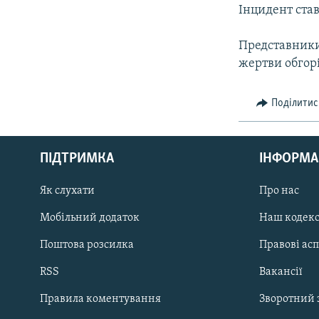
МУЛЬТИМЕДІА
Інцидент став
ФОТО
Представники 
СПЕЦПРОЄКТИ
жертви обгор
ПОДКАСТИ
Поділитис
ПІДТРИМКА
ІНФОРМА
КРИМ РЕАЛІЇ
Як слухати
Про нас
РУС
УКР
Мобільний додаток
Наш кодек
КТАТ
Поштова розсилка
Правові ас
RSS
Вакансії
ДОЛУЧАЙСЯ!
Правила коментування
Зворотний 