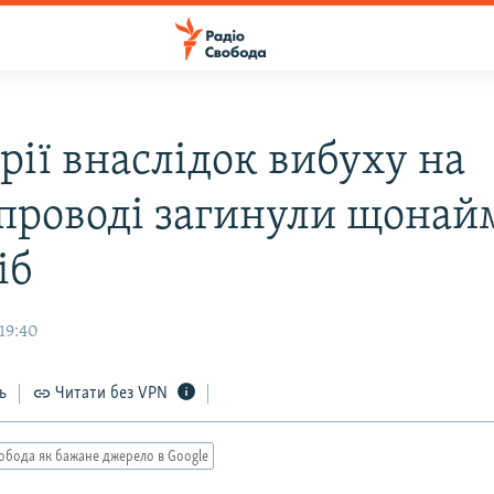
рії внаслідок вибуху на
проводі загинули щона
іб
19:40
ь
Читати без VPN
обода як бажане джерело в Google