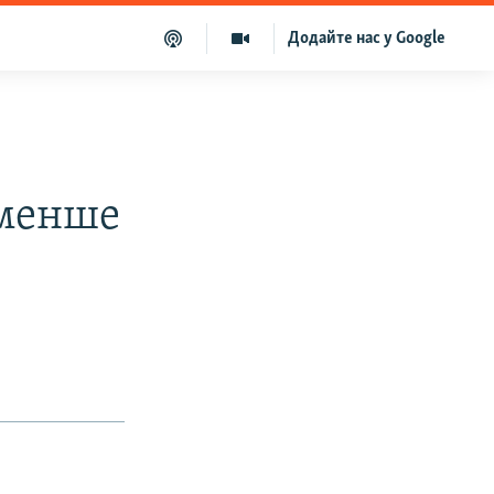
Додайте нас у Google
йменше