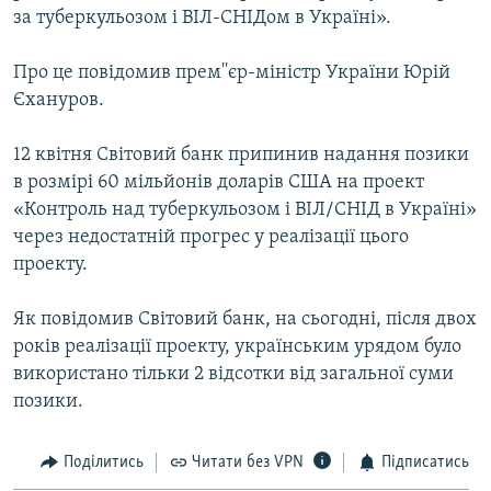
за туберкульозом і ВІЛ-СНІДом в Україні».
МУЛЬТИМЕДІА
ФОТО
Про це повідомив прем''єр-міністр України Юрій
СПЕЦПРОЄКТИ
Єхануров.
ПОДКАСТИ
12 квітня Світовий банк припинив надання позики
в розмірі 60 мільйонів доларів США на проект
КРИМ РЕАЛІЇ
«Контроль над туберкульозом і ВІЛ/СНІД в Україні»
РУС
через недостатній прогрес у реалізації цього
проекту.
УКР
КТАТ
Як повідомив Світовий банк, на сьогодні, після двох
років реалізації проекту, українським урядом було
ДОЛУЧАЙСЯ!
використано тільки 2 відсотки від загальної суми
позики.
Поділитись
Читати без VPN
Підписатись