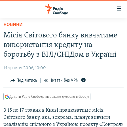
Доступність
посилання
Перейти
НОВИНИ
до
РАДІО СВОБОДА – 70 РОКІВ
Місія Світового банку вивчатиме
основного
ВСЕ ЗА ДОБУ
матеріалу
використання кредиту на
СТАТТІ
Перейти
боротьбу з ВІЛ/СНІДом в Україні
до
ВІЙНА
ПОЛІТИКА
основної
14 травня 2006, 13:00
РОСІЙСЬКА «ФІЛЬТРАЦІЯ»
ЕКОНОМІКА
навігації
Перейти
Поділитись
Читати без VPN
ДОНБАС.РЕАЛІЇ
СУСПІЛЬСТВО
до
КРИМ.РЕАЛІЇ
КУЛЬТУРА
пошуку
Додати Радіо Свобода як бажане джерело в Google
ТИ ЯК?
СПОРТ
З 15 по 17 травня в Києві працюватиме місія
СХЕМИ
УКРАЇНА
Світового банку, яка, зокрема, планує вивчити
КИТАЙ.ВИКЛИКИ
СВІТ
реалізацію спільного з Україною проекту «Контроль